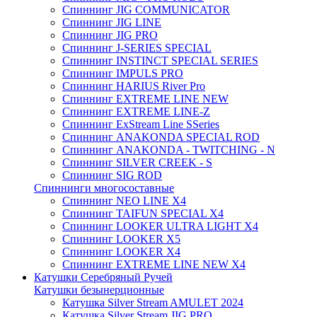
Спиннинг JIG COMMUNICATOR
Спиннинг JIG LINE
Спиннинг JIG PRO
Спиннинг J-SERIES SPECIAL
Спиннинг INSTINCT SPECIAL SERIES
Спиннинг IMPULS PRO
Спиннинг HARIUS River Pro
Спиннинг EXTREME LINE NEW
Спиннинг EXTREME LINE-Z
Спиннинг ExStream Line SSeries
Спиннинг ANAKONDA SPECIAL ROD
Спиннинг ANAKONDA - TWITCHING - N
Спиннинг SILVER CREEK - S
Спиннинг SIG ROD
Спиннинги многосоставные
Спиннинг NEO LINE X4
Спиннинг TAIFUN SPECIAL X4
Спиннинг LOOKER ULTRA LIGHT X4
Спиннинг LOOKER X5
Спиннинг LOOKER X4
Спиннинг EXTREME LINE NEW X4
Катушки Серебряный Ручей
Катушки безынерционные
Катушка Silver Stream AMULET 2024
Катушка Silver Stream JIG PRO