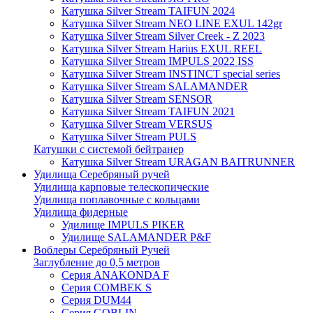
Катушка Silver Stream TAIFUN 2024
Катушка Silver Stream NEO LINE EXUL 142gr
Катушка Silver Stream Silver Creek - Z 2023
Катушка Silver Stream Harius EXUL REEL
Катушка Silver Stream IMPULS 2022 ISS
Катушка Silver Stream INSTINCT special series
Катушка Silver Stream SALAMANDER
Катушка Silver Stream SENSOR
Катушка Silver Stream TAIFUN 2021
Катушка Silver Stream VERSUS
Катушка Silver Stream PULS
Катушки с системой бейтранер
Катушка Silver Stream URAGAN BAITRUNNER
Удилища Серебряный ручей
Удилища карповые телескопические
Удилища поплавочные с кольцами
Удилища фидерные
Удилище IMPULS PIKER
Удилище SALAMANDER P&F
Воблеры Серебряный Ручей
Заглубление до 0,5 метров
Серия ANAKONDA F
Серия COMBEK S
Серия DUM44
Серия GOBLIN