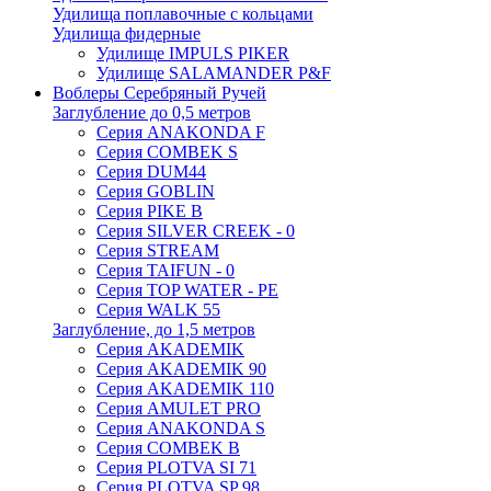
Удилища поплавочные с кольцами
Удилища фидерные
Удилище IMPULS PIKER
Удилище SALAMANDER P&F
Воблеры Серебряный Ручей
Заглубление до 0,5 метров
Серия ANAKONDA F
Серия COMBEK S
Серия DUM44
Серия GOBLIN
Серия PIKE B
Серия SILVER CREEK - 0
Серия STREAM
Серия TAIFUN - 0
Серия TOP WATER - PE
Серия WALK 55
Заглубление, до 1,5 метров
Серия AKADEMIK
Серия AKADEMIK 90
Серия AKADEMIK 110
Серия AMULET PRO
Серия ANAKONDA S
Серия COMBEK B
Серия PLOTVA SI 71
Серия PLOTVA SP 98