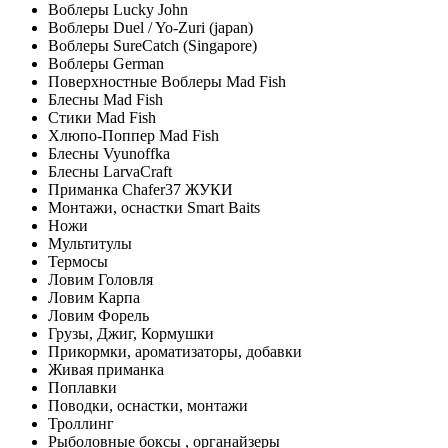
Воблеры Lucky John
Воблеры Duel / Yo-Zuri (japan)
Воблеры SureCatch (Singapore)
Воблеры German
Поверхностные Воблеры Mad Fish
Блесны Mad Fish
Стики Mad Fish
Хлюпо-Поппер Mad Fish
Блесны Vyunoffka
Блесны LarvaCraft
Приманка Chafer37 ЖУКИ
Монтажи, оснастки Smart Baits
Ножи
Мультитулы
Термосы
Ловим Головля
Ловим Карпа
Ловим Форель
Грузы, Джиг, Кормушки
Прикормки, ароматизаторы, добавки
Живая приманка
Поплавки
Поводки, оснастки, монтажи
Троллинг
Рыболовные боксы , органайзеры