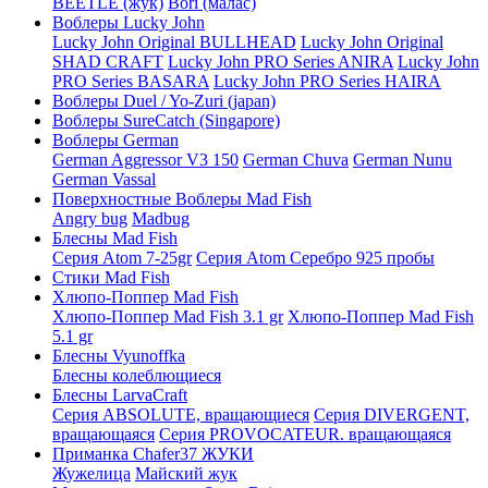
BEETLE (жук)
Bori (малас)
Воблеры Lucky John
Lucky John Original BULLHEAD
Lucky John Original
SHAD CRAFT
Lucky John PRO Series ANIRA
Lucky John
PRO Series BASARA
Lucky John PRO Series HAIRA
Воблеры Duel / Yo-Zuri (japan)
Воблеры SureCatch (Singapore)
Воблеры German
German Aggressor V3 150
German Chuva
German Nunu
German Vassal
Поверхностные Воблеры Mad Fish
Angry bug
Madbug
Блесны Mad Fish
Серия Atom 7-25gr
Серия Atom Серебро 925 пробы
Стики Mad Fish
Хлюпо-Поппер Mad Fish
Хлюпо-Поппер Mad Fish 3.1 gr
Хлюпо-Поппер Mad Fish
5.1 gr
Блесны Vyunoffka
Блесны колеблющиеся
Блесны LarvaCraft
Серия ABSOLUTE, вращающиеся
Серия DIVERGENT,
вращающаяся
Серия PROVOCATEUR. вращающаяся
Приманка Chafer37 ЖУКИ
Жужелица
Майский жук