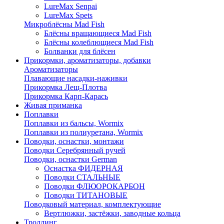
LureMax Senpai
LureMax Spets
Микроблёсны Mad Fish
Блёсны вращающиеся Mad Fish
Блёсны колеблющиеся Mad Fish
Болванки для блёсен
Прикормки, ароматизаторы, добавки
Ароматизаторы
Плавающие насадки-наживки
Прикормка Лещ-Плотва
Прикормка Карп-Карась
Живая приманка
Поплавки
Поплавки из бальсы, Wormix
Поплавки из полиуретана, Wormix
Поводки, оснастки, монтажи
Поводки Серебрянный ручей
Поводки, оснастки German
Оснастка ФИДЕРНАЯ
Поводки СТАЛЬНЫЕ
Поводки ФЛЮОРОКАРБОН
Поводки ТИТАНОВЫЕ
Поводковый материал, комплектующие
Вертлюжки, застёжки, заводные кольца
Троллинг