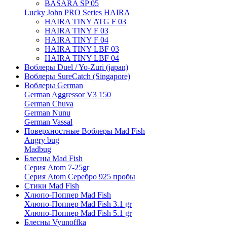
BASARA SP 05
Lucky John PRO Series HAIRA
HAIRA TINY ATG F 03
HAIRA TINY F 03
HAIRA TINY F 04
HAIRA TINY LBF 03
HAIRA TINY LBF 04
Воблеры Duel / Yo-Zuri (japan)
Воблеры SureCatch (Singapore)
Воблеры German
German Aggressor V3 150
German Chuva
German Nunu
German Vassal
Поверхностные Воблеры Mad Fish
Angry bug
Madbug
Блесны Mad Fish
Серия Atom 7-25gr
Серия Atom Серебро 925 пробы
Стики Mad Fish
Хлюпо-Поппер Mad Fish
Хлюпо-Поппер Mad Fish 3.1 gr
Хлюпо-Поппер Mad Fish 5.1 gr
Блесны Vyunoffka