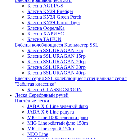
Блёсны вращающиеся SSL
Блесна AGLIA-S
Блесна КУЗЯ Firetiger
Блесна КУЗЯ Green Perch
Блесна КУЗЯ Parrot Tiger
Блесна ФорельКа
Блесна ХАРИУС
Блесна TAIFUN
Блёсны колеблющиеся Кастмастер SSL
Блесна SSL URAGAN 7гр
Блесна SSL URAGAN 15гр
Блесна SSL URAGAN 20гр
Блесна SSL URAGAN 30гр
Блесна SSL URAGAN 40гр
Блёсны серия SSL колеблющиеся специальная серия
"Забытая классика"
Блесна CLASSIC SPOON
Леска Серебряный ручей
Плетёные лески
JABA X 6 Line зелёный флю
JABA X 6 Line радуга
MIG Line 1000 зелёный флю
MIG Line жёлтый флю 150m
MIG Line серый 150m
NEO Line