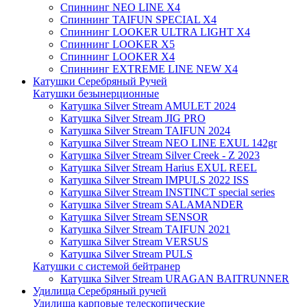
Спиннинг NEO LINE X4
Спиннинг TAIFUN SPECIAL X4
Спиннинг LOOKER ULTRA LIGHT X4
Спиннинг LOOKER X5
Спиннинг LOOKER X4
Спиннинг EXTREME LINE NEW X4
Катушки Серебряный Ручей
Катушки безынерционные
Катушка Silver Stream AMULET 2024
Катушка Silver Stream JIG PRO
Катушка Silver Stream TAIFUN 2024
Катушка Silver Stream NEO LINE EXUL 142gr
Катушка Silver Stream Silver Creek - Z 2023
Катушка Silver Stream Harius EXUL REEL
Катушка Silver Stream IMPULS 2022 ISS
Катушка Silver Stream INSTINCT special series
Катушка Silver Stream SALAMANDER
Катушка Silver Stream SENSOR
Катушка Silver Stream TAIFUN 2021
Катушка Silver Stream VERSUS
Катушка Silver Stream PULS
Катушки с системой бейтранер
Катушка Silver Stream URAGAN BAITRUNNER
Удилища Серебряный ручей
Удилища карповые телескопические