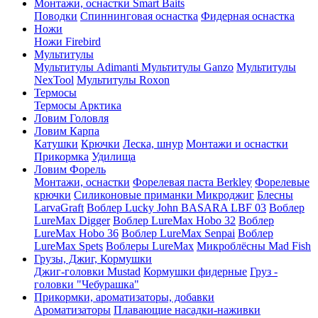
Монтажи, оснастки Smart Baits
Поводки
Спиннинговая оснастка
Фидерная оснастка
Ножи
Ножи Firebird
Мультитулы
Мультитулы Adimanti
Мультитулы Ganzo
Мультитулы
NexTool
Мультитулы Roxon
Термосы
Термосы Арктика
Ловим Головля
Ловим Карпа
Катушки
Крючки
Леска, шнур
Монтажи и оснастки
Прикормка
Удилища
Ловим Форель
Монтажи, оснастки
Форелевая паста Berkley
Форелевые
крючки
Силиконовые приманки Микроджиг
Блесны
LarvaGraft
Воблер Lucky John BASARA LBF 03
Воблер
LureMax Digger
Воблер LureMax Hobo 32
Воблер
LureMax Hobo 36
Воблер LureMax Senpai
Воблер
LureMax Spets
Воблеры LureMax
Микроблёсны Mad Fish
Грузы, Джиг, Кормушки
Джиг-головки Mustad
Кормушки фидерные
Груз -
головки "Чебурашка"
Прикормки, ароматизаторы, добавки
Ароматизаторы
Плавающие насадки-наживки