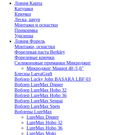
Ловим Карпа
Катушки
Крючки
Леска, шнур
Монтажи и оснастки
Прикормка
Удилища
Ловим Форель
Монтажи, оснастки
Форелевая паста Berkley
Форелевые крючки
Силиконовые приманки Микроджиг
Микроджиг Maggot 40 /1,6"
Блесны LarvaGraft
Воблер Lucky John BASARA LBF 03
Воблер LureMax Digger
Воблер LureMax Hobo 32
Воблер LureMax Hobo 36
Воблер LureMax Senpai
Воблер LureMax Spets
Воблеры LureMax
LureMax Digger
LureMax Hobo 32
LureMax Hobo 36
LureMax Moki