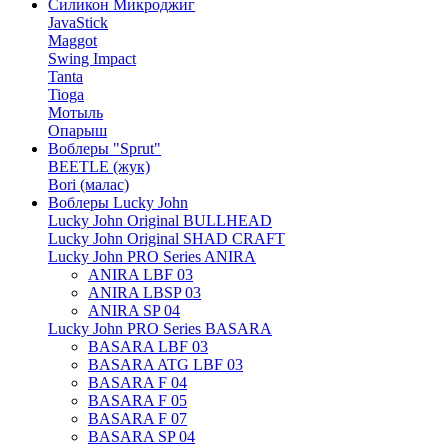
Силикон Микроджиг
JavaStick
Maggot
Swing Impact
Tanta
Tioga
Мотыль
Опарыш
Воблеры "Sprut"
BEETLE (жук)
Bori (малас)
Воблеры Lucky John
Lucky John Original BULLHEAD
Lucky John Original SHAD CRAFT
Lucky John PRO Series ANIRA
ANIRA LBF 03
ANIRA LBSP 03
ANIRA SP 04
Lucky John PRO Series BASARA
BASARA LBF 03
BASARA ATG LBF 03
BASARA F 04
BASARA F 05
BASARA F 07
BASARA SP 04