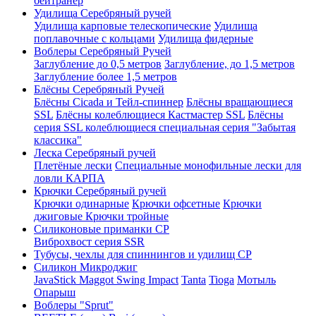
бейтранер
Удилища Серебряный ручей
Удилища карповые телескопические
Удилища
поплавочные с кольцами
Удилища фидерные
Воблеры Серебряный Ручей
Заглубление до 0,5 метров
Заглубление, до 1,5 метров
Заглубление более 1,5 метров
Блёсны Серебряный Ручей
Блёсны Cicada и Тейл-спиннер
Блёсны вращающиеся
SSL
Блёсны колеблющиеся Кастмастер SSL
Блёсны
серия SSL колеблющиеся специальная серия "Забытая
классика"
Леска Серебряный ручей
Плетёные лески
Специальные монофильные лески для
ловли КАРПА
Крючки Серебряный ручей
Крючки одинарные
Крючки офсетные
Крючки
джиговые
Крючки тройные
Силиконовые приманки СР
Виброхвост серия SSR
Тубусы, чехлы для спиннингов и удилищ СР
Силикон Микроджиг
JavaStick
Maggot
Swing Impact
Tanta
Tioga
Мотыль
Опарыш
Воблеры "Sprut"