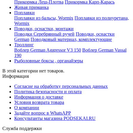
Прикормка Лещ-Плотва
Прикормка Карп-Карась
Живая приманка
Поплавки
Поплавки из бальсы, Wormix
Поплавки из полиуретана,
Wormix
Поводки, оснастки, монтажи
Поводки Серебрянный ручей
Поводки, оснастки
German
Поводковый материал, комплектующие
Троллинг
Воблер German Aggressor V3 150
Воблер German Vassal
190
Рыболовные боксы , органайзеры
В этой категории нет товаров.
Информация
Согласие на обработку персональных данных
Политика безопасности и оплата
Информация о доставке
Условия возврата товара
О компании
Задайте вопрос в WhatsAPP
Консультанты магазина PODSEKAI.RU
Служба поддержки