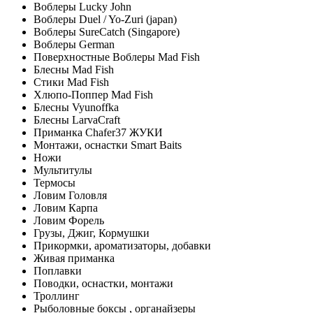
Воблеры Lucky John
Воблеры Duel / Yo-Zuri (japan)
Воблеры SureCatch (Singapore)
Воблеры German
Поверхностные Воблеры Mad Fish
Блесны Mad Fish
Стики Mad Fish
Хлюпо-Поппер Mad Fish
Блесны Vyunoffka
Блесны LarvaCraft
Приманка Chafer37 ЖУКИ
Монтажи, оснастки Smart Baits
Ножи
Мультитулы
Термосы
Ловим Головля
Ловим Карпа
Ловим Форель
Грузы, Джиг, Кормушки
Прикормки, ароматизаторы, добавки
Живая приманка
Поплавки
Поводки, оснастки, монтажи
Троллинг
Рыболовные боксы , органайзеры