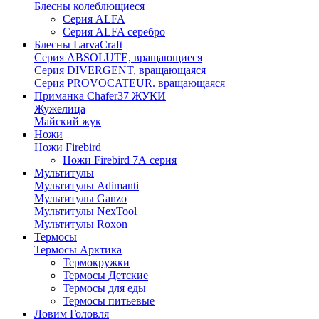
Блесны колеблющиеся
Серия ALFA
Серия ALFA серебро
Блесны LarvaCraft
Серия ABSOLUTE, вращающиеся
Серия DIVERGENT, вращающаяся
Серия PROVOCATEUR. вращающаяся
Приманка Chafer37 ЖУКИ
Жужелица
Майский жук
Ножи
Ножи Firebird
Ножи Firebird 7А серия
Мультитулы
Мультитулы Adimanti
Мультитулы Ganzo
Мультитулы NexTool
Мультитулы Roxon
Термосы
Термосы Арктика
Термокружки
Термосы Детские
Термосы для еды
Термосы питьевые
Ловим Головля