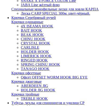
SNAKE X 4 FORCE COLOR Line
JABA Line жёлтый флю
Специальные монофильные лески для ловли КАРПА
Леска CARP SPECIAL 300м. цвет-чёрный.
Крючки Серебряный ручей
Крючки одинарные
4X ISEAMA HOOK
BAIT HOOK
BEAK HOOK
CHINU HOOK
CRYSTAL HOOK
CARLISLE
HOLDER HOOK
LIMERICK HOOK
RINGED HOOK
SPRING CHINU HOOK
TANAGO HOOK
Крючки офсетные
Офсет OFFSET WORM HOOK BIG EYE
Крючки джиговые
ABERDEEN JIG
HOLDER JIG HOOK
Крючки тройные
TREBLE HOOK
Тубусы, чехлы для спиннингов и удилищ СР