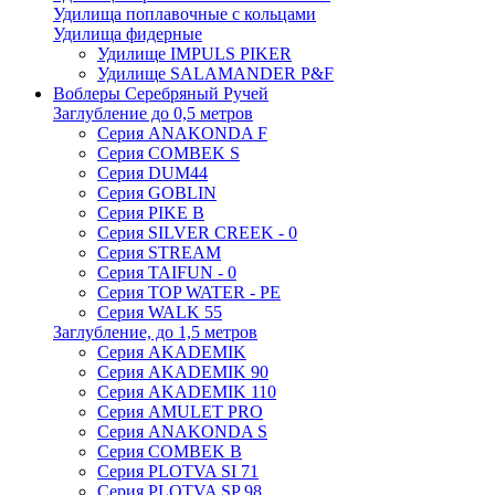
Удилища поплавочные с кольцами
Удилища фидерные
Удилище IMPULS PIKER
Удилище SALAMANDER P&F
Воблеры Серебряный Ручей
Заглубление до 0,5 метров
Серия ANAKONDA F
Серия COMBEK S
Серия DUM44
Серия GOBLIN
Серия PIKE B
Серия SILVER CREEK - 0
Серия STREAM
Серия TAIFUN - 0
Серия TOP WATER - PE
Серия WALK 55
Заглубление, до 1,5 метров
Серия AKADEMIK
Серия AKADEMIK 90
Серия AKADEMIK 110
Серия AMULET PRO
Серия ANAKONDA S
Серия COMBEK B
Серия PLOTVA SI 71
Серия PLOTVA SP 98