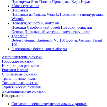
Прикормка Лещ-Плотва
Прикормка Карп-Карась
Живая приманка
Поплавки
Поплавки из бальсы, Wormix
Поплавки из полиуретана,
Wormix
Поводки, оснастки, монтажи
Поводки Серебрянный ручей
Поводки, оснастки
German
Поводковый материал, комплектующие
Троллинг
Воблер German Aggressor V3 150
Воблер German Vassal
190
Рыболовные боксы , органайзеры
Альпинистские рюкзаки
Городские рюкзаки
Накидки для рюкзаков
Рюкзаки Nomad
Спортивные рюкзаки
Транспортные чехлы
Трекинговые рюкзаки
Туристические рюкзаки
Экспедиционные рюкзаки
Информация
Согласие на обработку персональных данных