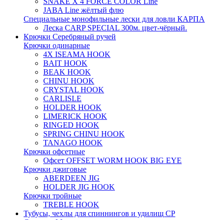
SNAKE X 4 FORCE COLOR Line
JABA Line жёлтый флю
Специальные монофильные лески для ловли КАРПА
Леска CARP SPECIAL 300м. цвет-чёрный.
Крючки Серебряный ручей
Крючки одинарные
4X ISEAMA HOOK
BAIT HOOK
BEAK HOOK
CHINU HOOK
CRYSTAL HOOK
CARLISLE
HOLDER HOOK
LIMERICK HOOK
RINGED HOOK
SPRING CHINU HOOK
TANAGO HOOK
Крючки офсетные
Офсет OFFSET WORM HOOK BIG EYE
Крючки джиговые
ABERDEEN JIG
HOLDER JIG HOOK
Крючки тройные
TREBLE HOOK
Тубусы, чехлы для спиннингов и удилищ СР