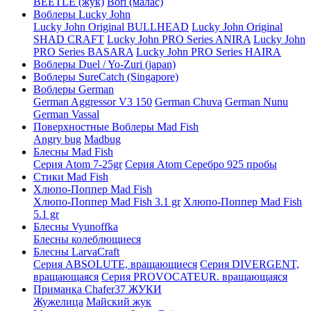
BEETLE (жук)
Bori (малас)
Воблеры Lucky John
Lucky John Original BULLHEAD
Lucky John Original
SHAD CRAFT
Lucky John PRO Series ANIRA
Lucky John
PRO Series BASARA
Lucky John PRO Series HAIRA
Воблеры Duel / Yo-Zuri (japan)
Воблеры SureCatch (Singapore)
Воблеры German
German Aggressor V3 150
German Chuva
German Nunu
German Vassal
Поверхностные Воблеры Mad Fish
Angry bug
Madbug
Блесны Mad Fish
Серия Atom 7-25gr
Серия Atom Серебро 925 пробы
Стики Mad Fish
Хлюпо-Поппер Mad Fish
Хлюпо-Поппер Mad Fish 3.1 gr
Хлюпо-Поппер Mad Fish
5.1 gr
Блесны Vyunoffka
Блесны колеблющиеся
Блесны LarvaCraft
Серия ABSOLUTE, вращающиеся
Серия DIVERGENT,
вращающаяся
Серия PROVOCATEUR. вращающаяся
Приманка Chafer37 ЖУКИ
Жужелица
Майский жук