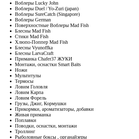
Воблеры Lucky John
Воблеры Duel / Yo-Zuri (japan)
Воблеры SureCatch (Singapore)
Воблеры German
Поверхностные Воблеры Mad Fish
Блесны Mad Fish
Стики Mad Fish
Хлюпо-Поппер Mad Fish
Блесны Vyunoffka
Блесны LarvaCraft
Приманка Chafer37 ЖУКИ
Монтажи, оснастки Smart Baits
Ножи
Мультитулы
Термосы
Ловим Головля
Ловим Карпа
Ловим Форель
Грузы, Джиг, Кормушки
Прикормки, ароматизаторы, добавки
Живая приманка
Поплавки
Поводки, оснастки, монтажи
Троллинг
Рыболовные боксы , органайзеры