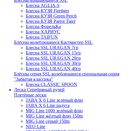
Блёсны вращающиеся SSL
Блесна AGLIA-S
Блесна КУЗЯ Firetiger
Блесна КУЗЯ Green Perch
Блесна КУЗЯ Parrot Tiger
Блесна ФорельКа
Блесна ХАРИУС
Блесна TAIFUN
Блёсны колеблющиеся Кастмастер SSL
Блесна SSL URAGAN 7гр
Блесна SSL URAGAN 15гр
Блесна SSL URAGAN 20гр
Блесна SSL URAGAN 30гр
Блесна SSL URAGAN 40гр
Блёсны серия SSL колеблющиеся специальная серия
"Забытая классика"
Блесна CLASSIC SPOON
Леска Серебряный ручей
Плетёные лески
JABA X 6 Line зелёный флю
JABA X 6 Line радуга
MIG Line 1000 зелёный флю
MIG Line жёлтый флю 150m
MIG Line серый 150m
NEO Line