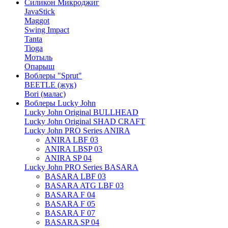
Силикон Микроджиг
JavaStick
Maggot
Swing Impact
Tanta
Tioga
Мотыль
Опарыш
Воблеры "Sprut"
BEETLE (жук)
Bori (малас)
Воблеры Lucky John
Lucky John Original BULLHEAD
Lucky John Original SHAD CRAFT
Lucky John PRO Series ANIRA
ANIRA LBF 03
ANIRA LBSP 03
ANIRA SP 04
Lucky John PRO Series BASARA
BASARA LBF 03
BASARA ATG LBF 03
BASARA F 04
BASARA F 05
BASARA F 07
BASARA SP 04