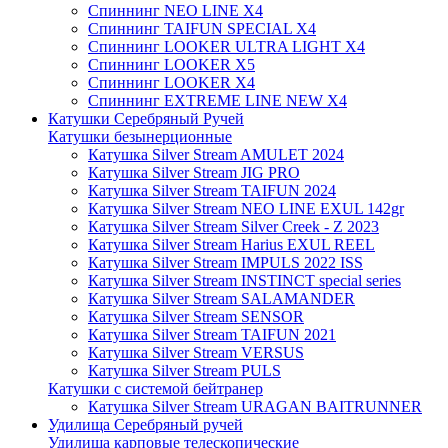
Спиннинг NEO LINE X4
Спиннинг TAIFUN SPECIAL X4
Спиннинг LOOKER ULTRA LIGHT X4
Спиннинг LOOKER X5
Спиннинг LOOKER X4
Спиннинг EXTREME LINE NEW X4
Катушки Серебряный Ручей
Катушки безынерционные
Катушка Silver Stream AMULET 2024
Катушка Silver Stream JIG PRO
Катушка Silver Stream TAIFUN 2024
Катушка Silver Stream NEO LINE EXUL 142gr
Катушка Silver Stream Silver Creek - Z 2023
Катушка Silver Stream Harius EXUL REEL
Катушка Silver Stream IMPULS 2022 ISS
Катушка Silver Stream INSTINCT special series
Катушка Silver Stream SALAMANDER
Катушка Silver Stream SENSOR
Катушка Silver Stream TAIFUN 2021
Катушка Silver Stream VERSUS
Катушка Silver Stream PULS
Катушки с системой бейтранер
Катушка Silver Stream URAGAN BAITRUNNER
Удилища Серебряный ручей
Удилища карповые телескопические