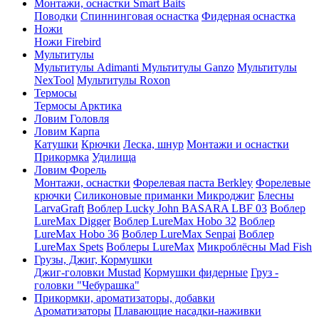
Монтажи, оснастки Smart Baits
Поводки
Спиннинговая оснастка
Фидерная оснастка
Ножи
Ножи Firebird
Мультитулы
Мультитулы Adimanti
Мультитулы Ganzo
Мультитулы
NexTool
Мультитулы Roxon
Термосы
Термосы Арктика
Ловим Головля
Ловим Карпа
Катушки
Крючки
Леска, шнур
Монтажи и оснастки
Прикормка
Удилища
Ловим Форель
Монтажи, оснастки
Форелевая паста Berkley
Форелевые
крючки
Силиконовые приманки Микроджиг
Блесны
LarvaGraft
Воблер Lucky John BASARA LBF 03
Воблер
LureMax Digger
Воблер LureMax Hobo 32
Воблер
LureMax Hobo 36
Воблер LureMax Senpai
Воблер
LureMax Spets
Воблеры LureMax
Микроблёсны Mad Fish
Грузы, Джиг, Кормушки
Джиг-головки Mustad
Кормушки фидерные
Груз -
головки "Чебурашка"
Прикормки, ароматизаторы, добавки
Ароматизаторы
Плавающие насадки-наживки