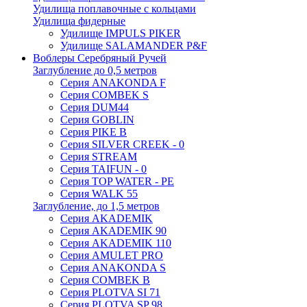
Удилища поплавочные с кольцами
Удилища фидерные
Удилище IMPULS PIKER
Удилище SALAMANDER P&F
Воблеры Серебряный Ручей
Заглубление до 0,5 метров
Серия ANAKONDA F
Серия COMBEK S
Серия DUM44
Серия GOBLIN
Серия PIKE B
Серия SILVER CREEK - 0
Серия STREAM
Серия TAIFUN - 0
Серия TOP WATER - PE
Серия WALK 55
Заглубление, до 1,5 метров
Серия AKADEMIK
Серия AKADEMIK 90
Серия AKADEMIK 110
Серия AMULET PRO
Серия ANAKONDA S
Серия COMBEK B
Серия PLOTVA SI 71
Серия PLOTVA SP 98