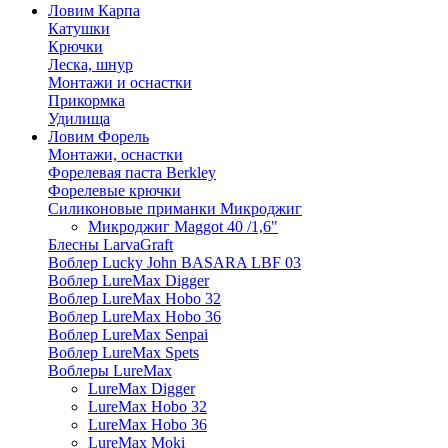
Ловим Карпа
Катушки
Крючки
Леска, шнур
Монтажи и оснастки
Прикормка
Удилища
Ловим Форель
Монтажи, оснастки
Форелевая паста Berkley
Форелевые крючки
Силиконовые приманки Микроджиг
Микроджиг Maggot 40 /1,6"
Блесны LarvaGraft
Воблер Lucky John BASARA LBF 03
Воблер LureMax Digger
Воблер LureMax Hobo 32
Воблер LureMax Hobo 36
Воблер LureMax Senpai
Воблер LureMax Spets
Воблеры LureMax
LureMax Digger
LureMax Hobo 32
LureMax Hobo 36
LureMax Moki