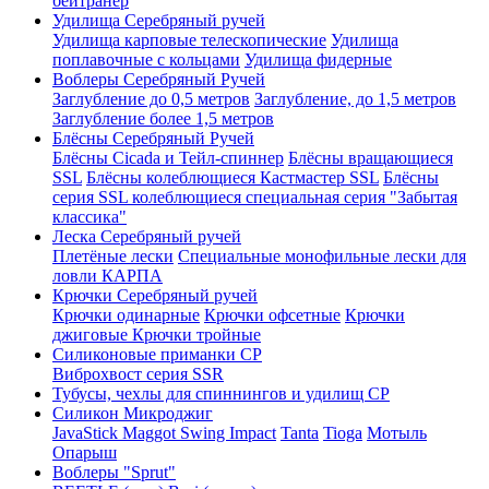
бейтранер
Удилища Серебряный ручей
Удилища карповые телескопические
Удилища
поплавочные с кольцами
Удилища фидерные
Воблеры Серебряный Ручей
Заглубление до 0,5 метров
Заглубление, до 1,5 метров
Заглубление более 1,5 метров
Блёсны Серебряный Ручей
Блёсны Cicada и Тейл-спиннер
Блёсны вращающиеся
SSL
Блёсны колеблющиеся Кастмастер SSL
Блёсны
серия SSL колеблющиеся специальная серия "Забытая
классика"
Леска Серебряный ручей
Плетёные лески
Специальные монофильные лески для
ловли КАРПА
Крючки Серебряный ручей
Крючки одинарные
Крючки офсетные
Крючки
джиговые
Крючки тройные
Силиконовые приманки СР
Виброхвост серия SSR
Тубусы, чехлы для спиннингов и удилищ СР
Силикон Микроджиг
JavaStick
Maggot
Swing Impact
Tanta
Tioga
Мотыль
Опарыш
Воблеры "Sprut"