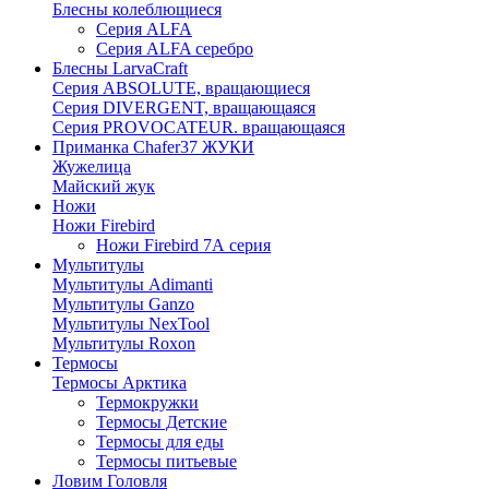
Блесны колеблющиеся
Серия ALFA
Серия ALFA серебро
Блесны LarvaCraft
Серия ABSOLUTE, вращающиеся
Серия DIVERGENT, вращающаяся
Серия PROVOCATEUR. вращающаяся
Приманка Chafer37 ЖУКИ
Жужелица
Майский жук
Ножи
Ножи Firebird
Ножи Firebird 7А серия
Мультитулы
Мультитулы Adimanti
Мультитулы Ganzo
Мультитулы NexTool
Мультитулы Roxon
Термосы
Термосы Арктика
Термокружки
Термосы Детские
Термосы для еды
Термосы питьевые
Ловим Головля