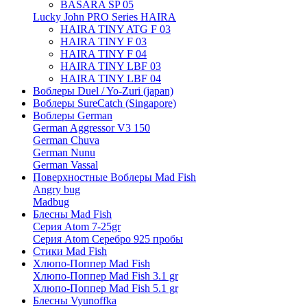
BASARA SP 05
Lucky John PRO Series HAIRA
HAIRA TINY ATG F 03
HAIRA TINY F 03
HAIRA TINY F 04
HAIRA TINY LBF 03
HAIRA TINY LBF 04
Воблеры Duel / Yo-Zuri (japan)
Воблеры SureCatch (Singapore)
Воблеры German
German Aggressor V3 150
German Chuva
German Nunu
German Vassal
Поверхностные Воблеры Mad Fish
Angry bug
Madbug
Блесны Mad Fish
Серия Atom 7-25gr
Серия Atom Серебро 925 пробы
Стики Mad Fish
Хлюпо-Поппер Mad Fish
Хлюпо-Поппер Mad Fish 3.1 gr
Хлюпо-Поппер Mad Fish 5.1 gr
Блесны Vyunoffka