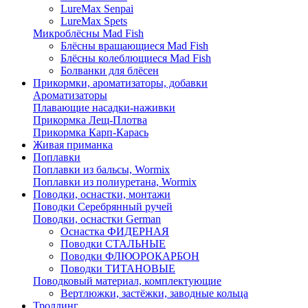
LureMax Senpai
LureMax Spets
Микроблёсны Mad Fish
Блёсны вращающиеся Mad Fish
Блёсны колеблющиеся Mad Fish
Болванки для блёсен
Прикормки, ароматизаторы, добавки
Ароматизаторы
Плавающие насадки-наживки
Прикормка Лещ-Плотва
Прикормка Карп-Карась
Живая приманка
Поплавки
Поплавки из бальсы, Wormix
Поплавки из полиуретана, Wormix
Поводки, оснастки, монтажи
Поводки Серебрянный ручей
Поводки, оснастки German
Оснастка ФИДЕРНАЯ
Поводки СТАЛЬНЫЕ
Поводки ФЛЮОРОКАРБОН
Поводки ТИТАНОВЫЕ
Поводковый материал, комплектующие
Вертлюжки, застёжки, заводные кольца
Троллинг