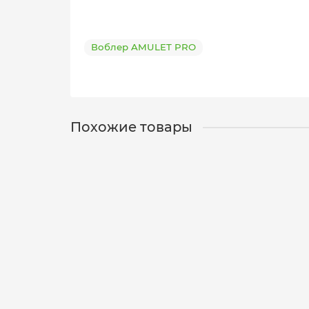
Воблер AMULET PRO
Похожие товары
Воблер AMULET PRO SSV-AP DD - 34 SP/1.2 m
12-01-0543
3