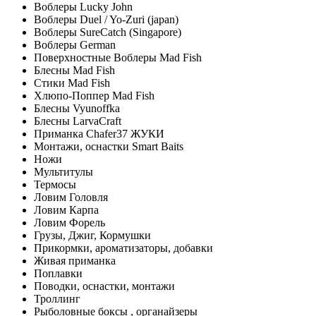
Воблеры Lucky John
Воблеры Duel / Yo-Zuri (japan)
Воблеры SureCatch (Singapore)
Воблеры German
Поверхностные Воблеры Mad Fish
Блесны Mad Fish
Стики Mad Fish
Хлюпо-Поппер Mad Fish
Блесны Vyunoffka
Блесны LarvaCraft
Приманка Chafer37 ЖУКИ
Монтажи, оснастки Smart Baits
Ножи
Мультитулы
Термосы
Ловим Головля
Ловим Карпа
Ловим Форель
Грузы, Джиг, Кормушки
Прикормки, ароматизаторы, добавки
Живая приманка
Поплавки
Поводки, оснастки, монтажи
Троллинг
Рыболовные боксы , органайзеры