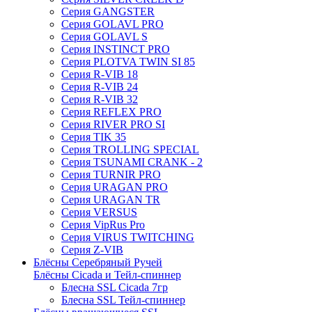
Серия GANGSTER
Серия GOLAVL PRO
Серия GOLAVL S
Серия INSTINCT PRO
Серия PLOTVA TWIN SI 85
Серия R-VIB 18
Серия R-VIB 24
Серия R-VIB 32
Серия REFLEX PRO
Серия RIVER PRO SI
Серия TIK 35
Серия TROLLING SPECIAL
Серия TSUNAMI CRANK - 2
Серия TURNIR PRO
Серия URAGAN PRO
Серия URAGAN TR
Серия VERSUS
Серия VipRus Pro
Серия VIRUS TWITCHING
Серия Z-VIB
Блёсны Серебряный Ручей
Блёсны Cicada и Тейл-спиннер
Блесна SSL Cicada 7гр
Блесна SSL Тейл-спиннер