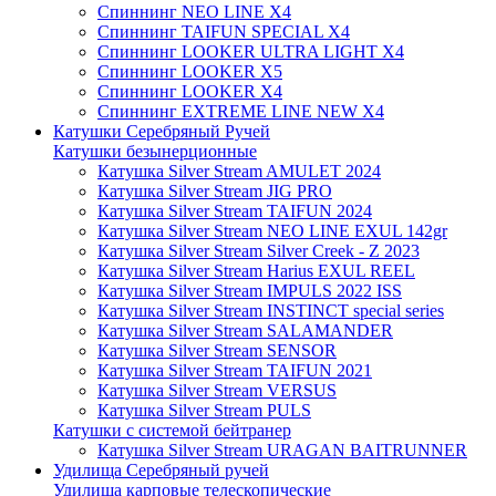
Спиннинг NEO LINE X4
Спиннинг TAIFUN SPECIAL X4
Спиннинг LOOKER ULTRA LIGHT X4
Спиннинг LOOKER X5
Спиннинг LOOKER X4
Спиннинг EXTREME LINE NEW X4
Катушки Серебряный Ручей
Катушки безынерционные
Катушка Silver Stream AMULET 2024
Катушка Silver Stream JIG PRO
Катушка Silver Stream TAIFUN 2024
Катушка Silver Stream NEO LINE EXUL 142gr
Катушка Silver Stream Silver Creek - Z 2023
Катушка Silver Stream Harius EXUL REEL
Катушка Silver Stream IMPULS 2022 ISS
Катушка Silver Stream INSTINCT special series
Катушка Silver Stream SALAMANDER
Катушка Silver Stream SENSOR
Катушка Silver Stream TAIFUN 2021
Катушка Silver Stream VERSUS
Катушка Silver Stream PULS
Катушки с системой бейтранер
Катушка Silver Stream URAGAN BAITRUNNER
Удилища Серебряный ручей
Удилища карповые телескопические