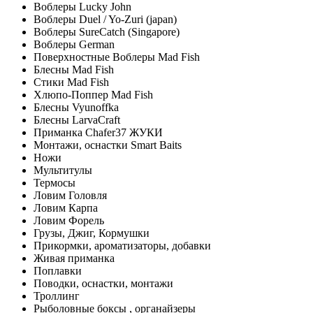
Воблеры Lucky John
Воблеры Duel / Yo-Zuri (japan)
Воблеры SureCatch (Singapore)
Воблеры German
Поверхностные Воблеры Mad Fish
Блесны Mad Fish
Стики Mad Fish
Хлюпо-Поппер Mad Fish
Блесны Vyunoffka
Блесны LarvaCraft
Приманка Chafer37 ЖУКИ
Монтажи, оснастки Smart Baits
Ножи
Мультитулы
Термосы
Ловим Головля
Ловим Карпа
Ловим Форель
Грузы, Джиг, Кормушки
Прикормки, ароматизаторы, добавки
Живая приманка
Поплавки
Поводки, оснастки, монтажи
Троллинг
Рыболовные боксы , органайзеры