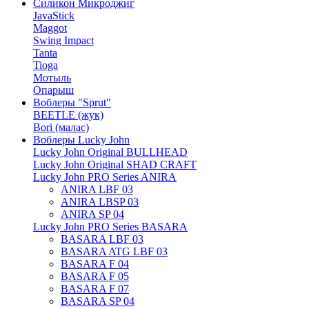
Силикон Микроджиг
JavaStick
Maggot
Swing Impact
Tanta
Tioga
Мотыль
Опарыш
Воблеры "Sprut"
BEETLE (жук)
Bori (малас)
Воблеры Lucky John
Lucky John Original BULLHEAD
Lucky John Original SHAD CRAFT
Lucky John PRO Series ANIRA
ANIRA LBF 03
ANIRA LBSP 03
ANIRA SP 04
Lucky John PRO Series BASARA
BASARA LBF 03
BASARA ATG LBF 03
BASARA F 04
BASARA F 05
BASARA F 07
BASARA SP 04