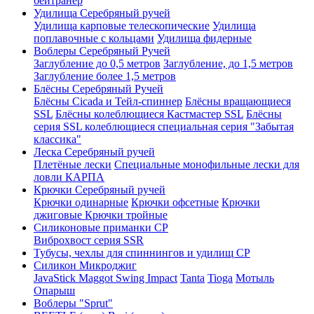
бейтранер
Удилища Серебряный ручей
Удилища карповые телескопические
Удилища
поплавочные с кольцами
Удилища фидерные
Воблеры Серебряный Ручей
Заглубление до 0,5 метров
Заглубление, до 1,5 метров
Заглубление более 1,5 метров
Блёсны Серебряный Ручей
Блёсны Cicada и Тейл-спиннер
Блёсны вращающиеся
SSL
Блёсны колеблющиеся Кастмастер SSL
Блёсны
серия SSL колеблющиеся специальная серия "Забытая
классика"
Леска Серебряный ручей
Плетёные лески
Специальные монофильные лески для
ловли КАРПА
Крючки Серебряный ручей
Крючки одинарные
Крючки офсетные
Крючки
джиговые
Крючки тройные
Силиконовые приманки СР
Виброхвост серия SSR
Тубусы, чехлы для спиннингов и удилищ СР
Силикон Микроджиг
JavaStick
Maggot
Swing Impact
Tanta
Tioga
Мотыль
Опарыш
Воблеры "Sprut"