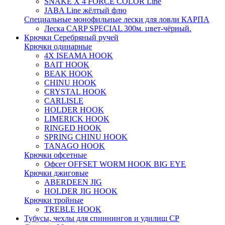
SNAKE X 4 FORCE COLOR Line
JABA Line жёлтый флю
Специальные монофильные лески для ловли КАРПА
Леска CARP SPECIAL 300м. цвет-чёрный.
Крючки Серебряный ручей
Крючки одинарные
4X ISEAMA HOOK
BAIT HOOK
BEAK HOOK
CHINU HOOK
CRYSTAL HOOK
CARLISLE
HOLDER HOOK
LIMERICK HOOK
RINGED HOOK
SPRING CHINU HOOK
TANAGO HOOK
Крючки офсетные
Офсет OFFSET WORM HOOK BIG EYE
Крючки джиговые
ABERDEEN JIG
HOLDER JIG HOOK
Крючки тройные
TREBLE HOOK
Тубусы, чехлы для спиннингов и удилищ СР