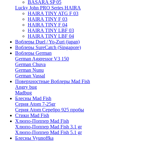
BASARA SP 05
Lucky John PRO Series HAIRA
HAIRA TINY ATG F 03
HAIRA TINY F 03
HAIRA TINY F 04
HAIRA TINY LBF 03
HAIRA TINY LBF 04
Воблеры Duel / Yo-Zuri (japan)
Воблеры SureCatch (Singapore)
Воблеры German
German Aggressor V3 150
German Chuva
German Nunu
German Vassal
Поверхностные Воблеры Mad Fish
Angry bug
Madbug
Блесны Mad Fish
Серия Atom 7-25gr
Серия Atom Серебро 925 пробы
Стики Mad Fish
Хлюпо-Поппер Mad Fish
Хлюпо-Поппер Mad Fish 3.1 gr
Хлюпо-Поппер Mad Fish 5.1 gr
Блесны Vyunoffka