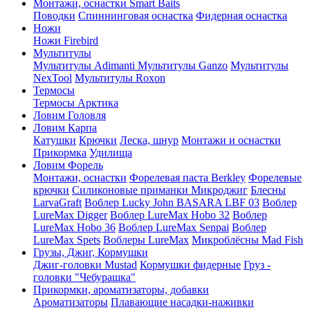
Монтажи, оснастки Smart Baits
Поводки
Спиннинговая оснастка
Фидерная оснастка
Ножи
Ножи Firebird
Мультитулы
Мультитулы Adimanti
Мультитулы Ganzo
Мультитулы
NexTool
Мультитулы Roxon
Термосы
Термосы Арктика
Ловим Головля
Ловим Карпа
Катушки
Крючки
Леска, шнур
Монтажи и оснастки
Прикормка
Удилища
Ловим Форель
Монтажи, оснастки
Форелевая паста Berkley
Форелевые
крючки
Силиконовые приманки Микроджиг
Блесны
LarvaGraft
Воблер Lucky John BASARA LBF 03
Воблер
LureMax Digger
Воблер LureMax Hobo 32
Воблер
LureMax Hobo 36
Воблер LureMax Senpai
Воблер
LureMax Spets
Воблеры LureMax
Микроблёсны Mad Fish
Грузы, Джиг, Кормушки
Джиг-головки Mustad
Кормушки фидерные
Груз -
головки "Чебурашка"
Прикормки, ароматизаторы, добавки
Ароматизаторы
Плавающие насадки-наживки