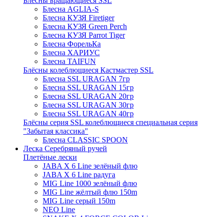
Блёсны вращающиеся SSL
Блесна AGLIA-S
Блесна КУЗЯ Firetiger
Блесна КУЗЯ Green Perch
Блесна КУЗЯ Parrot Tiger
Блесна ФорельКа
Блесна ХАРИУС
Блесна TAIFUN
Блёсны колеблющиеся Кастмастер SSL
Блесна SSL URAGAN 7гр
Блесна SSL URAGAN 15гр
Блесна SSL URAGAN 20гр
Блесна SSL URAGAN 30гр
Блесна SSL URAGAN 40гр
Блёсны серия SSL колеблющиеся специальная серия
"Забытая классика"
Блесна CLASSIC SPOON
Леска Серебряный ручей
Плетёные лески
JABA X 6 Line зелёный флю
JABA X 6 Line радуга
MIG Line 1000 зелёный флю
MIG Line жёлтый флю 150m
MIG Line серый 150m
NEO Line