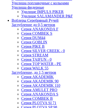
Удилища поплавочные с кольцами
Удилища фидерные
Удилище IMPULS PIKER
Удилище SALAMANDER P&F
Воблеры Серебряный Ручей
Заглубление до 0,5 метров
Серия ANAKONDA F
Серия COMBEK S
Серия DUM44
Серия GOBLIN
Серия PIKE B
Серия SILVER CREEK - 0
Серия STREAM
Серия TAIFUN - 0
Серия TOP WATER - PE
Серия WALK 55
Заглубление, до 1,5 метров
Серия AKADEMIK
Серия AKADEMIK 90
Серия AKADEMIK 110
Серия AMULET PRO
Серия ANAKONDA S
Серия COMBEK B
Серия PLOTVA SI 71
Серия PLOTVA SP 98