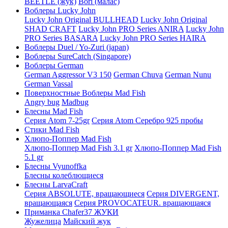
BEETLE (жук)
Bori (малас)
Воблеры Lucky John
Lucky John Original BULLHEAD
Lucky John Original
SHAD CRAFT
Lucky John PRO Series ANIRA
Lucky John
PRO Series BASARA
Lucky John PRO Series HAIRA
Воблеры Duel / Yo-Zuri (japan)
Воблеры SureCatch (Singapore)
Воблеры German
German Aggressor V3 150
German Chuva
German Nunu
German Vassal
Поверхностные Воблеры Mad Fish
Angry bug
Madbug
Блесны Mad Fish
Серия Atom 7-25gr
Серия Atom Серебро 925 пробы
Стики Mad Fish
Хлюпо-Поппер Mad Fish
Хлюпо-Поппер Mad Fish 3.1 gr
Хлюпо-Поппер Mad Fish
5.1 gr
Блесны Vyunoffka
Блесны колеблющиеся
Блесны LarvaCraft
Серия ABSOLUTE, вращающиеся
Серия DIVERGENT,
вращающаяся
Серия PROVOCATEUR. вращающаяся
Приманка Chafer37 ЖУКИ
Жужелица
Майский жук