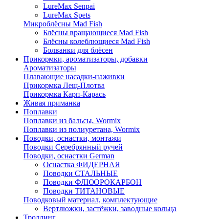
LureMax Senpai
LureMax Spets
Микроблёсны Mad Fish
Блёсны вращающиеся Mad Fish
Блёсны колеблющиеся Mad Fish
Болванки для блёсен
Прикормки, ароматизаторы, добавки
Ароматизаторы
Плавающие насадки-наживки
Прикормка Лещ-Плотва
Прикормка Карп-Карась
Живая приманка
Поплавки
Поплавки из бальсы, Wormix
Поплавки из полиуретана, Wormix
Поводки, оснастки, монтажи
Поводки Серебрянный ручей
Поводки, оснастки German
Оснастка ФИДЕРНАЯ
Поводки СТАЛЬНЫЕ
Поводки ФЛЮОРОКАРБОН
Поводки ТИТАНОВЫЕ
Поводковый материал, комплектующие
Вертлюжки, застёжки, заводные кольца
Троллинг