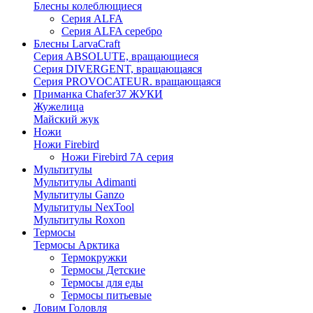
Блесны колеблющиеся
Серия ALFA
Серия ALFA серебро
Блесны LarvaCraft
Серия ABSOLUTE, вращающиеся
Серия DIVERGENT, вращающаяся
Серия PROVOCATEUR. вращающаяся
Приманка Chafer37 ЖУКИ
Жужелица
Майский жук
Ножи
Ножи Firebird
Ножи Firebird 7А серия
Мультитулы
Мультитулы Adimanti
Мультитулы Ganzo
Мультитулы NexTool
Мультитулы Roxon
Термосы
Термосы Арктика
Термокружки
Термосы Детские
Термосы для еды
Термосы питьевые
Ловим Головля