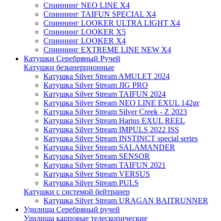
Спиннинг NEO LINE X4
Спиннинг TAIFUN SPECIAL X4
Спиннинг LOOKER ULTRA LIGHT X4
Спиннинг LOOKER X5
Спиннинг LOOKER X4
Спиннинг EXTREME LINE NEW X4
Катушки Серебряный Ручей
Катушки безынерционные
Катушка Silver Stream AMULET 2024
Катушка Silver Stream JIG PRO
Катушка Silver Stream TAIFUN 2024
Катушка Silver Stream NEO LINE EXUL 142gr
Катушка Silver Stream Silver Creek - Z 2023
Катушка Silver Stream Harius EXUL REEL
Катушка Silver Stream IMPULS 2022 ISS
Катушка Silver Stream INSTINCT special series
Катушка Silver Stream SALAMANDER
Катушка Silver Stream SENSOR
Катушка Silver Stream TAIFUN 2021
Катушка Silver Stream VERSUS
Катушка Silver Stream PULS
Катушки с системой бейтранер
Катушка Silver Stream URAGAN BAITRUNNER
Удилища Серебряный ручей
Удилища карповые телескопические