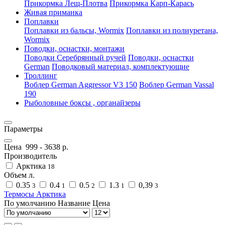
Прикормка Лещ-Плотва
Прикормка Карп-Карась
Живая приманка
Поплавки
Поплавки из бальсы, Wormix
Поплавки из полиуретана,
Wormix
Поводки, оснастки, монтажи
Поводки Серебрянный ручей
Поводки, оснастки
German
Поводковый материал, комплектующие
Троллинг
Воблер German Aggressor V3 150
Воблер German Vassal
190
Рыболовные боксы , органайзеры
Параметры
Цена
999
-
3638
р.
Производитель
Арктика
18
Объем л.
0.35
0.4
0.5
1.3
0,39
3
1
2
1
3
Термосы Арктика
По умолчанию
Название
Цена