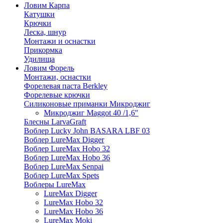
Ловим Карпа
Катушки
Крючки
Леска, шнур
Монтажи и оснастки
Прикормка
Удилища
Ловим Форель
Монтажи, оснастки
Форелевая паста Berkley
Форелевые крючки
Силиконовые приманки Микроджиг
Микроджиг Maggot 40 /1,6"
Блесны LarvaGraft
Воблер Lucky John BASARA LBF 03
Воблер LureMax Digger
Воблер LureMax Hobo 32
Воблер LureMax Hobo 36
Воблер LureMax Senpai
Воблер LureMax Spets
Воблеры LureMax
LureMax Digger
LureMax Hobo 32
LureMax Hobo 36
LureMax Moki