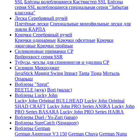
SSL
Блёсны колеблющиеся Кастмастер SSL
Блёсны
серия SSL колеблющиеся специальная серия "Забытая
классика"
Леска Серебряный ручей
Плетёные лески
Специальные монофильные лески для
ловли КАРПА
Крючки Серебряный ручей
Крючки одинарные
Крючки офсетные
Крючки
джиговые
Крючки тройные
Силиконовые приманки СР
Виброхвост серия SSR
Тубусы, чехлы для спиннингов и удилищ СР
Силикон Микроджиг
JavaStick
Maggot
Swing Impact
Tanta
Tioga
Мотыль
Опарыш
Воблеры "Sprut"
BEETLE (жук)
Bori (малас)
Воблеры Lucky John
Lucky John Original BULLHEAD
Lucky John Original
SHAD CRAFT
Lucky John PRO Series ANIRA
Lucky John
PRO Series BASARA
Lucky John PRO Series HAIRA
Воблеры Duel / Yo-Zuri (japan)
Воблеры SureCatch (Singapore)
Воблеры German
German Aggressor V3 150
German Chuva
German Nunu