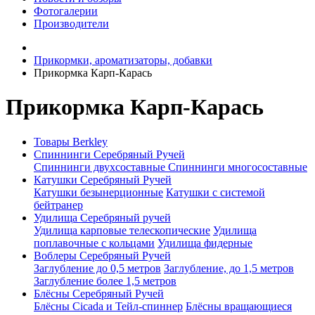
Фотогалерии
Производители
Прикормки, ароматизаторы, добавки
Прикормка Карп-Карась
Прикормка Карп-Карась
Товары Berkley
Спиннинги Серебряный Ручей
Спиннинги двухсоставные
Спиннинги многосоставные
Катушки Серебряный Ручей
Катушки безынерционные
Катушки с системой
бейтранер
Удилища Серебряный ручей
Удилища карповые телескопические
Удилища
поплавочные с кольцами
Удилища фидерные
Воблеры Серебряный Ручей
Заглубление до 0,5 метров
Заглубление, до 1,5 метров
Заглубление более 1,5 метров
Блёсны Серебряный Ручей
Блёсны Cicada и Тейл-спиннер
Блёсны вращающиеся