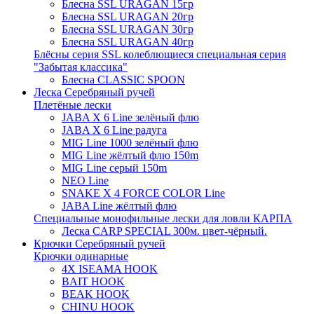
Блесна SSL URAGAN 15гр
Блесна SSL URAGAN 20гр
Блесна SSL URAGAN 30гр
Блесна SSL URAGAN 40гр
Блёсны серия SSL колеблющиеся специальная серия
"Забытая классика"
Блесна CLASSIC SPOON
Леска Серебряный ручей
Плетёные лески
JABA X 6 Line зелёный флю
JABA X 6 Line радуга
MIG Line 1000 зелёный флю
MIG Line жёлтый флю 150m
MIG Line серый 150m
NEO Line
SNAKE X 4 FORCE COLOR Line
JABA Line жёлтый флю
Специальные монофильные лески для ловли КАРПА
Леска CARP SPECIAL 300м. цвет-чёрный.
Крючки Серебряный ручей
Крючки одинарные
4X ISEAMA HOOK
BAIT HOOK
BEAK HOOK
CHINU HOOK