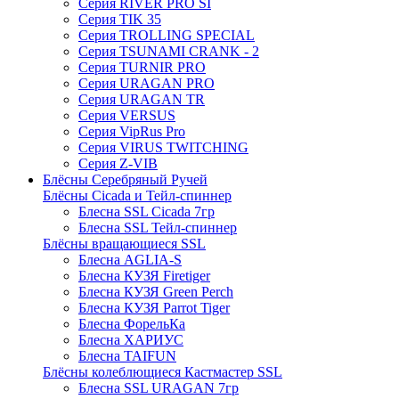
Серия RIVER PRO SI
Серия TIK 35
Серия TROLLING SPECIAL
Серия TSUNAMI CRANK - 2
Серия TURNIR PRO
Серия URAGAN PRO
Серия URAGAN TR
Серия VERSUS
Серия VipRus Pro
Серия VIRUS TWITCHING
Серия Z-VIB
Блёсны Серебряный Ручей
Блёсны Cicada и Тейл-спиннер
Блесна SSL Cicada 7гр
Блесна SSL Тейл-спиннер
Блёсны вращающиеся SSL
Блесна AGLIA-S
Блесна КУЗЯ Firetiger
Блесна КУЗЯ Green Perch
Блесна КУЗЯ Parrot Tiger
Блесна ФорельКа
Блесна ХАРИУС
Блесна TAIFUN
Блёсны колеблющиеся Кастмастер SSL
Блесна SSL URAGAN 7гр