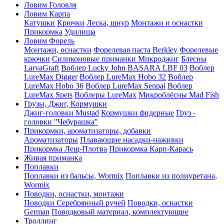
Ловим Головля
Ловим Карпа
Катушки
Крючки
Леска, шнур
Монтажи и оснастки
Прикормка
Удилища
Ловим Форель
Монтажи, оснастки
Форелевая паста Berkley
Форелевые
крючки
Силиконовые приманки Микроджиг
Блесны
LarvaGraft
Воблер Lucky John BASARA LBF 03
Воблер
LureMax Digger
Воблер LureMax Hobo 32
Воблер
LureMax Hobo 36
Воблер LureMax Senpai
Воблер
LureMax Spets
Воблеры LureMax
Микроблёсны Mad Fish
Грузы, Джиг, Кормушки
Джиг-головки Mustad
Кормушки фидерные
Груз -
головки "Чебурашка"
Прикормки, ароматизаторы, добавки
Ароматизаторы
Плавающие насадки-наживки
Прикормка Лещ-Плотва
Прикормка Карп-Карась
Живая приманка
Поплавки
Поплавки из бальсы, Wormix
Поплавки из полиуретана,
Wormix
Поводки, оснастки, монтажи
Поводки Серебрянный ручей
Поводки, оснастки
German
Поводковый материал, комплектующие
Троллинг