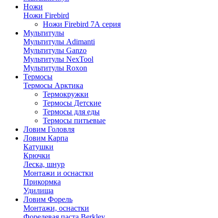
Ножи
Ножи Firebird
Ножи Firebird 7А серия
Мультитулы
Мультитулы Adimanti
Мультитулы Ganzo
Мультитулы NexTool
Мультитулы Roxon
Термосы
Термосы Арктика
Термокружки
Термосы Детские
Термосы для еды
Термосы питьевые
Ловим Головля
Ловим Карпа
Катушки
Крючки
Леска, шнур
Монтажи и оснастки
Прикормка
Удилища
Ловим Форель
Монтажи, оснастки
Форелевая паста Berkley