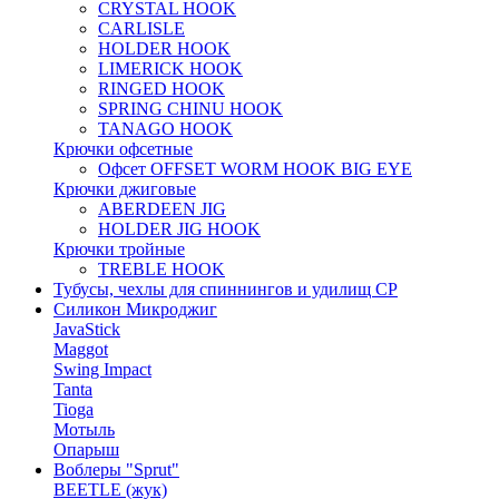
CRYSTAL HOOK
CARLISLE
HOLDER HOOK
LIMERICK HOOK
RINGED HOOK
SPRING CHINU HOOK
TANAGO HOOK
Крючки офсетные
Офсет OFFSET WORM HOOK BIG EYE
Крючки джиговые
ABERDEEN JIG
HOLDER JIG HOOK
Крючки тройные
TREBLE HOOK
Тубусы, чехлы для спиннингов и удилищ СР
Силикон Микроджиг
JavaStick
Maggot
Swing Impact
Tanta
Tioga
Мотыль
Опарыш
Воблеры "Sprut"
BEETLE (жук)