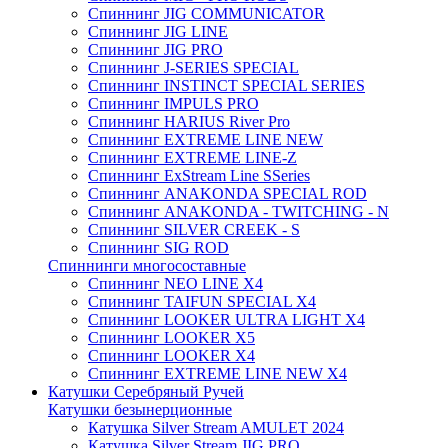
Спиннинг JIG COMMUNICATOR
Спиннинг JIG LINE
Спиннинг JIG PRO
Спиннинг J-SERIES SPECIAL
Спиннинг INSTINCT SPECIAL SERIES
Спиннинг IMPULS PRO
Спиннинг HARIUS River Pro
Спиннинг EXTREME LINE NEW
Спиннинг EXTREME LINE-Z
Спиннинг ExStream Line SSeries
Спиннинг ANAKONDA SPECIAL ROD
Спиннинг ANAKONDA - TWITCHING - N
Спиннинг SILVER CREEK - S
Спиннинг SIG ROD
Спиннинги многосоставные
Спиннинг NEO LINE X4
Спиннинг TAIFUN SPECIAL X4
Спиннинг LOOKER ULTRA LIGHT X4
Спиннинг LOOKER X5
Спиннинг LOOKER X4
Спиннинг EXTREME LINE NEW X4
Катушки Серебряный Ручей
Катушки безынерционные
Катушка Silver Stream AMULET 2024
Катушка Silver Stream JIG PRO