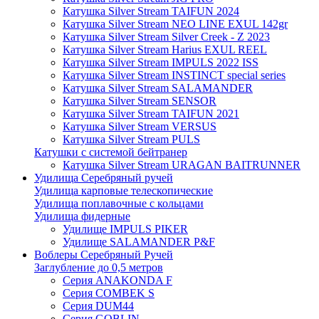
Катушка Silver Stream TAIFUN 2024
Катушка Silver Stream NEO LINE EXUL 142gr
Катушка Silver Stream Silver Creek - Z 2023
Катушка Silver Stream Harius EXUL REEL
Катушка Silver Stream IMPULS 2022 ISS
Катушка Silver Stream INSTINCT special series
Катушка Silver Stream SALAMANDER
Катушка Silver Stream SENSOR
Катушка Silver Stream TAIFUN 2021
Катушка Silver Stream VERSUS
Катушка Silver Stream PULS
Катушки с системой бейтранер
Катушка Silver Stream URAGAN BAITRUNNER
Удилища Серебряный ручей
Удилища карповые телескопические
Удилища поплавочные с кольцами
Удилища фидерные
Удилище IMPULS PIKER
Удилище SALAMANDER P&F
Воблеры Серебряный Ручей
Заглубление до 0,5 метров
Серия ANAKONDA F
Серия COMBEK S
Серия DUM44
Серия GOBLIN