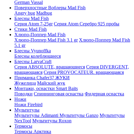
German Vassal
Поверхностные Воблеры Mad Fish
Angry bug
Madbug
Блесны Mad Fish
Серия Atom 7-25gr
Серия Atom Серебро 925 пробы
Стики Mad Fish
Хлюпо-Поппер Mad Fish
Хлюпо-Поппер Mad Fish 3.1 gr
Хлюпо-Поппер Mad Fish
5.1 gr
Блесны Vyunoffka
Блесны колеблющиеся
Блесны LarvaCraft
Серия ABSOLUTE, вращающиеся
Серия DIVERGENT,
вращающаяся
Серия PROVOCATEUR. вращающаяся
Приманка Chafer37 ЖУКИ
Жужелица
Майский жук
Монтажи, оснастки Smart Baits
Поводки
Спиннинговая оснастка
Фидерная оснастка
Ножи
Ножи Firebird
Мультитулы
Мультитулы Adimanti
Мультитулы Ganzo
Мультитулы
NexTool
Мультитулы Roxon
Термосы
Термосы Арктика