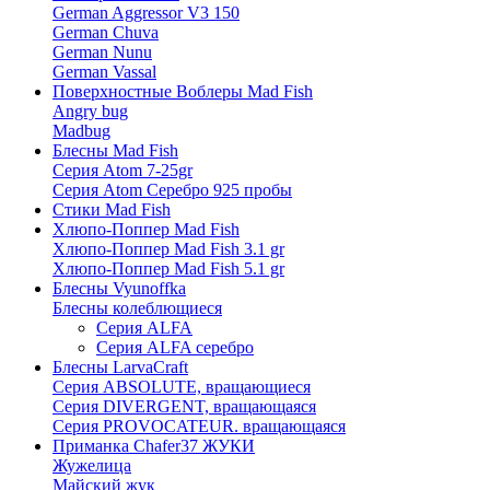
German Aggressor V3 150
German Chuva
German Nunu
German Vassal
Поверхностные Воблеры Mad Fish
Angry bug
Madbug
Блесны Mad Fish
Серия Atom 7-25gr
Серия Atom Серебро 925 пробы
Стики Mad Fish
Хлюпо-Поппер Mad Fish
Хлюпо-Поппер Mad Fish 3.1 gr
Хлюпо-Поппер Mad Fish 5.1 gr
Блесны Vyunoffka
Блесны колеблющиеся
Серия ALFA
Серия ALFA серебро
Блесны LarvaCraft
Серия ABSOLUTE, вращающиеся
Серия DIVERGENT, вращающаяся
Серия PROVOCATEUR. вращающаяся
Приманка Chafer37 ЖУКИ
Жужелица
Майский жук