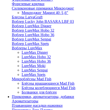
Форелевые крючки
Силиконовые приманки Микроджиг
Микроджиг Maggot 40 /1,6"
Блесны LarvaGraft
Воблер Lucky John BASARA LBF 03
Воблер LureMax Digger
Воблер LureMax Hobo 32
Воблер LureMax Hobo 36
Воблер LureMax Senpai
Воблер LureMax Spets
Воблеры LureMax
LureMax Digger
LureMax Hobo 32
LureMax Hobo 36
LureMax Moki
LureMax Senpai
LureMax Spets
Микроблёсны Mad Fish
Блёсны вращающиеся Mad Fish
Блёсны колеблющиеся Mad Fish
Болванки для блёсен
Прикормки, ароматизаторы, добавки
Ароматизаторы
Плавающие насадки-наживки
Прикормка Лещ-Плотва