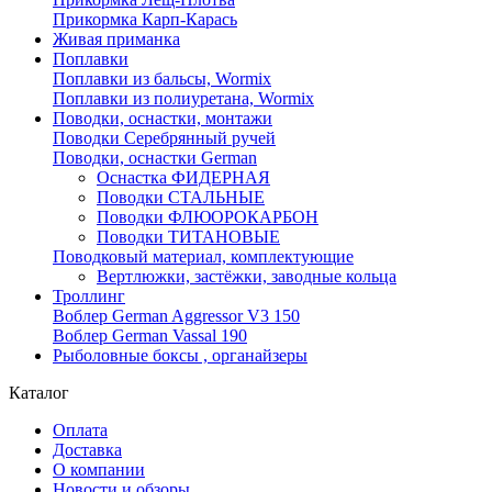
Прикормка Карп-Карась
Живая приманка
Поплавки
Поплавки из бальсы, Wormix
Поплавки из полиуретана, Wormix
Поводки, оснастки, монтажи
Поводки Серебрянный ручей
Поводки, оснастки German
Оснастка ФИДЕРНАЯ
Поводки СТАЛЬНЫЕ
Поводки ФЛЮОРОКАРБОН
Поводки ТИТАНОВЫЕ
Поводковый материал, комплектующие
Вертлюжки, застёжки, заводные кольца
Троллинг
Воблер German Aggressor V3 150
Воблер German Vassal 190
Рыболовные боксы , органайзеры
Каталог
Оплата
Доставка
О компании
Новости и обзоры