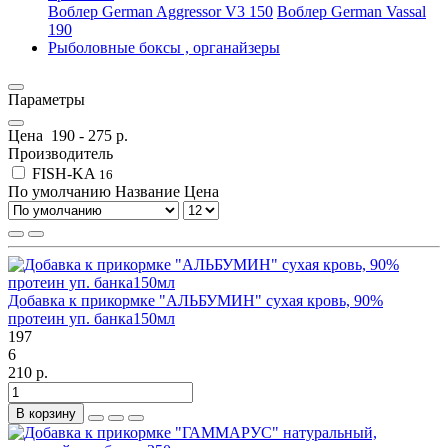
Воблер German Aggressor V3 150
Воблер German Vassal
190
Рыболовные боксы , органайзеры
Параметры
Цена
190
-
275
р.
Производитель
FISH-KA
16
По умолчанию
Название
Цена
Добавка к прикормке "АЛЬБУМИН" сухая кровь, 90%
протеин уп. банка150мл
197
6
210 р.
В корзину