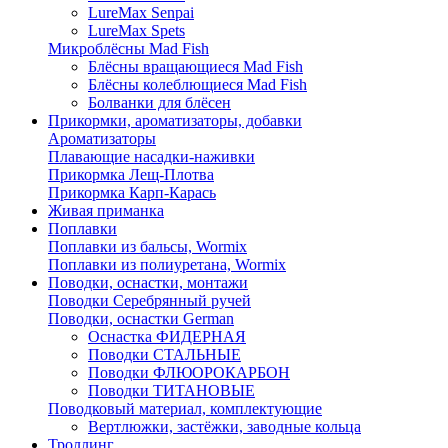
LureMax Senpai
LureMax Spets
Микроблёсны Mad Fish
Блёсны вращающиеся Mad Fish
Блёсны колеблющиеся Mad Fish
Болванки для блёсен
Прикормки, ароматизаторы, добавки
Ароматизаторы
Плавающие насадки-наживки
Прикормка Лещ-Плотва
Прикормка Карп-Карась
Живая приманка
Поплавки
Поплавки из бальсы, Wormix
Поплавки из полиуретана, Wormix
Поводки, оснастки, монтажи
Поводки Серебрянный ручей
Поводки, оснастки German
Оснастка ФИДЕРНАЯ
Поводки СТАЛЬНЫЕ
Поводки ФЛЮОРОКАРБОН
Поводки ТИТАНОВЫЕ
Поводковый материал, комплектующие
Вертлюжки, застёжки, заводные кольца
Троллинг