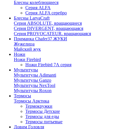
Блесны колеблющиеся
Серия ALFA
Серия ALFA серебро
Блесны LarvaCraft
Серия ABSOLUTE, вращающиеся
Серия DIVERGENT, вращающаяся
Серия PROVOCATEUR. вращающаяся
Приманка Chafer37 ЖУКИ
Жужелица
Майский жук
Ножи
Ножи Firebird
Ножи Firebird 7А серия
Мультитулы
Мультитулы Adimanti
Мультитулы Ganzo
Мультитулы NexTool
Мультитулы Roxon
Термосы
Термосы Арктика
Термокружки
Термосы Детские
Термосы для еды
Термосы питьевые
Ловим Головля