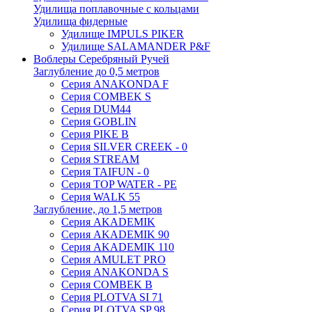
Удилища поплавочные с кольцами
Удилища фидерные
Удилище IMPULS PIKER
Удилище SALAMANDER P&F
Воблеры Серебряный Ручей
Заглубление до 0,5 метров
Серия ANAKONDA F
Серия COMBEK S
Серия DUM44
Серия GOBLIN
Серия PIKE B
Серия SILVER CREEK - 0
Серия STREAM
Серия TAIFUN - 0
Серия TOP WATER - PE
Серия WALK 55
Заглубление, до 1,5 метров
Серия AKADEMIK
Серия AKADEMIK 90
Серия AKADEMIK 110
Серия AMULET PRO
Серия ANAKONDA S
Серия COMBEK B
Серия PLOTVA SI 71
Серия PLOTVA SP 98