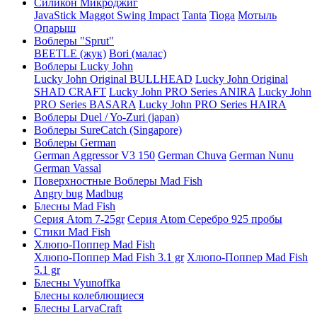
Силикон Микроджиг
JavaStick
Maggot
Swing Impact
Tanta
Tioga
Мотыль
Опарыш
Воблеры "Sprut"
BEETLE (жук)
Bori (малас)
Воблеры Lucky John
Lucky John Original BULLHEAD
Lucky John Original
SHAD CRAFT
Lucky John PRO Series ANIRA
Lucky John
PRO Series BASARA
Lucky John PRO Series HAIRA
Воблеры Duel / Yo-Zuri (japan)
Воблеры SureCatch (Singapore)
Воблеры German
German Aggressor V3 150
German Chuva
German Nunu
German Vassal
Поверхностные Воблеры Mad Fish
Angry bug
Madbug
Блесны Mad Fish
Серия Atom 7-25gr
Серия Atom Серебро 925 пробы
Стики Mad Fish
Хлюпо-Поппер Mad Fish
Хлюпо-Поппер Mad Fish 3.1 gr
Хлюпо-Поппер Mad Fish
5.1 gr
Блесны Vyunoffka
Блесны колеблющиеся
Блесны LarvaCraft