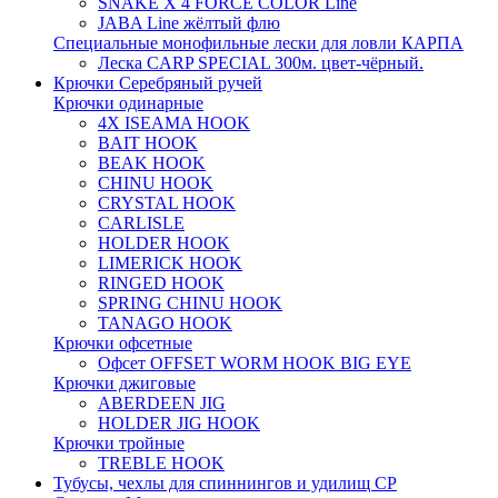
SNAKE X 4 FORCE COLOR Line
JABA Line жёлтый флю
Специальные монофильные лески для ловли КАРПА
Леска CARP SPECIAL 300м. цвет-чёрный.
Крючки Серебряный ручей
Крючки одинарные
4X ISEAMA HOOK
BAIT HOOK
BEAK HOOK
CHINU HOOK
CRYSTAL HOOK
CARLISLE
HOLDER HOOK
LIMERICK HOOK
RINGED HOOK
SPRING CHINU HOOK
TANAGO HOOK
Крючки офсетные
Офсет OFFSET WORM HOOK BIG EYE
Крючки джиговые
ABERDEEN JIG
HOLDER JIG HOOK
Крючки тройные
TREBLE HOOK
Тубусы, чехлы для спиннингов и удилищ СР