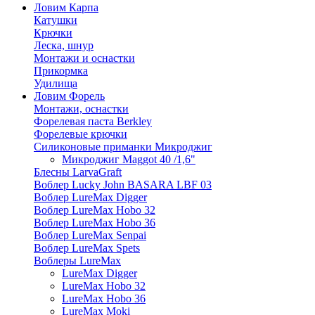
Ловим Карпа
Катушки
Крючки
Леска, шнур
Монтажи и оснастки
Прикормка
Удилища
Ловим Форель
Монтажи, оснастки
Форелевая паста Berkley
Форелевые крючки
Силиконовые приманки Микроджиг
Микроджиг Maggot 40 /1,6"
Блесны LarvaGraft
Воблер Lucky John BASARA LBF 03
Воблер LureMax Digger
Воблер LureMax Hobo 32
Воблер LureMax Hobo 36
Воблер LureMax Senpai
Воблер LureMax Spets
Воблеры LureMax
LureMax Digger
LureMax Hobo 32
LureMax Hobo 36
LureMax Moki