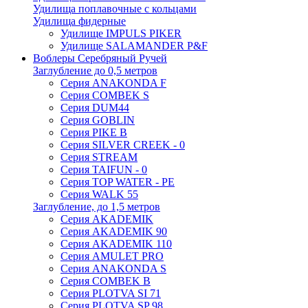
Удилища поплавочные с кольцами
Удилища фидерные
Удилище IMPULS PIKER
Удилище SALAMANDER P&F
Воблеры Серебряный Ручей
Заглубление до 0,5 метров
Серия ANAKONDA F
Серия COMBEK S
Серия DUM44
Серия GOBLIN
Серия PIKE B
Серия SILVER CREEK - 0
Серия STREAM
Серия TAIFUN - 0
Серия TOP WATER - PE
Серия WALK 55
Заглубление, до 1,5 метров
Серия AKADEMIK
Серия AKADEMIK 90
Серия AKADEMIK 110
Серия AMULET PRO
Серия ANAKONDA S
Серия COMBEK B
Серия PLOTVA SI 71
Серия PLOTVA SP 98