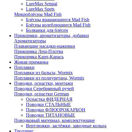
LureMax Senpai
LureMax Spets
Микроблёсны Mad Fish
Блёсны вращающиеся Mad Fish
Блёсны колеблющиеся Mad Fish
Болванки для блёсен
Прикормки, ароматизаторы, добавки
Ароматизаторы
Плавающие насадки-наживки
Прикормка Лещ-Плотва
Прикормка Карп-Карась
Живая приманка
Поплавки
Поплавки из бальсы, Wormix
Поплавки из полиуретана, Wormix
Поводки, оснастки, монтажи
Поводки Серебрянный ручей
Поводки, оснастки German
Оснастка ФИДЕРНАЯ
Поводки СТАЛЬНЫЕ
Поводки ФЛЮОРОКАРБОН
Поводки ТИТАНОВЫЕ
Поводковый материал, комплектующие
Вертлюжки, застёжки, заводные кольца
Троллинг