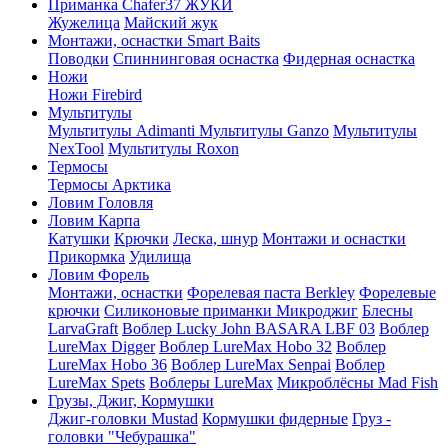
Приманка Chafer37 ЖУКИ
Жужелица
Майский жук
Монтажи, оснастки Smart Baits
Поводки
Спиннинговая оснастка
Фидерная оснастка
Ножи
Ножи Firebird
Мультитулы
Мультитулы Adimanti
Мультитулы Ganzo
Мультитулы
NexTool
Мультитулы Roxon
Термосы
Термосы Арктика
Ловим Головля
Ловим Карпа
Катушки
Крючки
Леска, шнур
Монтажи и оснастки
Прикормка
Удилища
Ловим Форель
Монтажи, оснастки
Форелевая паста Berkley
Форелевые
крючки
Силиконовые приманки Микроджиг
Блесны
LarvaGraft
Воблер Lucky John BASARA LBF 03
Воблер
LureMax Digger
Воблер LureMax Hobo 32
Воблер
LureMax Hobo 36
Воблер LureMax Senpai
Воблер
LureMax Spets
Воблеры LureMax
Микроблёсны Mad Fish
Грузы, Джиг, Кормушки
Джиг-головки Mustad
Кормушки фидерные
Груз -
головки "Чебурашка"