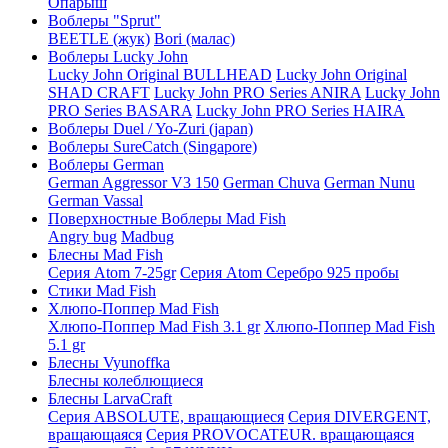
Опарыш
Воблеры "Sprut"
BEETLE (жук)
Bori (малас)
Воблеры Lucky John
Lucky John Original BULLHEAD
Lucky John Original
SHAD CRAFT
Lucky John PRO Series ANIRA
Lucky John
PRO Series BASARA
Lucky John PRO Series HAIRA
Воблеры Duel / Yo-Zuri (japan)
Воблеры SureCatch (Singapore)
Воблеры German
German Aggressor V3 150
German Chuva
German Nunu
German Vassal
Поверхностные Воблеры Mad Fish
Angry bug
Madbug
Блесны Mad Fish
Серия Atom 7-25gr
Серия Atom Серебро 925 пробы
Стики Mad Fish
Хлюпо-Поппер Mad Fish
Хлюпо-Поппер Mad Fish 3.1 gr
Хлюпо-Поппер Mad Fish
5.1 gr
Блесны Vyunoffka
Блесны колеблющиеся
Блесны LarvaCraft
Серия ABSOLUTE, вращающиеся
Серия DIVERGENT,
вращающаяся
Серия PROVOCATEUR. вращающаяся