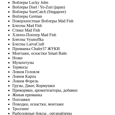
Воблеры Lucky John
Воблеры Duel / Yo-Zuri (japan)
Воблеры SureCatch (Singapore)
Воблеры German
Поверхностные Воблеры Mad Fish
Блесны Mad Fish
Стики Mad Fish
Хлюпо-Поппер Mad Fish
Блесны Vyunoffka
Блесны LarvaCraft
Приманка Chafer37 ЖУКИ
Монтажи, оснастки Smart Baits
Ножи
Мультитулы
Термосы
Ловим Головля
Ловим Карпа
Ловим Форель
Грузы, Джиг, Кормушки
Прикормки, ароматизаторы, добавки
Живая приманка
Поплавки
Поводки, оснастки, монтажи
Троллинг
Рыболовные боксы , органайзеры