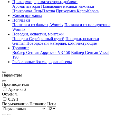
Прикормки, ароматизаторы, добавки
Ароматизаторы
Плавающие насадки-наживки
Прикормка Лещ-Плотва
Прикормка Карп-Карась
Живая приманка
Поплавки
Поплавки из бальсы, Wormix
Поплавки из полиуретана,
Wormix
Поводки, оснастки, монтажи
Поводки Серебрянный ручей
Поводки, оснастки
German
Поводковый материал, комплектующие
Троллинг
Воблер German Aggressor V3 150
Воблер German Vassal
190
Рыболовные боксы , органайзеры
Параметры
Производитель
Арктика
3
Объем л.
0,39
3
По умолчанию
Название
Цена