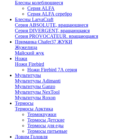
Блесны колеблющиеся
Серия ALFA
Серия ALFA серебро
Блесны LarvaCraft
Серия ABSOLUTE, вращающиеся
Серия DIVERGENT, вращающаяся
Серия PROVOCATEUR. вращающаяся
Приманка Chafer37 ЖУКИ
Жужелица
Майский жук
Ножи
Ножи Firebird
Ножи Firebird 7А серия
Мультитулы
Мультитулы Adimanti
Мультитулы Ganzo
Мультитулы NexTool
Мультитулы Roxon
Термосы
Термосы Арктика
Термокружки
Термосы Детские
Термосы для еды
Термосы питьевые
Ловим Головля