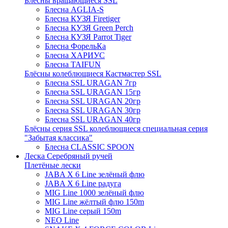
Блёсны вращающиеся SSL
Блесна AGLIA-S
Блесна КУЗЯ Firetiger
Блесна КУЗЯ Green Perch
Блесна КУЗЯ Parrot Tiger
Блесна ФорельКа
Блесна ХАРИУС
Блесна TAIFUN
Блёсны колеблющиеся Кастмастер SSL
Блесна SSL URAGAN 7гр
Блесна SSL URAGAN 15гр
Блесна SSL URAGAN 20гр
Блесна SSL URAGAN 30гр
Блесна SSL URAGAN 40гр
Блёсны серия SSL колеблющиеся специальная серия
"Забытая классика"
Блесна CLASSIC SPOON
Леска Серебряный ручей
Плетёные лески
JABA X 6 Line зелёный флю
JABA X 6 Line радуга
MIG Line 1000 зелёный флю
MIG Line жёлтый флю 150m
MIG Line серый 150m
NEO Line