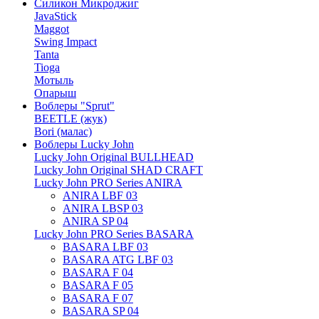
Силикон Микроджиг
JavaStick
Maggot
Swing Impact
Tanta
Tioga
Мотыль
Опарыш
Воблеры "Sprut"
BEETLE (жук)
Bori (малас)
Воблеры Lucky John
Lucky John Original BULLHEAD
Lucky John Original SHAD CRAFT
Lucky John PRO Series ANIRA
ANIRA LBF 03
ANIRA LBSP 03
ANIRA SP 04
Lucky John PRO Series BASARA
BASARA LBF 03
BASARA ATG LBF 03
BASARA F 04
BASARA F 05
BASARA F 07
BASARA SP 04