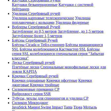
Катушки Серебряный Ручей
Катушки безынерционные
Катушки с системой
бейтранер
Удилища Серебряный ручей
Удилища карповые телескопические
Удилища
поплавочные с кольцами
Удилища фидерные
Воблеры Серебряный Ручей
Заглубление до 0,5 метров
Заглубление, до 1,5 метров
Заглубление более 1,5 метров
Блёсны Серебряный Ручей
Блёсны Cicada и Тейл-спиннер
Блёсны вращающиеся
SSL
Блёсны колеблющиеся Кастмастер SSL
Блёсны
серия SSL колеблющиеся специальная серия "Забытая
классика"
Леска Серебряный ручей
Плетёные лески
Специальные монофильные лески для
ловли КАРПА
Крючки Серебряный ручей
Крючки одинарные
Крючки офсетные
Крючки
джиговые
Крючки тройные
Силиконовые приманки СР
Виброхвост серия SSR
Тубусы, чехлы для спиннингов и удилищ СР
Силикон Микроджиг
JavaStick
Maggot
Swing Impact
Tanta
Tioga
Мотыль