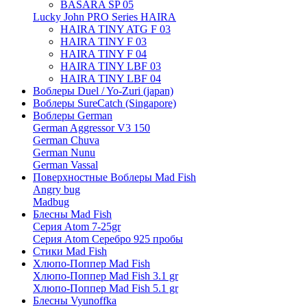
BASARA SP 05
Lucky John PRO Series HAIRA
HAIRA TINY ATG F 03
HAIRA TINY F 03
HAIRA TINY F 04
HAIRA TINY LBF 03
HAIRA TINY LBF 04
Воблеры Duel / Yo-Zuri (japan)
Воблеры SureCatch (Singapore)
Воблеры German
German Aggressor V3 150
German Chuva
German Nunu
German Vassal
Поверхностные Воблеры Mad Fish
Angry bug
Madbug
Блесны Mad Fish
Серия Atom 7-25gr
Серия Atom Серебро 925 пробы
Стики Mad Fish
Хлюпо-Поппер Mad Fish
Хлюпо-Поппер Mad Fish 3.1 gr
Хлюпо-Поппер Mad Fish 5.1 gr
Блесны Vyunoffka