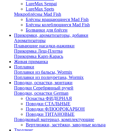
LureMax Senpai
LureMax Spets
Микроблёсны Mad Fish
Блёсны вращающиеся Mad Fish
Блёсны колеблющиеся Mad Fish
Болванки для блёсен
Прикормки, ароматизаторы, добавки
Ароматизаторы
Плавающие насадки-наживки
Прикормка Лещ-Плотва
Прикормка Карп-Карась
Живая приманка
Поплавки
Поплавки из бальсы, Wormix
Поплавки из полиуретана, Wormix
Поводки, оснастки, монтажи
Поводки Серебрянный ручей
Поводки, оснастки German
Оснастка ФИДЕРНАЯ
Поводки СТАЛЬНЫЕ
Поводки ФЛЮОРОКАРБОН
Поводки ТИТАНОВЫЕ
Поводковый материал, комплектующие
Вертлюжки, застёжки, заводные кольца
Троллинг