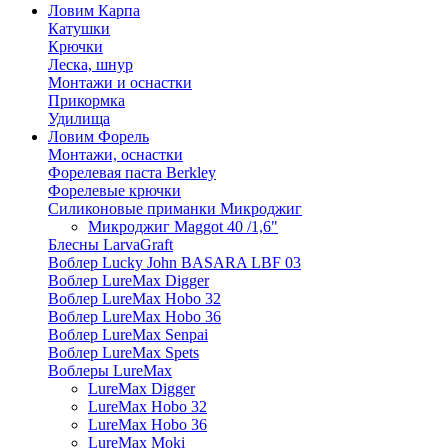
Ловим Карпа
Катушки
Крючки
Леска, шнур
Монтажи и оснастки
Прикормка
Удилища
Ловим Форель
Монтажи, оснастки
Форелевая паста Berkley
Форелевые крючки
Силиконовые приманки Микроджиг
Микроджиг Maggot 40 /1,6"
Блесны LarvaGraft
Воблер Lucky John BASARA LBF 03
Воблер LureMax Digger
Воблер LureMax Hobo 32
Воблер LureMax Hobo 36
Воблер LureMax Senpai
Воблер LureMax Spets
Воблеры LureMax
LureMax Digger
LureMax Hobo 32
LureMax Hobo 36
LureMax Moki