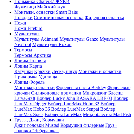
Приманка Chafer37 ЖУКИ
Жужелица
Майский жук
Монтажи, оснастки Smart Baits
Поводки
Спиннинговая оснастка
Фидерная оснастка
Ножи
Ножи Firebird
Мультитулы
Мультитулы Adimanti
Мультитулы Ganzo
Мультитулы
NexTool
Мультитулы Roxon
Термосы
Термосы Арктика
Ловим Головля
Ловим Карпа
Катушки
Крючки
Леска, шнур
Монтажи и оснастки
Прикормка
Удилища
Ловим Форель
Монтажи, оснастки
Форелевая паста Berkley
Форелевые
крючки
Силиконовые приманки Микроджиг
Блесны
LarvaGraft
Воблер Lucky John BASARA LBF 03
Воблер
LureMax Digger
Воблер LureMax Hobo 32
Воблер
LureMax Hobo 36
Воблер LureMax Senpai
Воблер
LureMax Spets
Воблеры LureMax
Микроблёсны Mad Fish
Грузы, Джиг, Кормушки
Джиг-головки Mustad
Кормушки фидерные
Груз -
головки "Чебурашка"