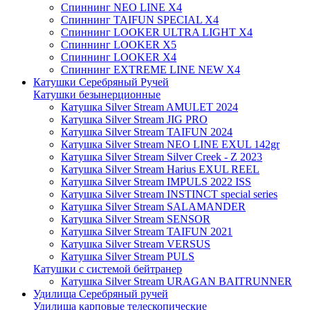
Спиннинг NEO LINE X4
Спиннинг TAIFUN SPECIAL X4
Спиннинг LOOKER ULTRA LIGHT X4
Спиннинг LOOKER X5
Спиннинг LOOKER X4
Спиннинг EXTREME LINE NEW X4
Катушки Серебряный Ручей
Катушки безынерционные
Катушка Silver Stream AMULET 2024
Катушка Silver Stream JIG PRO
Катушка Silver Stream TAIFUN 2024
Катушка Silver Stream NEO LINE EXUL 142gr
Катушка Silver Stream Silver Creek - Z 2023
Катушка Silver Stream Harius EXUL REEL
Катушка Silver Stream IMPULS 2022 ISS
Катушка Silver Stream INSTINCT special series
Катушка Silver Stream SALAMANDER
Катушка Silver Stream SENSOR
Катушка Silver Stream TAIFUN 2021
Катушка Silver Stream VERSUS
Катушка Silver Stream PULS
Катушки с системой бейтранер
Катушка Silver Stream URAGAN BAITRUNNER
Удилища Серебряный ручей
Удилища карповые телескопические