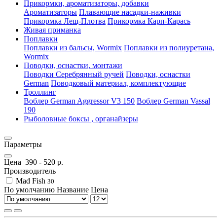
Прикормки, ароматизаторы, добавки
Ароматизаторы
Плавающие насадки-наживки
Прикормка Лещ-Плотва
Прикормка Карп-Карась
Живая приманка
Поплавки
Поплавки из бальсы, Wormix
Поплавки из полиуретана,
Wormix
Поводки, оснастки, монтажи
Поводки Серебрянный ручей
Поводки, оснастки
German
Поводковый материал, комплектующие
Троллинг
Воблер German Aggressor V3 150
Воблер German Vassal
190
Рыболовные боксы , органайзеры
Параметры
Цена
390
-
520
р.
Производитель
Mad Fish
30
По умолчанию
Название
Цена