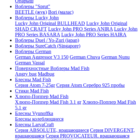
Опарыш
Воблеры "Sprut"
BEETLE (жук)
Bori (малас)
Воблеры Lucky John
Lucky John Original BULLHEAD
Lucky John Original
SHAD CRAFT
Lucky John PRO Series ANIRA
Lucky John
PRO Series BASARA
Lucky John PRO Series HAIRA
Воблеры Duel / Yo-Zuri (japan)
Воблеры SureCatch (Singapore)
Воблеры German
German Aggressor V3 150
German Chuva
German Nunu
German Vassal
Поверхностные Воблеры Mad Fish
Angry bug
Madbug
Блесны Mad Fish
Серия Atom 7-25gr
Серия Atom Серебро 925 пробы
Стики Mad Fish
Хлюпо-Поппер Mad Fish
Хлюпо-Поппер Mad Fish 3.1 gr
Хлюпо-Поппер Mad Fish
5.1 gr
Блесны Vyunoffka
Блесны колеблющиеся
Блесны LarvaCraft
Серия ABSOLUTE, вращающиеся
Серия DIVERGENT,
вращающаяся
Серия PROVOCATEUR. вращающаяся