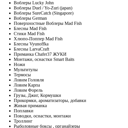
Воблеры Lucky John
Воблеры Duel / Yo-Zuri (japan)
Воблеры SureCatch (Singapore)
Воблеры German
Поверхностные Воблеры Mad Fish
Блесны Mad Fish
Стики Mad Fish
Хлюпо-Поппер Mad Fish
Блесны Vyunoffka
Блесны LarvaCraft
Приманка Chafer37 ЖУКИ
Монтажи, оснастки Smart Baits
Ножи
Мультитулы
Термосы
Ловим Головля
Ловим Карпа
Ловим Форель
Грузы, Джиг, Кормушки
Прикормки, ароматизаторы, добавки
Живая приманка
Поплавки
Поводки, оснастки, монтажи
Троллинг
Рыболовные боксы , органайзеры