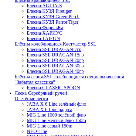
Блёсны вращающиеся SSL
Блесна AGLIA-S
Блесна КУЗЯ Firetiger
Блесна КУЗЯ Green Perch
Блесна КУЗЯ Parrot Tiger
Блесна ФорельКа
Блесна ХАРИУС
Блесна TAIFUN
Блёсны колеблющиеся Кастмастер SSL
Блесна SSL URAGAN 7гр
Блесна SSL URAGAN 15гр
Блесна SSL URAGAN 20гр
Блесна SSL URAGAN 30гр
Блесна SSL URAGAN 40гр
Блёсны серия SSL колеблющиеся специальная серия
"Забытая классика"
Блесна CLASSIC SPOON
Леска Серебряный ручей
Плетёные лески
JABA X 6 Line зелёный флю
JABA X 6 Line радуга
MIG Line 1000 зелёный флю
MIG Line жёлтый флю 150m
MIG Line серый 150m
NEO Line