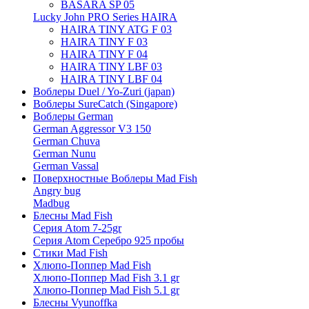
BASARA SP 05
Lucky John PRO Series HAIRA
HAIRA TINY ATG F 03
HAIRA TINY F 03
HAIRA TINY F 04
HAIRA TINY LBF 03
HAIRA TINY LBF 04
Воблеры Duel / Yo-Zuri (japan)
Воблеры SureCatch (Singapore)
Воблеры German
German Aggressor V3 150
German Chuva
German Nunu
German Vassal
Поверхностные Воблеры Mad Fish
Angry bug
Madbug
Блесны Mad Fish
Серия Atom 7-25gr
Серия Atom Серебро 925 пробы
Стики Mad Fish
Хлюпо-Поппер Mad Fish
Хлюпо-Поппер Mad Fish 3.1 gr
Хлюпо-Поппер Mad Fish 5.1 gr
Блесны Vyunoffka