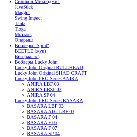
Силикон Микроджиг
JavaStick
Maggot
Swing Impact
Tanta
Tioga
Мотыль
Опарыш
Воблеры "Sprut"
BEETLE (жук)
Bori (малас)
Воблеры Lucky John
Lucky John Original BULLHEAD
Lucky John Original SHAD CRAFT
Lucky John PRO Series ANIRA
ANIRA LBF 03
ANIRA LBSP 03
ANIRA SP 04
Lucky John PRO Series BASARA
BASARA LBF 03
BASARA ATG LBF 03
BASARA F 04
BASARA F 05
BASARA F 07
BASARA SP 04