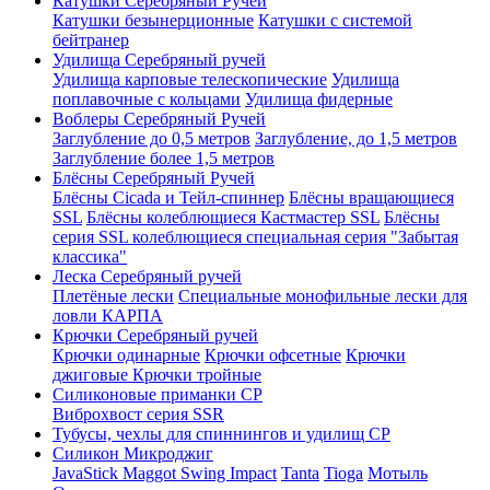
Катушки Серебряный Ручей
Катушки безынерционные
Катушки с системой
бейтранер
Удилища Серебряный ручей
Удилища карповые телескопические
Удилища
поплавочные с кольцами
Удилища фидерные
Воблеры Серебряный Ручей
Заглубление до 0,5 метров
Заглубление, до 1,5 метров
Заглубление более 1,5 метров
Блёсны Серебряный Ручей
Блёсны Cicada и Тейл-спиннер
Блёсны вращающиеся
SSL
Блёсны колеблющиеся Кастмастер SSL
Блёсны
серия SSL колеблющиеся специальная серия "Забытая
классика"
Леска Серебряный ручей
Плетёные лески
Специальные монофильные лески для
ловли КАРПА
Крючки Серебряный ручей
Крючки одинарные
Крючки офсетные
Крючки
джиговые
Крючки тройные
Силиконовые приманки СР
Виброхвост серия SSR
Тубусы, чехлы для спиннингов и удилищ СР
Силикон Микроджиг
JavaStick
Maggot
Swing Impact
Tanta
Tioga
Мотыль