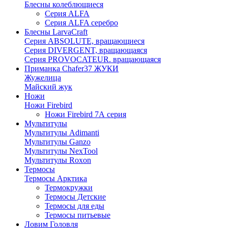
Блесны колеблющиеся
Серия ALFA
Серия ALFA серебро
Блесны LarvaCraft
Серия ABSOLUTE, вращающиеся
Серия DIVERGENT, вращающаяся
Серия PROVOCATEUR. вращающаяся
Приманка Chafer37 ЖУКИ
Жужелица
Майский жук
Ножи
Ножи Firebird
Ножи Firebird 7А серия
Мультитулы
Мультитулы Adimanti
Мультитулы Ganzo
Мультитулы NexTool
Мультитулы Roxon
Термосы
Термосы Арктика
Термокружки
Термосы Детские
Термосы для еды
Термосы питьевые
Ловим Головля