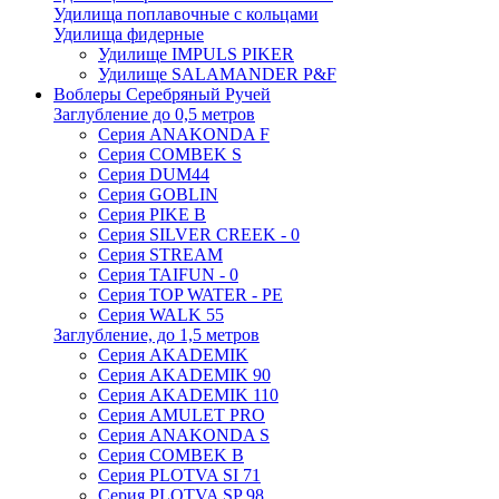
Удилища поплавочные с кольцами
Удилища фидерные
Удилище IMPULS PIKER
Удилище SALAMANDER P&F
Воблеры Серебряный Ручей
Заглубление до 0,5 метров
Серия ANAKONDA F
Серия COMBEK S
Серия DUM44
Серия GOBLIN
Серия PIKE B
Серия SILVER CREEK - 0
Серия STREAM
Серия TAIFUN - 0
Серия TOP WATER - PE
Серия WALK 55
Заглубление, до 1,5 метров
Серия AKADEMIK
Серия AKADEMIK 90
Серия AKADEMIK 110
Серия AMULET PRO
Серия ANAKONDA S
Серия COMBEK B
Серия PLOTVA SI 71
Серия PLOTVA SP 98