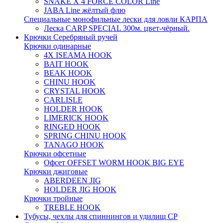
SNAKE X 4 FORCE COLOR Line
JABA Line жёлтый флю
Специальные монофильные лески для ловли КАРПА
Леска CARP SPECIAL 300м. цвет-чёрный.
Крючки Серебряный ручей
Крючки одинарные
4X ISEAMA HOOK
BAIT HOOK
BEAK HOOK
CHINU HOOK
CRYSTAL HOOK
CARLISLE
HOLDER HOOK
LIMERICK HOOK
RINGED HOOK
SPRING CHINU HOOK
TANAGO HOOK
Крючки офсетные
Офсет OFFSET WORM HOOK BIG EYE
Крючки джиговые
ABERDEEN JIG
HOLDER JIG HOOK
Крючки тройные
TREBLE HOOK
Тубусы, чехлы для спиннингов и удилищ СР