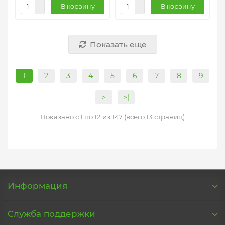
В корзину
В корзину
Показать еще
1
2
3
4
5
6
7
8
9
>
>|
Показано с 1 по 12 из 147 (всего 13 страниц)
Информация
Служба поддержки