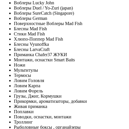
Воблеры Lucky John
Воблеры Duel / Yo-Zuri (japan)
Воблеры SureCatch (Singapore)
Воблеры German
Поверхностные Воблеры Mad Fish
Блесны Mad Fish
Стики Mad Fish
Хлюпо-Поппер Mad Fish
Блесны Vyunoffka
Блесны LarvaCraft
Приманка Chafer37 ЖУКИ
Монтажи, оснастки Smart Baits
Ножи
Мультитулы
Термосы
Ловим Головля
Ловим Карпа
Ловим Форель
Грузы, Джиг, Кормушки
Прикормки, ароматизаторы, добавки
Живая приманка
Поплавки
Поводки, оснастки, монтажи
Троллинг
Рыболовные боксы , органайзеры