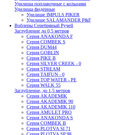
Удилища поплавочные с кольцами
Удилища фидерные
Удилище IMPULS PIKER
Удилище SALAMANDER P&F
Воблеры Серебряный Ручей
Заглубление до 0,5 метров
Серия ANAKONDA F
Серия COMBEK S
Серия DUM44
Серия GOBLIN
Серия PIKE B
Серия SILVER CREEK - 0
Серия STREAM
Серия TAIFUN - 0
Серия TOP WATER - PE
Серия WALK 55
Заглубление, до 1,5 метров
Серия AKADEMIK
Серия AKADEMIK 90
Серия AKADEMIK 110
Серия AMULET PRO
Серия ANAKONDA S
Серия COMBEK B
Серия PLOTVA SI 71
Серия PLOTVA SP 98