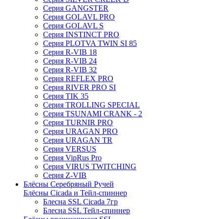
Серия GANGSTER
Серия GOLAVL PRO
Серия GOLAVL S
Серия INSTINCT PRO
Серия PLOTVA TWIN SI 85
Серия R-VIB 18
Серия R-VIB 24
Серия R-VIB 32
Серия REFLEX PRO
Серия RIVER PRO SI
Серия TIK 35
Серия TROLLING SPECIAL
Серия TSUNAMI CRANK - 2
Серия TURNIR PRO
Серия URAGAN PRO
Серия URAGAN TR
Серия VERSUS
Серия VipRus Pro
Серия VIRUS TWITCHING
Серия Z-VIB
Блёсны Серебряный Ручей
Блёсны Cicada и Тейл-спиннер
Блесна SSL Cicada 7гр
Блесна SSL Тейл-спиннер