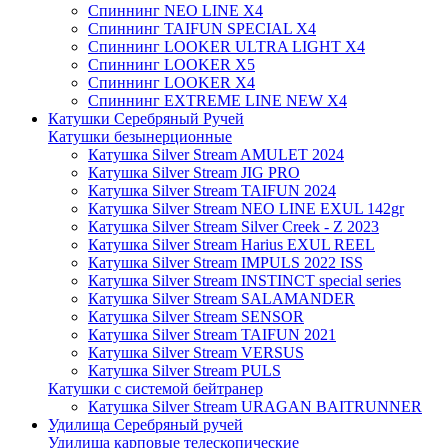
Спиннинг NEO LINE X4
Спиннинг TAIFUN SPECIAL X4
Спиннинг LOOKER ULTRA LIGHT X4
Спиннинг LOOKER X5
Спиннинг LOOKER X4
Спиннинг EXTREME LINE NEW X4
Катушки Серебряный Ручей
Катушки безынерционные
Катушка Silver Stream AMULET 2024
Катушка Silver Stream JIG PRO
Катушка Silver Stream TAIFUN 2024
Катушка Silver Stream NEO LINE EXUL 142gr
Катушка Silver Stream Silver Creek - Z 2023
Катушка Silver Stream Harius EXUL REEL
Катушка Silver Stream IMPULS 2022 ISS
Катушка Silver Stream INSTINCT special series
Катушка Silver Stream SALAMANDER
Катушка Silver Stream SENSOR
Катушка Silver Stream TAIFUN 2021
Катушка Silver Stream VERSUS
Катушка Silver Stream PULS
Катушки с системой бейтранер
Катушка Silver Stream URAGAN BAITRUNNER
Удилища Серебряный ручей
Удилища карповые телескопические