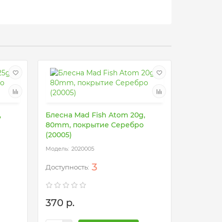
,
Блесна Mad Fish Atom 20g,
Блесна M
80mm, покрытие Серебро
80mm, п
(20005)
(17005)
2020005
20
3
370 р.
370 р.