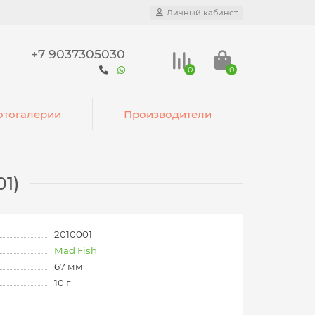
Личный кабинет
+7 9037305030
0
0
тогалерии
Производители
1)
2010001
Mad Fish
67 мм
10 г