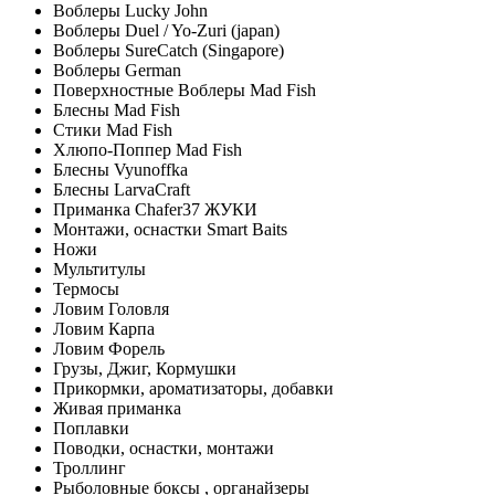
Воблеры Lucky John
Воблеры Duel / Yo-Zuri (japan)
Воблеры SureCatch (Singapore)
Воблеры German
Поверхностные Воблеры Mad Fish
Блесны Mad Fish
Стики Mad Fish
Хлюпо-Поппер Mad Fish
Блесны Vyunoffka
Блесны LarvaCraft
Приманка Chafer37 ЖУКИ
Монтажи, оснастки Smart Baits
Ножи
Мультитулы
Термосы
Ловим Головля
Ловим Карпа
Ловим Форель
Грузы, Джиг, Кормушки
Прикормки, ароматизаторы, добавки
Живая приманка
Поплавки
Поводки, оснастки, монтажи
Троллинг
Рыболовные боксы , органайзеры