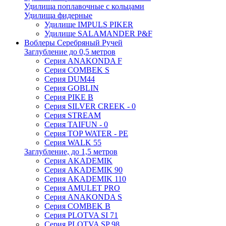
Удилища поплавочные с кольцами
Удилища фидерные
Удилище IMPULS PIKER
Удилище SALAMANDER P&F
Воблеры Серебряный Ручей
Заглубление до 0,5 метров
Серия ANAKONDA F
Серия COMBEK S
Серия DUM44
Серия GOBLIN
Серия PIKE B
Серия SILVER CREEK - 0
Серия STREAM
Серия TAIFUN - 0
Серия TOP WATER - PE
Серия WALK 55
Заглубление, до 1,5 метров
Серия AKADEMIK
Серия AKADEMIK 90
Серия AKADEMIK 110
Серия AMULET PRO
Серия ANAKONDA S
Серия COMBEK B
Серия PLOTVA SI 71
Серия PLOTVA SP 98