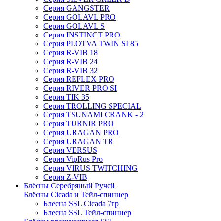
Серия GANGSTER
Серия GOLAVL PRO
Серия GOLAVL S
Серия INSTINCT PRO
Серия PLOTVA TWIN SI 85
Серия R-VIB 18
Серия R-VIB 24
Серия R-VIB 32
Серия REFLEX PRO
Серия RIVER PRO SI
Серия TIK 35
Серия TROLLING SPECIAL
Серия TSUNAMI CRANK - 2
Серия TURNIR PRO
Серия URAGAN PRO
Серия URAGAN TR
Серия VERSUS
Серия VipRus Pro
Серия VIRUS TWITCHING
Серия Z-VIB
Блёсны Серебряный Ручей
Блёсны Cicada и Тейл-спиннер
Блесна SSL Cicada 7гр
Блесна SSL Тейл-спиннер