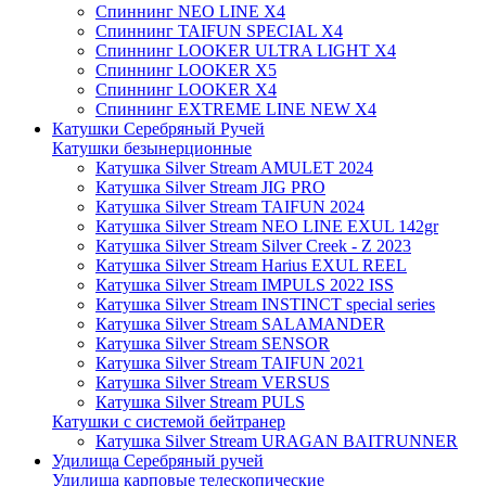
Спиннинг NEO LINE X4
Спиннинг TAIFUN SPECIAL X4
Спиннинг LOOKER ULTRA LIGHT X4
Спиннинг LOOKER X5
Спиннинг LOOKER X4
Спиннинг EXTREME LINE NEW X4
Катушки Серебряный Ручей
Катушки безынерционные
Катушка Silver Stream AMULET 2024
Катушка Silver Stream JIG PRO
Катушка Silver Stream TAIFUN 2024
Катушка Silver Stream NEO LINE EXUL 142gr
Катушка Silver Stream Silver Creek - Z 2023
Катушка Silver Stream Harius EXUL REEL
Катушка Silver Stream IMPULS 2022 ISS
Катушка Silver Stream INSTINCT special series
Катушка Silver Stream SALAMANDER
Катушка Silver Stream SENSOR
Катушка Silver Stream TAIFUN 2021
Катушка Silver Stream VERSUS
Катушка Silver Stream PULS
Катушки с системой бейтранер
Катушка Silver Stream URAGAN BAITRUNNER
Удилища Серебряный ручей
Удилища карповые телескопические