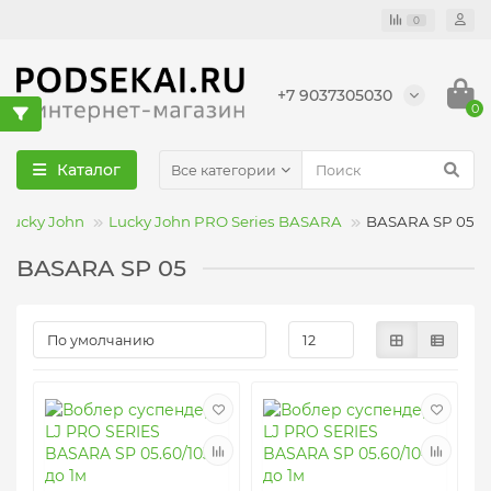
0
+7 9037305030
0
Каталог
Все категории
Lucky John
Lucky John PRO Series BASARA
BASARA SP 05
BASARA SP 05