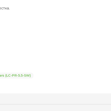
стка.
rs (LC-PR-5.5-SW)