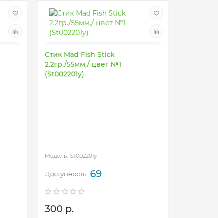
Стик Mad Fish Stick
2.2гр./55мм,/ цвет №1
(St002201y)
Стик Mad
2.2гр./5
(St00220
St002201y
St
69
300 р.
300 р.