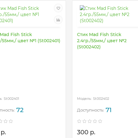
Mad Fish Stick
Стик Mad Fish Stick
./55мм,/ цвет №1 (St002401)
2.4гр./55мм,/ цвет №2
(St002402)
St002401
St002402
72
71
р.
300 р.