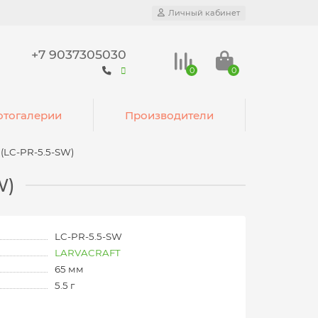
Личный кабинет
+7 9037305030
0
0
тогалерии
Производители
(LC-PR-5.5-SW)
W)
LC-PR-5.5-SW
LARVACRAFT
65 мм
5.5 г