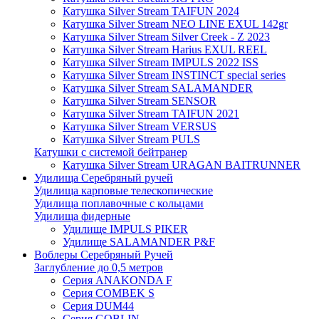
Катушка Silver Stream TAIFUN 2024
Катушка Silver Stream NEO LINE EXUL 142gr
Катушка Silver Stream Silver Creek - Z 2023
Катушка Silver Stream Harius EXUL REEL
Катушка Silver Stream IMPULS 2022 ISS
Катушка Silver Stream INSTINCT special series
Катушка Silver Stream SALAMANDER
Катушка Silver Stream SENSOR
Катушка Silver Stream TAIFUN 2021
Катушка Silver Stream VERSUS
Катушка Silver Stream PULS
Катушки с системой бейтранер
Катушка Silver Stream URAGAN BAITRUNNER
Удилища Серебряный ручей
Удилища карповые телескопические
Удилища поплавочные с кольцами
Удилища фидерные
Удилище IMPULS PIKER
Удилище SALAMANDER P&F
Воблеры Серебряный Ручей
Заглубление до 0,5 метров
Серия ANAKONDA F
Серия COMBEK S
Серия DUM44
Серия GOBLIN