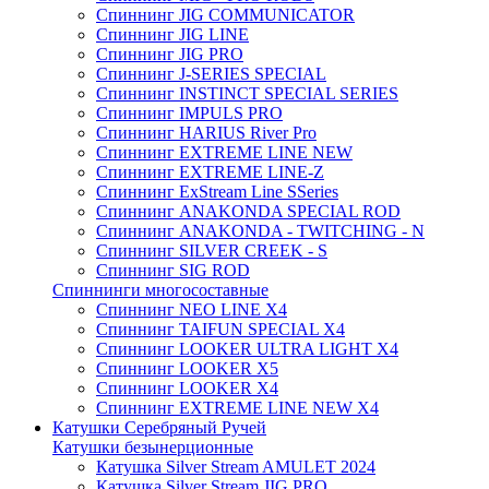
Спиннинг JIG COMMUNICATOR
Спиннинг JIG LINE
Спиннинг JIG PRO
Спиннинг J-SERIES SPECIAL
Спиннинг INSTINCT SPECIAL SERIES
Спиннинг IMPULS PRO
Спиннинг HARIUS River Pro
Спиннинг EXTREME LINE NEW
Спиннинг EXTREME LINE-Z
Спиннинг ExStream Line SSeries
Спиннинг ANAKONDA SPECIAL ROD
Спиннинг ANAKONDA - TWITCHING - N
Спиннинг SILVER CREEK - S
Спиннинг SIG ROD
Спиннинги многосоставные
Спиннинг NEO LINE X4
Спиннинг TAIFUN SPECIAL X4
Спиннинг LOOKER ULTRA LIGHT X4
Спиннинг LOOKER X5
Спиннинг LOOKER X4
Спиннинг EXTREME LINE NEW X4
Катушки Серебряный Ручей
Катушки безынерционные
Катушка Silver Stream AMULET 2024
Катушка Silver Stream JIG PRO