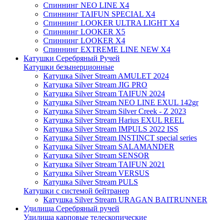
Спиннинг NEO LINE X4
Спиннинг TAIFUN SPECIAL X4
Спиннинг LOOKER ULTRA LIGHT X4
Спиннинг LOOKER X5
Спиннинг LOOKER X4
Спиннинг EXTREME LINE NEW X4
Катушки Серебряный Ручей
Катушки безынерционные
Катушка Silver Stream AMULET 2024
Катушка Silver Stream JIG PRO
Катушка Silver Stream TAIFUN 2024
Катушка Silver Stream NEO LINE EXUL 142gr
Катушка Silver Stream Silver Creek - Z 2023
Катушка Silver Stream Harius EXUL REEL
Катушка Silver Stream IMPULS 2022 ISS
Катушка Silver Stream INSTINCT special series
Катушка Silver Stream SALAMANDER
Катушка Silver Stream SENSOR
Катушка Silver Stream TAIFUN 2021
Катушка Silver Stream VERSUS
Катушка Silver Stream PULS
Катушки с системой бейтранер
Катушка Silver Stream URAGAN BAITRUNNER
Удилища Серебряный ручей
Удилища карповые телескопические