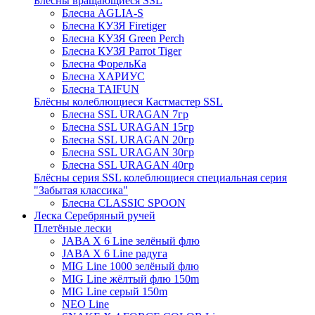
Блёсны вращающиеся SSL
Блесна AGLIA-S
Блесна КУЗЯ Firetiger
Блесна КУЗЯ Green Perch
Блесна КУЗЯ Parrot Tiger
Блесна ФорельКа
Блесна ХАРИУС
Блесна TAIFUN
Блёсны колеблющиеся Кастмастер SSL
Блесна SSL URAGAN 7гр
Блесна SSL URAGAN 15гр
Блесна SSL URAGAN 20гр
Блесна SSL URAGAN 30гр
Блесна SSL URAGAN 40гр
Блёсны серия SSL колеблющиеся специальная серия
"Забытая классика"
Блесна CLASSIC SPOON
Леска Серебряный ручей
Плетёные лески
JABA X 6 Line зелёный флю
JABA X 6 Line радуга
MIG Line 1000 зелёный флю
MIG Line жёлтый флю 150m
MIG Line серый 150m
NEO Line