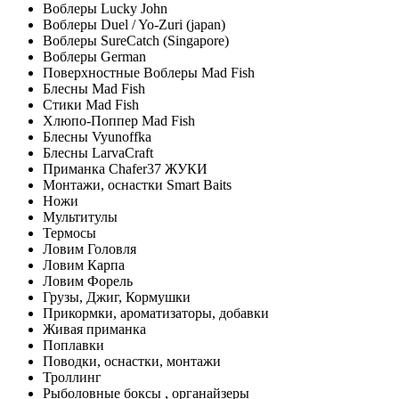
Воблеры Lucky John
Воблеры Duel / Yo-Zuri (japan)
Воблеры SureCatch (Singapore)
Воблеры German
Поверхностные Воблеры Mad Fish
Блесны Mad Fish
Стики Mad Fish
Хлюпо-Поппер Mad Fish
Блесны Vyunoffka
Блесны LarvaCraft
Приманка Chafer37 ЖУКИ
Монтажи, оснастки Smart Baits
Ножи
Мультитулы
Термосы
Ловим Головля
Ловим Карпа
Ловим Форель
Грузы, Джиг, Кормушки
Прикормки, ароматизаторы, добавки
Живая приманка
Поплавки
Поводки, оснастки, монтажи
Троллинг
Рыболовные боксы , органайзеры