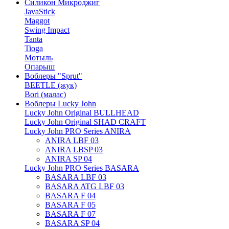
Силикон Микроджиг
JavaStick
Maggot
Swing Impact
Tanta
Tioga
Мотыль
Опарыш
Воблеры "Sprut"
BEETLE (жук)
Bori (малас)
Воблеры Lucky John
Lucky John Original BULLHEAD
Lucky John Original SHAD CRAFT
Lucky John PRO Series ANIRA
ANIRA LBF 03
ANIRA LBSP 03
ANIRA SP 04
Lucky John PRO Series BASARA
BASARA LBF 03
BASARA ATG LBF 03
BASARA F 04
BASARA F 05
BASARA F 07
BASARA SP 04