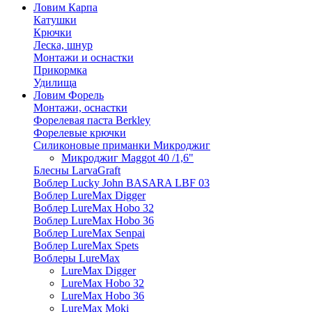
Ловим Карпа
Катушки
Крючки
Леска, шнур
Монтажи и оснастки
Прикормка
Удилища
Ловим Форель
Монтажи, оснастки
Форелевая паста Berkley
Форелевые крючки
Силиконовые приманки Микроджиг
Микроджиг Maggot 40 /1,6"
Блесны LarvaGraft
Воблер Lucky John BASARA LBF 03
Воблер LureMax Digger
Воблер LureMax Hobo 32
Воблер LureMax Hobo 36
Воблер LureMax Senpai
Воблер LureMax Spets
Воблеры LureMax
LureMax Digger
LureMax Hobo 32
LureMax Hobo 36
LureMax Moki