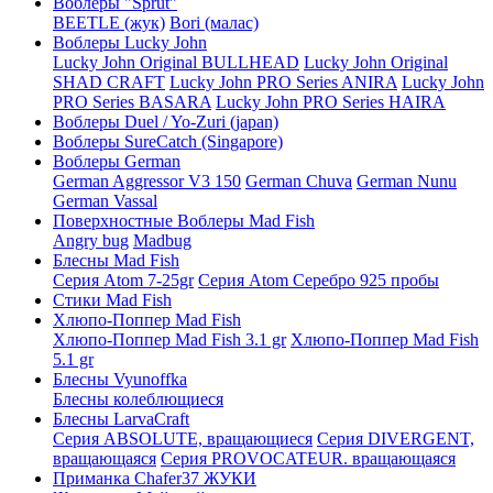
Воблеры "Sprut"
BEETLE (жук)
Bori (малас)
Воблеры Lucky John
Lucky John Original BULLHEAD
Lucky John Original
SHAD CRAFT
Lucky John PRO Series ANIRA
Lucky John
PRO Series BASARA
Lucky John PRO Series HAIRA
Воблеры Duel / Yo-Zuri (japan)
Воблеры SureCatch (Singapore)
Воблеры German
German Aggressor V3 150
German Chuva
German Nunu
German Vassal
Поверхностные Воблеры Mad Fish
Angry bug
Madbug
Блесны Mad Fish
Серия Atom 7-25gr
Серия Atom Серебро 925 пробы
Стики Mad Fish
Хлюпо-Поппер Mad Fish
Хлюпо-Поппер Mad Fish 3.1 gr
Хлюпо-Поппер Mad Fish
5.1 gr
Блесны Vyunoffka
Блесны колеблющиеся
Блесны LarvaCraft
Серия ABSOLUTE, вращающиеся
Серия DIVERGENT,
вращающаяся
Серия PROVOCATEUR. вращающаяся
Приманка Chafer37 ЖУКИ