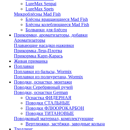
LureMax Senpai
LureMax Spets
Микроблёсны Mad Fish
Блёсны вращающиеся Mad Fish
Блёсны колеблющиеся Mad Fish
Болванки для блёсен
Прикормки, ароматизаторы, добавки
Ароматизаторы
Плавающие насадки-наживки
Прикормка Лещ-Плотва
Прикормка Карп-Карась
Живая приманка
Поплавки
Поплавки из бальсы, Wormix
Поплавки из полиуретана, Wormix
Поводки, оснастки, монтажи
Поводки Серебрянный ручей
Поводки, оснастки German
Оснастка ФИДЕРНАЯ
Поводки СТАЛЬНЫЕ
Поводки ФЛЮОРОКАРБОН
Поводки ТИТАНОВЫЕ
Поводковый материал, комплектующие
Вертлюжки, застёжки, заводные кольца
Троллинг