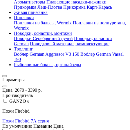
Ароматизаторы
Плавающие насадки-наживки
Прикормка Лещ-Плотва
Прикормка Карп-Карась
Живая приманка
Поплавки
Поплавки из бальсы, Wormix
Поплавки из полиуретана,
Wormix
Поводки, оснастки, монтажи
Поводки Серебрянный ручей
Поводки, оснастки
German
Поводковый материал, комплектующие
Троллинг
Воблер German Aggressor V3 150
Воблер German Vassal
190
Рыболовные боксы , органайзеры
Параметры
Цена
2070
-
3390
р.
Производитель
GANZO
6
Ножи Firebird
Ножи Firebird 7А серия
По умолчанию
Название
Цена