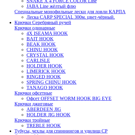
SNAKE X 4 FORCE COLOR Line
JABA Line жёлтый флю
Специальные монофильные лески для ловли КАРПА
Леска CARP SPECIAL 300м. цвет-чёрный.
Крючки Серебряный ручей
Крючки одинарные
4X ISEAMA HOOK
BAIT HOOK
BEAK HOOK
CHINU HOOK
CRYSTAL HOOK
CARLISLE
HOLDER HOOK
LIMERICK HOOK
RINGED HOOK
SPRING CHINU HOOK
TANAGO HOOK
Крючки офсетные
Офсет OFFSET WORM HOOK BIG EYE
Крючки джиговые
ABERDEEN JIG
HOLDER JIG HOOK
Крючки тройные
TREBLE HOOK
Тубусы, чехлы для спиннингов и удилищ СР