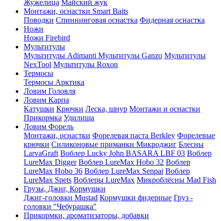
Жужелица
Майский жук
Монтажи, оснастки Smart Baits
Поводки
Спиннинговая оснастка
Фидерная оснастка
Ножи
Ножи Firebird
Мультитулы
Мультитулы Adimanti
Мультитулы Ganzo
Мультитулы
NexTool
Мультитулы Roxon
Термосы
Термосы Арктика
Ловим Головля
Ловим Карпа
Катушки
Крючки
Леска, шнур
Монтажи и оснастки
Прикормка
Удилища
Ловим Форель
Монтажи, оснастки
Форелевая паста Berkley
Форелевые
крючки
Силиконовые приманки Микроджиг
Блесны
LarvaGraft
Воблер Lucky John BASARA LBF 03
Воблер
LureMax Digger
Воблер LureMax Hobo 32
Воблер
LureMax Hobo 36
Воблер LureMax Senpai
Воблер
LureMax Spets
Воблеры LureMax
Микроблёсны Mad Fish
Грузы, Джиг, Кормушки
Джиг-головки Mustad
Кормушки фидерные
Груз -
головки "Чебурашка"
Прикормки, ароматизаторы, добавки