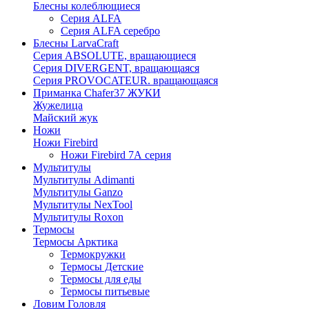
Блесны колеблющиеся
Серия ALFA
Серия ALFA серебро
Блесны LarvaCraft
Серия ABSOLUTE, вращающиеся
Серия DIVERGENT, вращающаяся
Серия PROVOCATEUR. вращающаяся
Приманка Chafer37 ЖУКИ
Жужелица
Майский жук
Ножи
Ножи Firebird
Ножи Firebird 7А серия
Мультитулы
Мультитулы Adimanti
Мультитулы Ganzo
Мультитулы NexTool
Мультитулы Roxon
Термосы
Термосы Арктика
Термокружки
Термосы Детские
Термосы для еды
Термосы питьевые
Ловим Головля