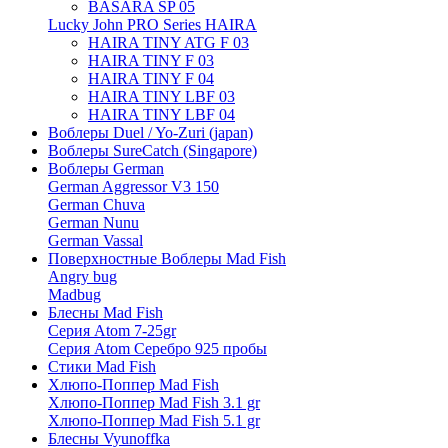
BASARA SP 05
Lucky John PRO Series HAIRA
HAIRA TINY ATG F 03
HAIRA TINY F 03
HAIRA TINY F 04
HAIRA TINY LBF 03
HAIRA TINY LBF 04
Воблеры Duel / Yo-Zuri (japan)
Воблеры SureCatch (Singapore)
Воблеры German
German Aggressor V3 150
German Chuva
German Nunu
German Vassal
Поверхностные Воблеры Mad Fish
Angry bug
Madbug
Блесны Mad Fish
Серия Atom 7-25gr
Серия Atom Серебро 925 пробы
Стики Mad Fish
Хлюпо-Поппер Mad Fish
Хлюпо-Поппер Mad Fish 3.1 gr
Хлюпо-Поппер Mad Fish 5.1 gr
Блесны Vyunoffka