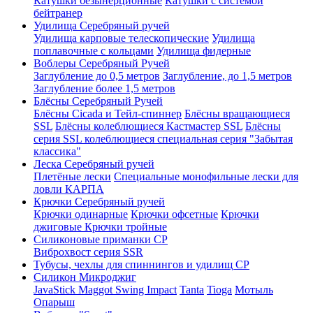
Катушки безынерционные
Катушки с системой
бейтранер
Удилища Серебряный ручей
Удилища карповые телескопические
Удилища
поплавочные с кольцами
Удилища фидерные
Воблеры Серебряный Ручей
Заглубление до 0,5 метров
Заглубление, до 1,5 метров
Заглубление более 1,5 метров
Блёсны Серебряный Ручей
Блёсны Cicada и Тейл-спиннер
Блёсны вращающиеся
SSL
Блёсны колеблющиеся Кастмастер SSL
Блёсны
серия SSL колеблющиеся специальная серия "Забытая
классика"
Леска Серебряный ручей
Плетёные лески
Специальные монофильные лески для
ловли КАРПА
Крючки Серебряный ручей
Крючки одинарные
Крючки офсетные
Крючки
джиговые
Крючки тройные
Силиконовые приманки СР
Виброхвост серия SSR
Тубусы, чехлы для спиннингов и удилищ СР
Силикон Микроджиг
JavaStick
Maggot
Swing Impact
Tanta
Tioga
Мотыль
Опарыш