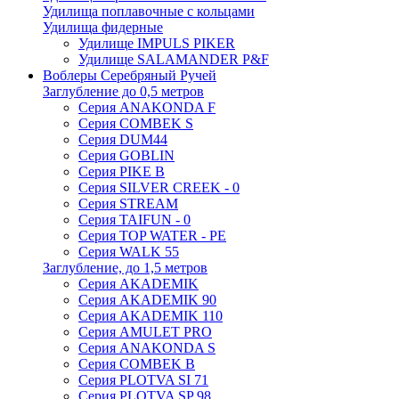
Удилища поплавочные с кольцами
Удилища фидерные
Удилище IMPULS PIKER
Удилище SALAMANDER P&F
Воблеры Серебряный Ручей
Заглубление до 0,5 метров
Серия ANAKONDA F
Серия COMBEK S
Серия DUM44
Серия GOBLIN
Серия PIKE B
Серия SILVER CREEK - 0
Серия STREAM
Серия TAIFUN - 0
Серия TOP WATER - PE
Серия WALK 55
Заглубление, до 1,5 метров
Серия AKADEMIK
Серия AKADEMIK 90
Серия AKADEMIK 110
Серия AMULET PRO
Серия ANAKONDA S
Серия COMBEK B
Серия PLOTVA SI 71
Серия PLOTVA SP 98