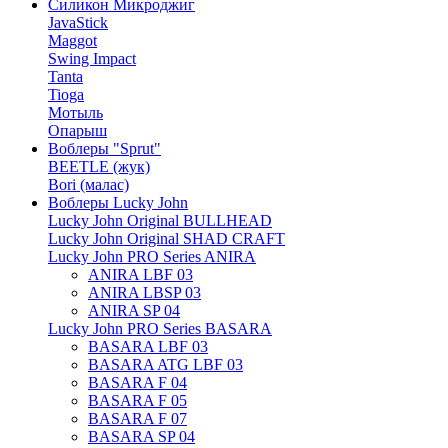
Силикон Микроджиг
JavaStick
Maggot
Swing Impact
Tanta
Tioga
Мотыль
Опарыш
Воблеры "Sprut"
BEETLE (жук)
Bori (малас)
Воблеры Lucky John
Lucky John Original BULLHEAD
Lucky John Original SHAD CRAFT
Lucky John PRO Series ANIRA
ANIRA LBF 03
ANIRA LBSP 03
ANIRA SP 04
Lucky John PRO Series BASARA
BASARA LBF 03
BASARA ATG LBF 03
BASARA F 04
BASARA F 05
BASARA F 07
BASARA SP 04