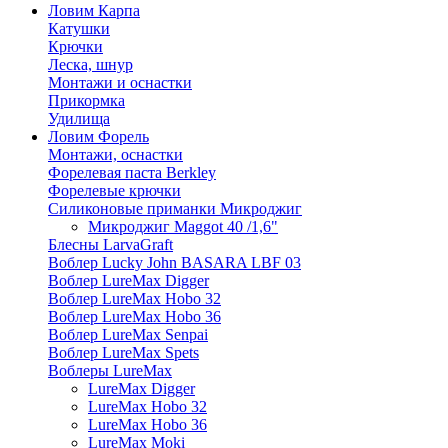
Ловим Карпа
Катушки
Крючки
Леска, шнур
Монтажи и оснастки
Прикормка
Удилища
Ловим Форель
Монтажи, оснастки
Форелевая паста Berkley
Форелевые крючки
Силиконовые приманки Микроджиг
Микроджиг Maggot 40 /1,6"
Блесны LarvaGraft
Воблер Lucky John BASARA LBF 03
Воблер LureMax Digger
Воблер LureMax Hobo 32
Воблер LureMax Hobo 36
Воблер LureMax Senpai
Воблер LureMax Spets
Воблеры LureMax
LureMax Digger
LureMax Hobo 32
LureMax Hobo 36
LureMax Moki