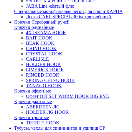
SNAKE X 4 FORCE COLOR Line
JABA Line жёлтый флю
Специальные монофильные лески для ловли КАРПА
Леска CARP SPECIAL 300м. цвет-чёрный.
Крючки Серебряный ручей
Крючки одинарные
4X ISEAMA HOOK
BAIT HOOK
BEAK HOOK
CHINU HOOK
CRYSTAL HOOK
CARLISLE
HOLDER HOOK
LIMERICK HOOK
RINGED HOOK
SPRING CHINU HOOK
TANAGO HOOK
Крючки офсетные
Офсет OFFSET WORM HOOK BIG EYE
Крючки джиговые
ABERDEEN JIG
HOLDER JIG HOOK
Крючки тройные
TREBLE HOOK
Тубусы, чехлы для спиннингов и удилищ СР