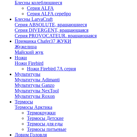
Блесны колеблющиеся
Серия ALFA
Серия ALFA серебро
Блесны LarvaCraft
Серия ABSOLUTE, вращающиеся
Серия DIVERGENT, вращающаяся
Серия PROVOCATEUR. вращающаяся
Приманка Chafer37 ЖУКИ
Жужелица
Майский жук
Ножи
Ножи Firebird
Ножи Firebird 7А серия
Мультитулы
Мультитулы Adimanti
Мультитулы Ganzo
Мультитулы NexTool
Мультитулы Roxon
Термосы
Термосы Арктика
Термокружки
Термосы Детские
Термосы для еды
Термосы питьевые
Ловим Головля