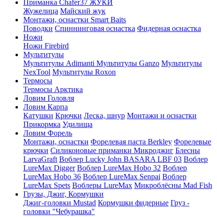
Приманка Chafer37 ЖУКИ
Жужелица
Майский жук
Монтажи, оснастки Smart Baits
Поводки
Спиннинговая оснастка
Фидерная оснастка
Ножи
Ножи Firebird
Мультитулы
Мультитулы Adimanti
Мультитулы Ganzo
Мультитулы
NexTool
Мультитулы Roxon
Термосы
Термосы Арктика
Ловим Головля
Ловим Карпа
Катушки
Крючки
Леска, шнур
Монтажи и оснастки
Прикормка
Удилища
Ловим Форель
Монтажи, оснастки
Форелевая паста Berkley
Форелевые
крючки
Силиконовые приманки Микроджиг
Блесны
LarvaGraft
Воблер Lucky John BASARA LBF 03
Воблер
LureMax Digger
Воблер LureMax Hobo 32
Воблер
LureMax Hobo 36
Воблер LureMax Senpai
Воблер
LureMax Spets
Воблеры LureMax
Микроблёсны Mad Fish
Грузы, Джиг, Кормушки
Джиг-головки Mustad
Кормушки фидерные
Груз -
головки "Чебурашка"