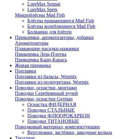
LureMax Senpai
LureMax Spets
Микроблёсны Mad Fish
Блёсны вращающиеся Mad Fish
Блёсны колеблющиеся Mad Fish
Болванки для блёсен
Прикормки, ароматизаторы, добавки
Ароматизаторы
Плавающие насадки-наживки
Прикормка Лещ-Плотва
Прикормка Карп-Карась
Живая приманка
Поплавки
Поплавки из бальсы, Wormix
Поплавки из полиуретана, Wormix
Поводки, оснастки, монтажи
Поводки Серебрянный ручей
Поводки, оснастки German
Оснастка ФИДЕРНАЯ
Поводки СТАЛЬНЫЕ
Поводки ФЛЮОРОКАРБОН
Поводки ТИТАНОВЫЕ
Поводковый материал, комплектующие
Вертлюжки, застёжки, заводные кольца
Троллинг