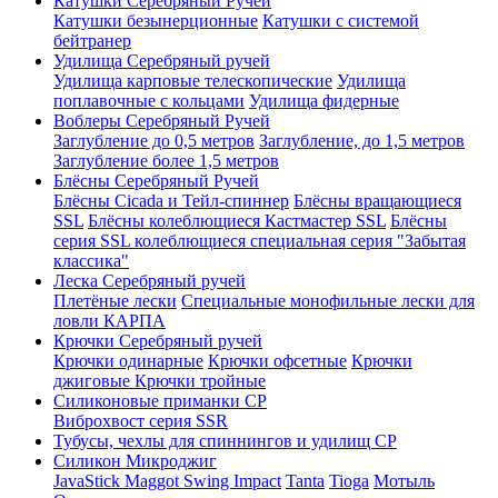
Катушки Серебряный Ручей
Катушки безынерционные
Катушки с системой
бейтранер
Удилища Серебряный ручей
Удилища карповые телескопические
Удилища
поплавочные с кольцами
Удилища фидерные
Воблеры Серебряный Ручей
Заглубление до 0,5 метров
Заглубление, до 1,5 метров
Заглубление более 1,5 метров
Блёсны Серебряный Ручей
Блёсны Cicada и Тейл-спиннер
Блёсны вращающиеся
SSL
Блёсны колеблющиеся Кастмастер SSL
Блёсны
серия SSL колеблющиеся специальная серия "Забытая
классика"
Леска Серебряный ручей
Плетёные лески
Специальные монофильные лески для
ловли КАРПА
Крючки Серебряный ручей
Крючки одинарные
Крючки офсетные
Крючки
джиговые
Крючки тройные
Силиконовые приманки СР
Виброхвост серия SSR
Тубусы, чехлы для спиннингов и удилищ СР
Силикон Микроджиг
JavaStick
Maggot
Swing Impact
Tanta
Tioga
Мотыль