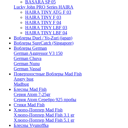
BASARA SP 05
Lucky John PRO Series HAIRA
HAIRA TINY ATG F 03
HAIRA TINY F 03
HAIRA TINY F 04
HAIRA TINY LBF 03
HAIRA TINY LBF 04
Воблеры Duel / Yo-Zuri (japan)
Воблеры SureCatch (Singapore)
Воблеры German
German Aggressor V3 150
German Chuva
German Nunu
German Vassal
Поверхностные Воблеры Mad Fish
Angry bug
Madbug
Блесны Mad Fish
Серия Atom 7-25gr
Серия Atom Серебро 925 пробы
Стики Mad Fish
Хлюпо-Поппер Mad Fish
Хлюпо-Поппер Mad Fish 3.1 gr
Хлюпо-Поппер Mad Fish 5.1 gr
Блесны Vyunoffka