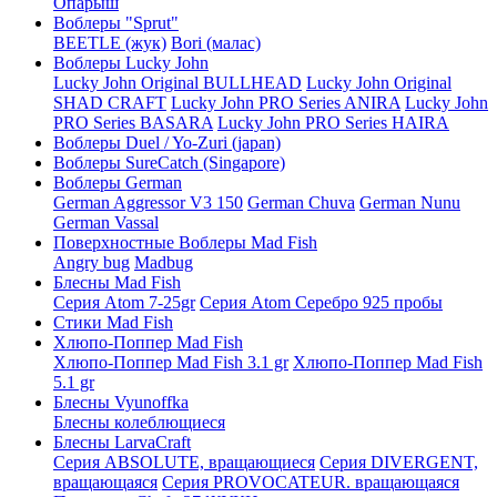
Опарыш
Воблеры "Sprut"
BEETLE (жук)
Bori (малас)
Воблеры Lucky John
Lucky John Original BULLHEAD
Lucky John Original
SHAD CRAFT
Lucky John PRO Series ANIRA
Lucky John
PRO Series BASARA
Lucky John PRO Series HAIRA
Воблеры Duel / Yo-Zuri (japan)
Воблеры SureCatch (Singapore)
Воблеры German
German Aggressor V3 150
German Chuva
German Nunu
German Vassal
Поверхностные Воблеры Mad Fish
Angry bug
Madbug
Блесны Mad Fish
Серия Atom 7-25gr
Серия Atom Серебро 925 пробы
Стики Mad Fish
Хлюпо-Поппер Mad Fish
Хлюпо-Поппер Mad Fish 3.1 gr
Хлюпо-Поппер Mad Fish
5.1 gr
Блесны Vyunoffka
Блесны колеблющиеся
Блесны LarvaCraft
Серия ABSOLUTE, вращающиеся
Серия DIVERGENT,
вращающаяся
Серия PROVOCATEUR. вращающаяся