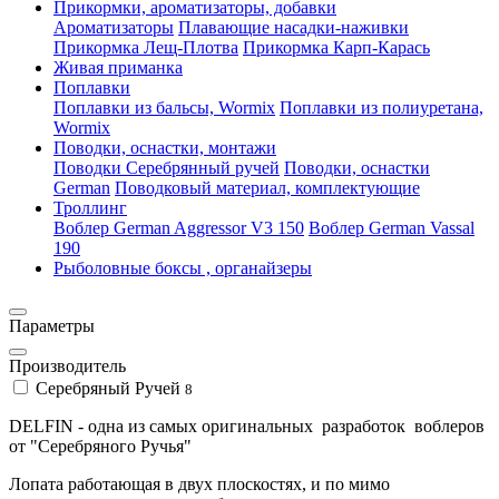
Прикормки, ароматизаторы, добавки
Ароматизаторы
Плавающие насадки-наживки
Прикормка Лещ-Плотва
Прикормка Карп-Карась
Живая приманка
Поплавки
Поплавки из бальсы, Wormix
Поплавки из полиуретана,
Wormix
Поводки, оснастки, монтажи
Поводки Серебрянный ручей
Поводки, оснастки
German
Поводковый материал, комплектующие
Троллинг
Воблер German Aggressor V3 150
Воблер German Vassal
190
Рыболовные боксы , органайзеры
Параметры
Производитель
Серебряный Ручей
8
DELFIN - одна из самых оригинальных разработок воблеров
от "Серебряного Ручья"
Лопата работающая в двух плоскостях, и по мимо