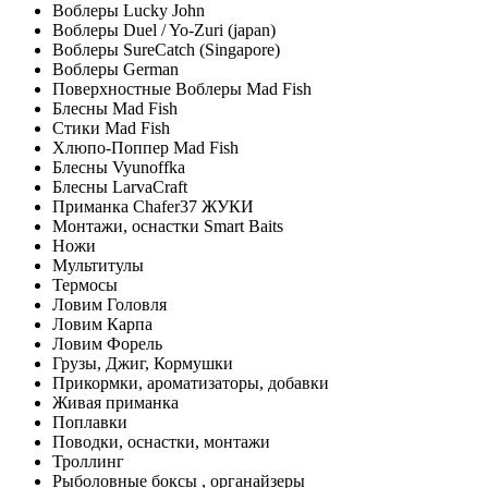
Воблеры Lucky John
Воблеры Duel / Yo-Zuri (japan)
Воблеры SureCatch (Singapore)
Воблеры German
Поверхностные Воблеры Mad Fish
Блесны Mad Fish
Стики Mad Fish
Хлюпо-Поппер Mad Fish
Блесны Vyunoffka
Блесны LarvaCraft
Приманка Chafer37 ЖУКИ
Монтажи, оснастки Smart Baits
Ножи
Мультитулы
Термосы
Ловим Головля
Ловим Карпа
Ловим Форель
Грузы, Джиг, Кормушки
Прикормки, ароматизаторы, добавки
Живая приманка
Поплавки
Поводки, оснастки, монтажи
Троллинг
Рыболовные боксы , органайзеры