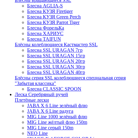
Блёсны вращающиеся SSL
Блесна AGLIA-S
Блесна КУЗЯ Firetiger
Блесна КУЗЯ Green Perch
Блесна КУЗЯ Parrot Tiger
Блесна ФорельКа
Блесна ХАРИУС
Блесна TAIFUN
Блёсны колеблющиеся Кастмастер SSL
Блесна SSL URAGAN 7гр
Блесна SSL URAGAN 15гр
Блесна SSL URAGAN 20гр
Блесна SSL URAGAN 30гр
Блесна SSL URAGAN 40гр
Блёсны серия SSL колеблющиеся специальная серия
"Забытая классика"
Блесна CLASSIC SPOON
Леска Серебряный ручей
Плетёные лески
JABA X 6 Line зелёный флю
JABA X 6 Line радуга
MIG Line 1000 зелёный флю
MIG Line жёлтый флю 150m
MIG Line серый 150m
NEO Line