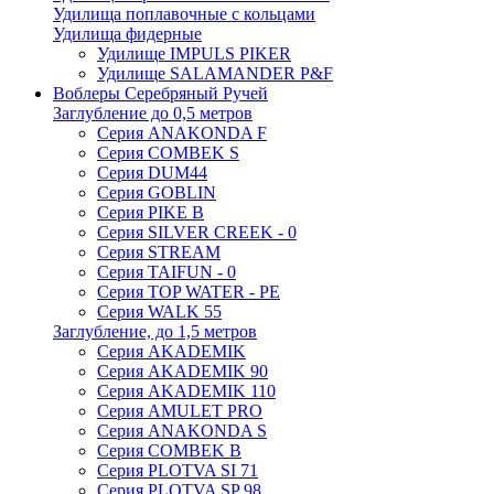
Удилища поплавочные с кольцами
Удилища фидерные
Удилище IMPULS PIKER
Удилище SALAMANDER P&F
Воблеры Серебряный Ручей
Заглубление до 0,5 метров
Серия ANAKONDA F
Серия COMBEK S
Серия DUM44
Серия GOBLIN
Серия PIKE B
Серия SILVER CREEK - 0
Серия STREAM
Серия TAIFUN - 0
Серия TOP WATER - PE
Серия WALK 55
Заглубление, до 1,5 метров
Серия AKADEMIK
Серия AKADEMIK 90
Серия AKADEMIK 110
Серия AMULET PRO
Серия ANAKONDA S
Серия COMBEK B
Серия PLOTVA SI 71
Серия PLOTVA SP 98