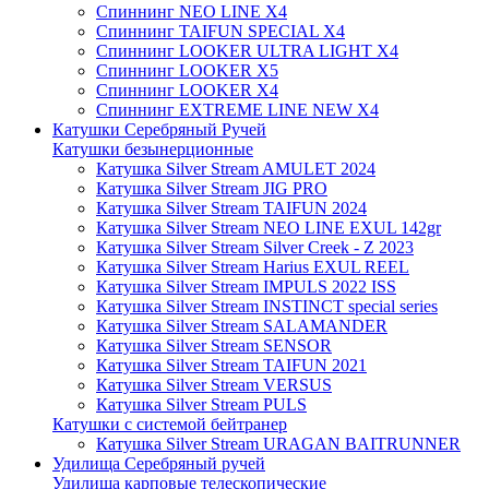
Спиннинг NEO LINE X4
Спиннинг TAIFUN SPECIAL X4
Спиннинг LOOKER ULTRA LIGHT X4
Спиннинг LOOKER X5
Спиннинг LOOKER X4
Спиннинг EXTREME LINE NEW X4
Катушки Серебряный Ручей
Катушки безынерционные
Катушка Silver Stream AMULET 2024
Катушка Silver Stream JIG PRO
Катушка Silver Stream TAIFUN 2024
Катушка Silver Stream NEO LINE EXUL 142gr
Катушка Silver Stream Silver Creek - Z 2023
Катушка Silver Stream Harius EXUL REEL
Катушка Silver Stream IMPULS 2022 ISS
Катушка Silver Stream INSTINCT special series
Катушка Silver Stream SALAMANDER
Катушка Silver Stream SENSOR
Катушка Silver Stream TAIFUN 2021
Катушка Silver Stream VERSUS
Катушка Silver Stream PULS
Катушки с системой бейтранер
Катушка Silver Stream URAGAN BAITRUNNER
Удилища Серебряный ручей
Удилища карповые телескопические