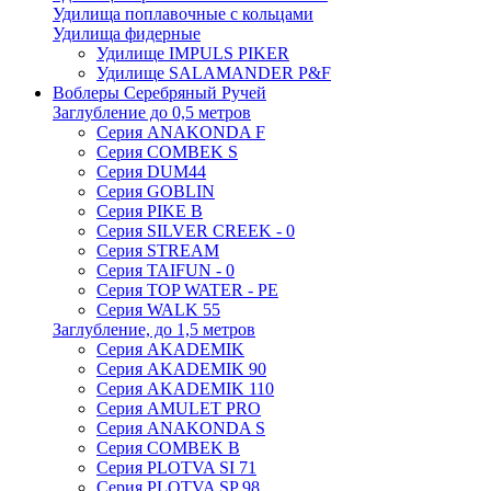
Удилища поплавочные с кольцами
Удилища фидерные
Удилище IMPULS PIKER
Удилище SALAMANDER P&F
Воблеры Серебряный Ручей
Заглубление до 0,5 метров
Серия ANAKONDA F
Серия COMBEK S
Серия DUM44
Серия GOBLIN
Серия PIKE B
Серия SILVER CREEK - 0
Серия STREAM
Серия TAIFUN - 0
Серия TOP WATER - PE
Серия WALK 55
Заглубление, до 1,5 метров
Серия AKADEMIK
Серия AKADEMIK 90
Серия AKADEMIK 110
Серия AMULET PRO
Серия ANAKONDA S
Серия COMBEK B
Серия PLOTVA SI 71
Серия PLOTVA SP 98