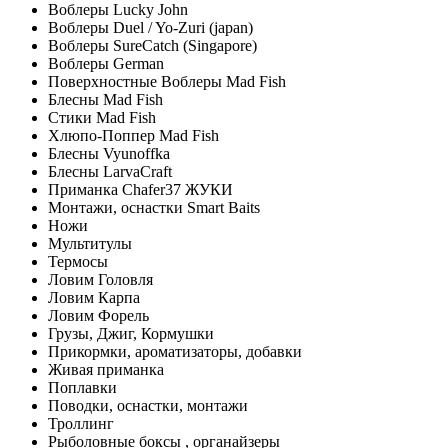
Воблеры Lucky John
Воблеры Duel / Yo-Zuri (japan)
Воблеры SureCatch (Singapore)
Воблеры German
Поверхностные Воблеры Mad Fish
Блесны Mad Fish
Стики Mad Fish
Хлюпо-Поппер Mad Fish
Блесны Vyunoffka
Блесны LarvaCraft
Приманка Chafer37 ЖУКИ
Монтажи, оснастки Smart Baits
Ножи
Мультитулы
Термосы
Ловим Головля
Ловим Карпа
Ловим Форель
Грузы, Джиг, Кормушки
Прикормки, ароматизаторы, добавки
Живая приманка
Поплавки
Поводки, оснастки, монтажи
Троллинг
Рыболовные боксы , органайзеры