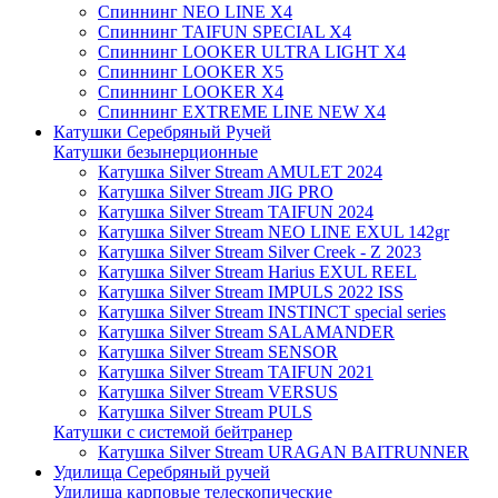
Спиннинг NEO LINE X4
Спиннинг TAIFUN SPECIAL X4
Спиннинг LOOKER ULTRA LIGHT X4
Спиннинг LOOKER X5
Спиннинг LOOKER X4
Спиннинг EXTREME LINE NEW X4
Катушки Серебряный Ручей
Катушки безынерционные
Катушка Silver Stream AMULET 2024
Катушка Silver Stream JIG PRO
Катушка Silver Stream TAIFUN 2024
Катушка Silver Stream NEO LINE EXUL 142gr
Катушка Silver Stream Silver Creek - Z 2023
Катушка Silver Stream Harius EXUL REEL
Катушка Silver Stream IMPULS 2022 ISS
Катушка Silver Stream INSTINCT special series
Катушка Silver Stream SALAMANDER
Катушка Silver Stream SENSOR
Катушка Silver Stream TAIFUN 2021
Катушка Silver Stream VERSUS
Катушка Silver Stream PULS
Катушки с системой бейтранер
Катушка Silver Stream URAGAN BAITRUNNER
Удилища Серебряный ручей
Удилища карповые телескопические