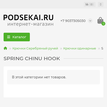
0
+7 9037305030
0
Каталог
Крючки Серебряный ручей
Крючки одинарные
SP
SPRING CHINU HOOK
В этой категории нет товаров.