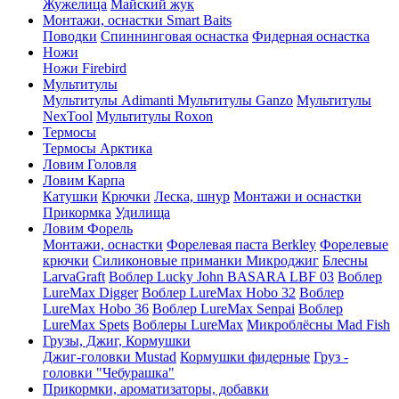
Жужелица
Майский жук
Монтажи, оснастки Smart Baits
Поводки
Спиннинговая оснастка
Фидерная оснастка
Ножи
Ножи Firebird
Мультитулы
Мультитулы Adimanti
Мультитулы Ganzo
Мультитулы
NexTool
Мультитулы Roxon
Термосы
Термосы Арктика
Ловим Головля
Ловим Карпа
Катушки
Крючки
Леска, шнур
Монтажи и оснастки
Прикормка
Удилища
Ловим Форель
Монтажи, оснастки
Форелевая паста Berkley
Форелевые
крючки
Силиконовые приманки Микроджиг
Блесны
LarvaGraft
Воблер Lucky John BASARA LBF 03
Воблер
LureMax Digger
Воблер LureMax Hobo 32
Воблер
LureMax Hobo 36
Воблер LureMax Senpai
Воблер
LureMax Spets
Воблеры LureMax
Микроблёсны Mad Fish
Грузы, Джиг, Кормушки
Джиг-головки Mustad
Кормушки фидерные
Груз -
головки "Чебурашка"
Прикормки, ароматизаторы, добавки