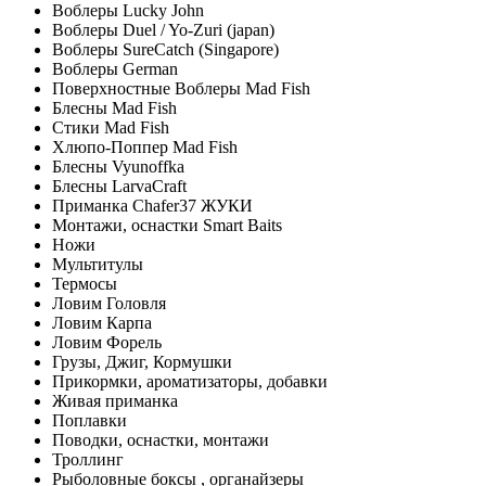
Воблеры Lucky John
Воблеры Duel / Yo-Zuri (japan)
Воблеры SureCatch (Singapore)
Воблеры German
Поверхностные Воблеры Mad Fish
Блесны Mad Fish
Стики Mad Fish
Хлюпо-Поппер Mad Fish
Блесны Vyunoffka
Блесны LarvaCraft
Приманка Chafer37 ЖУКИ
Монтажи, оснастки Smart Baits
Ножи
Мультитулы
Термосы
Ловим Головля
Ловим Карпа
Ловим Форель
Грузы, Джиг, Кормушки
Прикормки, ароматизаторы, добавки
Живая приманка
Поплавки
Поводки, оснастки, монтажи
Троллинг
Рыболовные боксы , органайзеры