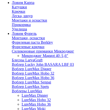
Ловим Карпа
Катушки
Крючки
Леска, шнур
Монтажи и оснастки
Прикормка
Удилища
Ловим Форель
Монтажи, оснастки
Форелевая паста Berkley
Форелевые крючки
Силиконовые приманки Микроджиг
Микроджиг Maggot 40 /1,6"
Блесны LarvaGraft
Воблер Lucky John BASARA LBF 03
Воблер LureMax Digger
Воблер LureMax Hobo 32
Воблер LureMax Hobo 36
Воблер LureMax Senpai
Воблер LureMax Spets
Воблеры LureMax
LureMax Digger
LureMax Hobo 32
LureMax Hobo 36
LureMax Moki