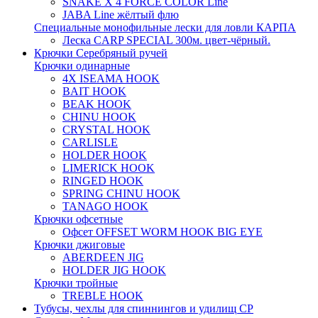
SNAKE X 4 FORCE COLOR Line
JABA Line жёлтый флю
Специальные монофильные лески для ловли КАРПА
Леска CARP SPECIAL 300м. цвет-чёрный.
Крючки Серебряный ручей
Крючки одинарные
4X ISEAMA HOOK
BAIT HOOK
BEAK HOOK
CHINU HOOK
CRYSTAL HOOK
CARLISLE
HOLDER HOOK
LIMERICK HOOK
RINGED HOOK
SPRING CHINU HOOK
TANAGO HOOK
Крючки офсетные
Офсет OFFSET WORM HOOK BIG EYE
Крючки джиговые
ABERDEEN JIG
HOLDER JIG HOOK
Крючки тройные
TREBLE HOOK
Тубусы, чехлы для спиннингов и удилищ СР