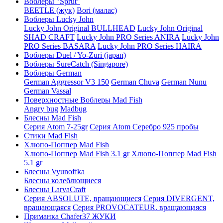
Воблеры "Sprut"
BEETLE (жук)
Bori (малас)
Воблеры Lucky John
Lucky John Original BULLHEAD
Lucky John Original
SHAD CRAFT
Lucky John PRO Series ANIRA
Lucky John
PRO Series BASARA
Lucky John PRO Series HAIRA
Воблеры Duel / Yo-Zuri (japan)
Воблеры SureCatch (Singapore)
Воблеры German
German Aggressor V3 150
German Chuva
German Nunu
German Vassal
Поверхностные Воблеры Mad Fish
Angry bug
Madbug
Блесны Mad Fish
Серия Atom 7-25gr
Серия Atom Серебро 925 пробы
Стики Mad Fish
Хлюпо-Поппер Mad Fish
Хлюпо-Поппер Mad Fish 3.1 gr
Хлюпо-Поппер Mad Fish
5.1 gr
Блесны Vyunoffka
Блесны колеблющиеся
Блесны LarvaCraft
Серия ABSOLUTE, вращающиеся
Серия DIVERGENT,
вращающаяся
Серия PROVOCATEUR. вращающаяся
Приманка Chafer37 ЖУКИ