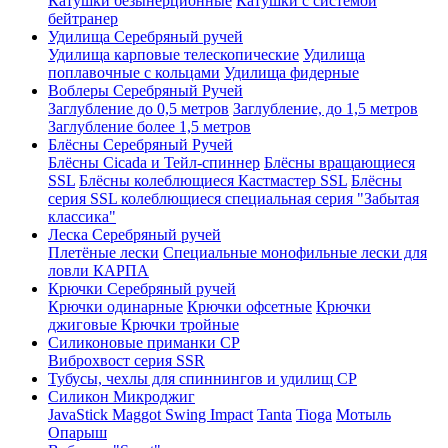
Катушки безынерционные
Катушки с системой
бейтранер
Удилища Серебряный ручей
Удилища карповые телескопические
Удилища
поплавочные с кольцами
Удилища фидерные
Воблеры Серебряный Ручей
Заглубление до 0,5 метров
Заглубление, до 1,5 метров
Заглубление более 1,5 метров
Блёсны Серебряный Ручей
Блёсны Cicada и Тейл-спиннер
Блёсны вращающиеся
SSL
Блёсны колеблющиеся Кастмастер SSL
Блёсны
серия SSL колеблющиеся специальная серия "Забытая
классика"
Леска Серебряный ручей
Плетёные лески
Специальные монофильные лески для
ловли КАРПА
Крючки Серебряный ручей
Крючки одинарные
Крючки офсетные
Крючки
джиговые
Крючки тройные
Силиконовые приманки СР
Виброхвост серия SSR
Тубусы, чехлы для спиннингов и удилищ СР
Силикон Микроджиг
JavaStick
Maggot
Swing Impact
Tanta
Tioga
Мотыль
Опарыш