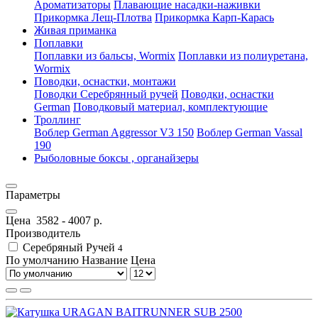
Ароматизаторы
Плавающие насадки-наживки
Прикормка Лещ-Плотва
Прикормка Карп-Карась
Живая приманка
Поплавки
Поплавки из бальсы, Wormix
Поплавки из полиуретана,
Wormix
Поводки, оснастки, монтажи
Поводки Серебрянный ручей
Поводки, оснастки
German
Поводковый материал, комплектующие
Троллинг
Воблер German Aggressor V3 150
Воблер German Vassal
190
Рыболовные боксы , органайзеры
Параметры
Цена
3582
-
4007
р.
Производитель
Серебряный Ручей
4
По умолчанию
Название
Цена