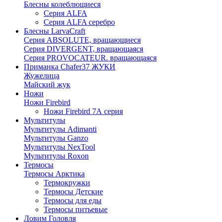
Блесны колеблющиеся
Серия ALFA
Серия ALFA серебро
Блесны LarvaCraft
Серия ABSOLUTE, вращающиеся
Серия DIVERGENT, вращающаяся
Серия PROVOCATEUR. вращающаяся
Приманка Chafer37 ЖУКИ
Жужелица
Майский жук
Ножи
Ножи Firebird
Ножи Firebird 7А серия
Мультитулы
Мультитулы Adimanti
Мультитулы Ganzo
Мультитулы NexTool
Мультитулы Roxon
Термосы
Термосы Арктика
Термокружки
Термосы Детские
Термосы для еды
Термосы питьевые
Ловим Головля