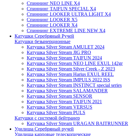
Спиннинг NEO LINE X4
Спиннинг TAIFUN SPECIAL X4
Спиннинг LOOKER ULTRA LIGHT X4
Спиннинг LOOKER X5
Спиннинг LOOKER X4
Спиннинг EXTREME LINE NEW X4
Катушки Серебряный Ручей
Катушки безынерционные
Катушка Silver Stream AMULET 2024
Катушка Silver Stream JIG PRO
Катушка Silver Stream TAIFUN 2024
Катушка Silver Stream NEO LINE EXUL 142gr
Катушка Silver Stream Silver Creek - Z 2023
Катушка Silver Stream Harius EXUL REEL
Катушка Silver Stream IMPULS 2022 ISS
Катушка Silver Stream INSTINCT special series
Катушка Silver Stream SALAMANDER
Катушка Silver Stream SENSOR
Катушка Silver Stream TAIFUN 2021
Катушка Silver Stream VERSUS
Катушка Silver Stream PULS
Катушки с системой бейтранер
Катушка Silver Stream URAGAN BAITRUNNER
Удилища Серебряный ручей
Удилища карповые телескопические