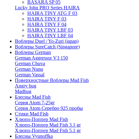
BASARA SP 05
Lucky John PRO Series HAIRA
HAIRA TINY ATG F 03
HAIRA TINY F 03
HAIRA TINY F 04
HAIRA TINY LBF 03
HAIRA TINY LBF 04
Воблеры Duel / Yo-Zuri (japan)
Воблеры SureCatch (Singapore)
Воблеры German
German Aggressor V3 150
German Chuva
German Nunu
German Vassal
Поверхностные Воблеры Mad Fish
Angry bug
Madbug
Блесны Mad Fish
Серия Atom 7-25gr
Серия Atom Серебро 925 пробы
Стики Mad Fish
Хлюпо-Поппер Mad Fish
Хлюпо-Поппер Mad Fish 3.1 gr
Хлюпо-Поппер Mad Fish 5.1 gr
Блесны Vyunoffka