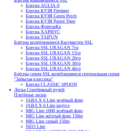
Блёсны вращающиеся SSL
Блесна AGLIA-S
Блесна КУЗЯ Firetiger
Блесна КУЗЯ Green Perch
Блесна КУЗЯ Parrot Tiger
Блесна ФорельКа
Блесна ХАРИУС
Блесна TAIFUN
Блёсны колеблющиеся Кастмастер SSL
Блесна SSL URAGAN 7гр
Блесна SSL URAGAN 15гр
Блесна SSL URAGAN 20гр
Блесна SSL URAGAN 30гр
Блесна SSL URAGAN 40гр
Блёсны серия SSL колеблющиеся специальная серия
"Забытая классика"
Блесна CLASSIC SPOON
Леска Серебряный ручей
Плетёные лески
JABA X 6 Line зелёный флю
JABA X 6 Line радуга
MIG Line 1000 зелёный флю
MIG Line жёлтый флю 150m
MIG Line серый 150m
NEO Line