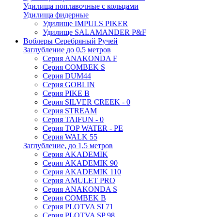
Удилища поплавочные с кольцами
Удилища фидерные
Удилище IMPULS PIKER
Удилище SALAMANDER P&F
Воблеры Серебряный Ручей
Заглубление до 0,5 метров
Серия ANAKONDA F
Серия COMBEK S
Серия DUM44
Серия GOBLIN
Серия PIKE B
Серия SILVER CREEK - 0
Серия STREAM
Серия TAIFUN - 0
Серия TOP WATER - PE
Серия WALK 55
Заглубление, до 1,5 метров
Серия AKADEMIK
Серия AKADEMIK 90
Серия AKADEMIK 110
Серия AMULET PRO
Серия ANAKONDA S
Серия COMBEK B
Серия PLOTVA SI 71
Серия PLOTVA SP 98