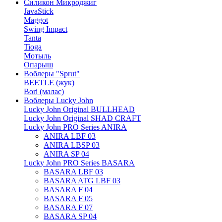
Силикон Микроджиг
JavaStick
Maggot
Swing Impact
Tanta
Tioga
Мотыль
Опарыш
Воблеры "Sprut"
BEETLE (жук)
Bori (малас)
Воблеры Lucky John
Lucky John Original BULLHEAD
Lucky John Original SHAD CRAFT
Lucky John PRO Series ANIRA
ANIRA LBF 03
ANIRA LBSP 03
ANIRA SP 04
Lucky John PRO Series BASARA
BASARA LBF 03
BASARA ATG LBF 03
BASARA F 04
BASARA F 05
BASARA F 07
BASARA SP 04