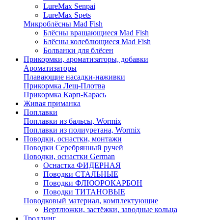
LureMax Senpai
LureMax Spets
Микроблёсны Mad Fish
Блёсны вращающиеся Mad Fish
Блёсны колеблющиеся Mad Fish
Болванки для блёсен
Прикормки, ароматизаторы, добавки
Ароматизаторы
Плавающие насадки-наживки
Прикормка Лещ-Плотва
Прикормка Карп-Карась
Живая приманка
Поплавки
Поплавки из бальсы, Wormix
Поплавки из полиуретана, Wormix
Поводки, оснастки, монтажи
Поводки Серебрянный ручей
Поводки, оснастки German
Оснастка ФИДЕРНАЯ
Поводки СТАЛЬНЫЕ
Поводки ФЛЮОРОКАРБОН
Поводки ТИТАНОВЫЕ
Поводковый материал, комплектующие
Вертлюжки, застёжки, заводные кольца
Троллинг