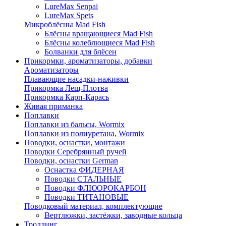
LureMax Senpai
LureMax Spets
Микроблёсны Mad Fish
Блёсны вращающиеся Mad Fish
Блёсны колеблющиеся Mad Fish
Болванки для блёсен
Прикормки, ароматизаторы, добавки
Ароматизаторы
Плавающие насадки-наживки
Прикормка Лещ-Плотва
Прикормка Карп-Карась
Живая приманка
Поплавки
Поплавки из бальсы, Wormix
Поплавки из полиуретана, Wormix
Поводки, оснастки, монтажи
Поводки Серебрянный ручей
Поводки, оснастки German
Оснастка ФИДЕРНАЯ
Поводки СТАЛЬНЫЕ
Поводки ФЛЮОРОКАРБОН
Поводки ТИТАНОВЫЕ
Поводковый материал, комплектующие
Вертлюжки, застёжки, заводные кольца
Троллинг