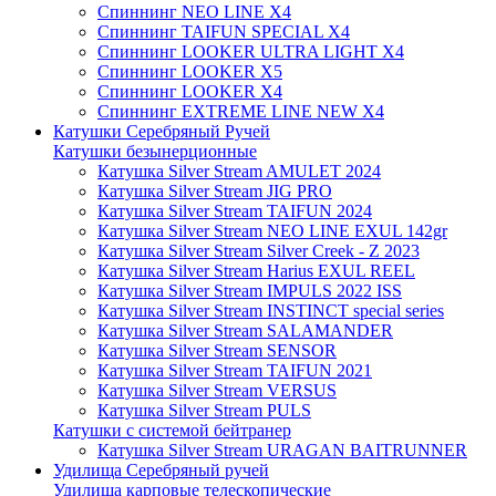
Спиннинг NEO LINE X4
Спиннинг TAIFUN SPECIAL X4
Спиннинг LOOKER ULTRA LIGHT X4
Спиннинг LOOKER X5
Спиннинг LOOKER X4
Спиннинг EXTREME LINE NEW X4
Катушки Серебряный Ручей
Катушки безынерционные
Катушка Silver Stream AMULET 2024
Катушка Silver Stream JIG PRO
Катушка Silver Stream TAIFUN 2024
Катушка Silver Stream NEO LINE EXUL 142gr
Катушка Silver Stream Silver Creek - Z 2023
Катушка Silver Stream Harius EXUL REEL
Катушка Silver Stream IMPULS 2022 ISS
Катушка Silver Stream INSTINCT special series
Катушка Silver Stream SALAMANDER
Катушка Silver Stream SENSOR
Катушка Silver Stream TAIFUN 2021
Катушка Silver Stream VERSUS
Катушка Silver Stream PULS
Катушки с системой бейтранер
Катушка Silver Stream URAGAN BAITRUNNER
Удилища Серебряный ручей
Удилища карповые телескопические