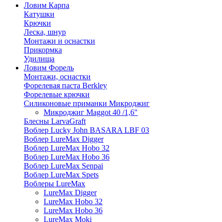
Ловим Карпа
Катушки
Крючки
Леска, шнур
Монтажи и оснастки
Прикормка
Удилища
Ловим Форель
Монтажи, оснастки
Форелевая паста Berkley
Форелевые крючки
Силиконовые приманки Микроджиг
Микроджиг Maggot 40 /1,6"
Блесны LarvaGraft
Воблер Lucky John BASARA LBF 03
Воблер LureMax Digger
Воблер LureMax Hobo 32
Воблер LureMax Hobo 36
Воблер LureMax Senpai
Воблер LureMax Spets
Воблеры LureMax
LureMax Digger
LureMax Hobo 32
LureMax Hobo 36
LureMax Moki