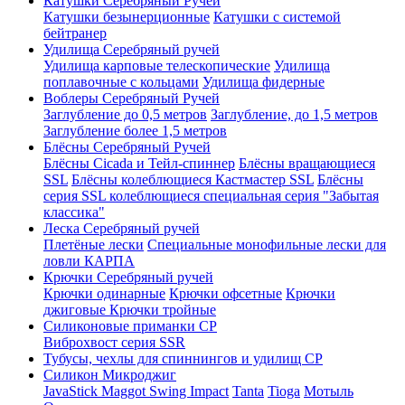
Катушки Серебряный Ручей
Катушки безынерционные
Катушки с системой
бейтранер
Удилища Серебряный ручей
Удилища карповые телескопические
Удилища
поплавочные с кольцами
Удилища фидерные
Воблеры Серебряный Ручей
Заглубление до 0,5 метров
Заглубление, до 1,5 метров
Заглубление более 1,5 метров
Блёсны Серебряный Ручей
Блёсны Cicada и Тейл-спиннер
Блёсны вращающиеся
SSL
Блёсны колеблющиеся Кастмастер SSL
Блёсны
серия SSL колеблющиеся специальная серия "Забытая
классика"
Леска Серебряный ручей
Плетёные лески
Специальные монофильные лески для
ловли КАРПА
Крючки Серебряный ручей
Крючки одинарные
Крючки офсетные
Крючки
джиговые
Крючки тройные
Силиконовые приманки СР
Виброхвост серия SSR
Тубусы, чехлы для спиннингов и удилищ СР
Силикон Микроджиг
JavaStick
Maggot
Swing Impact
Tanta
Tioga
Мотыль