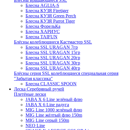
Блёсны вращающиеся SSL
Блесна AGLIA-S
Блесна КУЗЯ Firetiger
Блесна КУЗЯ Green Perch
Блесна КУЗЯ Parrot Tiger
Блесна ФорельКа
Блесна ХАРИУС
Блесна TAIFUN
Блёсны колеблющиеся Кастмастер SSL
Блесна SSL URAGAN 7гр
Блесна SSL URAGAN 15гр
Блесна SSL URAGAN 20гр
Блесна SSL URAGAN 30гр
Блесна SSL URAGAN 40гр
Блёсны серия SSL колеблющиеся специальная серия
"Забытая классика"
Блесна CLASSIC SPOON
Леска Серебряный ручей
Плетёные лески
JABA X 6 Line зелёный флю
JABA X 6 Line радуга
MIG Line 1000 зелёный флю
MIG Line жёлтый флю 150m
MIG Line серый 150m
NEO Line