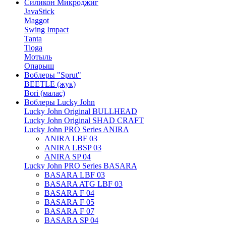
Силикон Микроджиг
JavaStick
Maggot
Swing Impact
Tanta
Tioga
Мотыль
Опарыш
Воблеры "Sprut"
BEETLE (жук)
Bori (малас)
Воблеры Lucky John
Lucky John Original BULLHEAD
Lucky John Original SHAD CRAFT
Lucky John PRO Series ANIRA
ANIRA LBF 03
ANIRA LBSP 03
ANIRA SP 04
Lucky John PRO Series BASARA
BASARA LBF 03
BASARA ATG LBF 03
BASARA F 04
BASARA F 05
BASARA F 07
BASARA SP 04