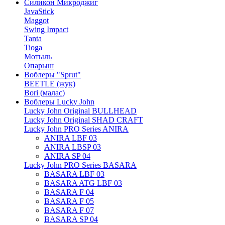
Силикон Микроджиг
JavaStick
Maggot
Swing Impact
Tanta
Tioga
Мотыль
Опарыш
Воблеры "Sprut"
BEETLE (жук)
Bori (малас)
Воблеры Lucky John
Lucky John Original BULLHEAD
Lucky John Original SHAD CRAFT
Lucky John PRO Series ANIRA
ANIRA LBF 03
ANIRA LBSP 03
ANIRA SP 04
Lucky John PRO Series BASARA
BASARA LBF 03
BASARA ATG LBF 03
BASARA F 04
BASARA F 05
BASARA F 07
BASARA SP 04