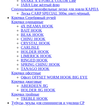
SNAKE X 4 FORCE COLOR Line
JABA Line жёлтый флю
Специальные монофильные лески для ловли КАРПА
Леска CARP SPECIAL 300м. цвет-чёрный.
Крючки Серебряный ручей
Крючки одинарные
4X ISEAMA HOOK
BAIT HOOK
BEAK HOOK
CHINU HOOK
CRYSTAL HOOK
CARLISLE
HOLDER HOOK
LIMERICK HOOK
RINGED HOOK
SPRING CHINU HOOK
TANAGO HOOK
Крючки офсетные
Офсет OFFSET WORM HOOK BIG EYE
Крючки джиговые
ABERDEEN JIG
HOLDER JIG HOOK
Крючки тройные
TREBLE HOOK
Тубусы, чехлы для спиннингов и удилищ СР