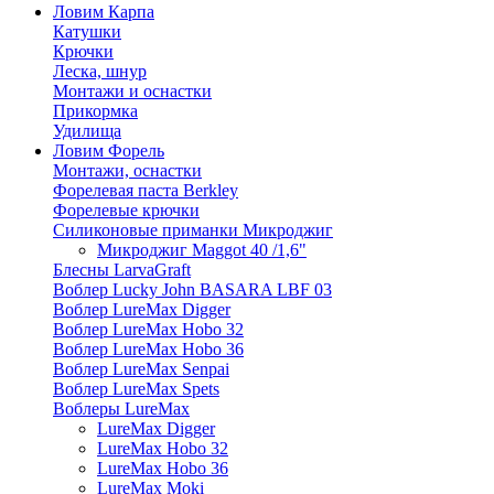
Ловим Карпа
Катушки
Крючки
Леска, шнур
Монтажи и оснастки
Прикормка
Удилища
Ловим Форель
Монтажи, оснастки
Форелевая паста Berkley
Форелевые крючки
Силиконовые приманки Микроджиг
Микроджиг Maggot 40 /1,6"
Блесны LarvaGraft
Воблер Lucky John BASARA LBF 03
Воблер LureMax Digger
Воблер LureMax Hobo 32
Воблер LureMax Hobo 36
Воблер LureMax Senpai
Воблер LureMax Spets
Воблеры LureMax
LureMax Digger
LureMax Hobo 32
LureMax Hobo 36
LureMax Moki