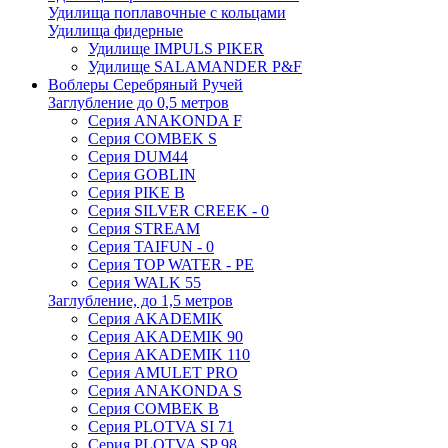
Удилища поплавочные с кольцами
Удилища фидерные
Удилище IMPULS PIKER
Удилище SALAMANDER P&F
Воблеры Серебряный Ручей
Заглубление до 0,5 метров
Серия ANAKONDA F
Серия COMBEK S
Серия DUM44
Серия GOBLIN
Серия PIKE B
Серия SILVER CREEK - 0
Серия STREAM
Серия TAIFUN - 0
Серия TOP WATER - PE
Серия WALK 55
Заглубление, до 1,5 метров
Серия AKADEMIK
Серия AKADEMIK 90
Серия AKADEMIK 110
Серия AMULET PRO
Серия ANAKONDA S
Серия COMBEK B
Серия PLOTVA SI 71
Серия PLOTVA SP 98