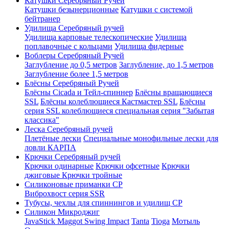
Катушки Серебряный Ручей
Катушки безынерционные
Катушки с системой
бейтранер
Удилища Серебряный ручей
Удилища карповые телескопические
Удилища
поплавочные с кольцами
Удилища фидерные
Воблеры Серебряный Ручей
Заглубление до 0,5 метров
Заглубление, до 1,5 метров
Заглубление более 1,5 метров
Блёсны Серебряный Ручей
Блёсны Cicada и Тейл-спиннер
Блёсны вращающиеся
SSL
Блёсны колеблющиеся Кастмастер SSL
Блёсны
серия SSL колеблющиеся специальная серия "Забытая
классика"
Леска Серебряный ручей
Плетёные лески
Специальные монофильные лески для
ловли КАРПА
Крючки Серебряный ручей
Крючки одинарные
Крючки офсетные
Крючки
джиговые
Крючки тройные
Силиконовые приманки СР
Виброхвост серия SSR
Тубусы, чехлы для спиннингов и удилищ СР
Силикон Микроджиг
JavaStick
Maggot
Swing Impact
Tanta
Tioga
Мотыль