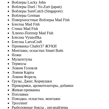
Воблеры Lucky John
Воблеры Duel / Yo-Zuri (japan)
Воблеры SureCatch (Singapore)
Воблеры German
Поверхностные Воблеры Mad Fish
Блесны Mad Fish
Стики Mad Fish
Хлюпо-Поппер Mad Fish
Блесны Vyunoffka
Блесны LarvaCraft
Приманка Chafer37 ЖУКИ
Монтажи, оснастки Smart Baits
Ножи
Мультитулы
Термосы
Ловим Головля
Ловим Карпа
Ловим Форель
Грузы, Джиг, Кормушки
Прикормки, ароматизаторы, добавки
Живая приманка
Поплавки
Поводки, оснастки, монтажи
Троллинг
Рыболовные боксы , органайзеры