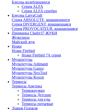
Блесны колеблющиеся
Серия ALFA
Серия ALFA серебро
Блесны LarvaCraft
Серия ABSOLUTE, вращающиеся
Серия DIVERGENT, вращающаяся
Серия PROVOCATEUR. вращающаяся
Приманка Chafer37 ЖУКИ
Жужелица
Майский жук
Ножи
Ножи Firebird
Ножи Firebird 7А серия
Мультитулы
Мультитулы Adimanti
Мультитулы Ganzo
Мультитулы NexTool
Мультитулы Roxon
Термосы
Термосы Арктика
Термокружки
Термосы Детские
Термосы для еды
Термосы питьевые
Ловим Головля