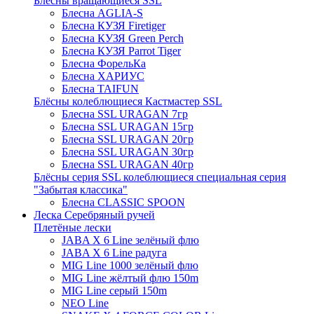
Блёсны вращающиеся SSL
Блесна AGLIA-S
Блесна КУЗЯ Firetiger
Блесна КУЗЯ Green Perch
Блесна КУЗЯ Parrot Tiger
Блесна ФорельКа
Блесна ХАРИУС
Блесна TAIFUN
Блёсны колеблющиеся Кастмастер SSL
Блесна SSL URAGAN 7гр
Блесна SSL URAGAN 15гр
Блесна SSL URAGAN 20гр
Блесна SSL URAGAN 30гр
Блесна SSL URAGAN 40гр
Блёсны серия SSL колеблющиеся специальная серия
"Забытая классика"
Блесна CLASSIC SPOON
Леска Серебряный ручей
Плетёные лески
JABA X 6 Line зелёный флю
JABA X 6 Line радуга
MIG Line 1000 зелёный флю
MIG Line жёлтый флю 150m
MIG Line серый 150m
NEO Line