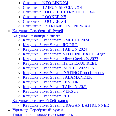
Спиннинг NEO LINE X4
Спиннинг TAIFUN SPECIAL X4
Спиннинг LOOKER ULTRA LIGHT X4
Спиннинг LOOKER X5
Спиннинг LOOKER X4
Спиннинг EXTREME LINE NEW X4
Катушки Серебряный Ручей
Катушки безынерционные
Катушка Silver Stream AMULET 2024
Катушка Silver Stream JIG PRO
Катушка Silver Stream TAIFUN 2024
Катушка Silver Stream NEO LINE EXUL 142gr
Катушка Silver Stream Silver Creek - Z 2023
Катушка Silver Stream Harius EXUL REEL
Катушка Silver Stream IMPULS 2022 ISS
Катушка Silver Stream INSTINCT special series
Катушка Silver Stream SALAMANDER
Катушка Silver Stream SENSOR
Катушка Silver Stream TAIFUN 2021
Катушка Silver Stream VERSUS
Катушка Silver Stream PULS
Катушки с системой бейтранер
Катушка Silver Stream URAGAN BAITRUNNER
Удилища Серебряный ручей
Удилища карповые телескопические