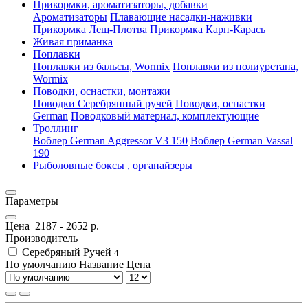
Прикормки, ароматизаторы, добавки
Ароматизаторы
Плавающие насадки-наживки
Прикормка Лещ-Плотва
Прикормка Карп-Карась
Живая приманка
Поплавки
Поплавки из бальсы, Wormix
Поплавки из полиуретана,
Wormix
Поводки, оснастки, монтажи
Поводки Серебрянный ручей
Поводки, оснастки
German
Поводковый материал, комплектующие
Троллинг
Воблер German Aggressor V3 150
Воблер German Vassal
190
Рыболовные боксы , органайзеры
Параметры
Цена
2187
-
2652
р.
Производитель
Серебряный Ручей
4
По умолчанию
Название
Цена