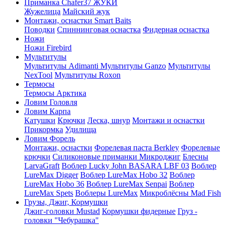
Приманка Chafer37 ЖУКИ
Жужелица
Майский жук
Монтажи, оснастки Smart Baits
Поводки
Спиннинговая оснастка
Фидерная оснастка
Ножи
Ножи Firebird
Мультитулы
Мультитулы Adimanti
Мультитулы Ganzo
Мультитулы
NexTool
Мультитулы Roxon
Термосы
Термосы Арктика
Ловим Головля
Ловим Карпа
Катушки
Крючки
Леска, шнур
Монтажи и оснастки
Прикормка
Удилища
Ловим Форель
Монтажи, оснастки
Форелевая паста Berkley
Форелевые
крючки
Силиконовые приманки Микроджиг
Блесны
LarvaGraft
Воблер Lucky John BASARA LBF 03
Воблер
LureMax Digger
Воблер LureMax Hobo 32
Воблер
LureMax Hobo 36
Воблер LureMax Senpai
Воблер
LureMax Spets
Воблеры LureMax
Микроблёсны Mad Fish
Грузы, Джиг, Кормушки
Джиг-головки Mustad
Кормушки фидерные
Груз -
головки "Чебурашка"