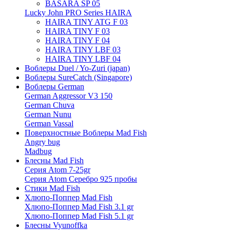
BASARA SP 05
Lucky John PRO Series HAIRA
HAIRA TINY ATG F 03
HAIRA TINY F 03
HAIRA TINY F 04
HAIRA TINY LBF 03
HAIRA TINY LBF 04
Воблеры Duel / Yo-Zuri (japan)
Воблеры SureCatch (Singapore)
Воблеры German
German Aggressor V3 150
German Chuva
German Nunu
German Vassal
Поверхностные Воблеры Mad Fish
Angry bug
Madbug
Блесны Mad Fish
Серия Atom 7-25gr
Серия Atom Серебро 925 пробы
Стики Mad Fish
Хлюпо-Поппер Mad Fish
Хлюпо-Поппер Mad Fish 3.1 gr
Хлюпо-Поппер Mad Fish 5.1 gr
Блесны Vyunoffka