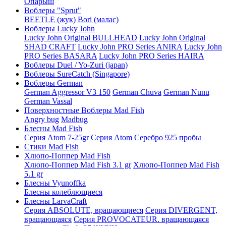
Опарыш
Воблеры "Sprut"
BEETLE (жук)
Bori (малас)
Воблеры Lucky John
Lucky John Original BULLHEAD
Lucky John Original
SHAD CRAFT
Lucky John PRO Series ANIRA
Lucky John
PRO Series BASARA
Lucky John PRO Series HAIRA
Воблеры Duel / Yo-Zuri (japan)
Воблеры SureCatch (Singapore)
Воблеры German
German Aggressor V3 150
German Chuva
German Nunu
German Vassal
Поверхностные Воблеры Mad Fish
Angry bug
Madbug
Блесны Mad Fish
Серия Atom 7-25gr
Серия Atom Серебро 925 пробы
Стики Mad Fish
Хлюпо-Поппер Mad Fish
Хлюпо-Поппер Mad Fish 3.1 gr
Хлюпо-Поппер Mad Fish
5.1 gr
Блесны Vyunoffka
Блесны колеблющиеся
Блесны LarvaCraft
Серия ABSOLUTE, вращающиеся
Серия DIVERGENT,
вращающаяся
Серия PROVOCATEUR. вращающаяся