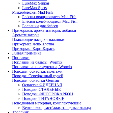
LureMax Senpai
LureMax Spets
Микроблёсны Mad Fish
Блёсны вращающиеся Mad Fish
Блёсны колеблющиеся Mad Fish
Болванки для блёсен
Прикормки, ароматизаторы, добавки
Ароматизаторы
Плавающие насадки-наживки
Прикормка Лещ-Плотва
Прикормка Карп-Карась
Живая приманка
Поплавки
Поплавки из бальсы, Wormix
Поплавки из полиуретана, Wormix
Поводки, оснастки, монтажи
Поводки Серебрянный ручей
Поводки, оснастки German
Оснастка ФИДЕРНАЯ
Поводки СТАЛЬНЫЕ
Поводки ФЛЮОРОКАРБОН
Поводки ТИТАНОВЫЕ
Поводковый материал, комплектующие
Вертлюжки, застёжки, заводные кольца
Троллинг