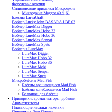
Форелевые крючки
Силиконовые приманки Микроджиг
Микроджиг Maggot 40 /1,6"
Блесны LarvaGraft
Воблер Lucky John BASARA LBF 03
Воблер LureMax Digger
Воблер LureMax Hobo 32
Воблер LureMax Hobo 36
Воблер LureMax Senpai
Воблер LureMax Spets
Воблеры LureMax
LureMax Digger
LureMax Hobo 32
LureMax Hobo 36
LureMax Moki
LureMax Senpai
LureMax Spets
Микроблёсны Mad Fish
Блёсны вращающиеся Mad Fish
Блёсны колеблющиеся Mad Fish
Болванки для блёсен
Прикормки, ароматизаторы, добавки
Ароматизаторы
Плавающие насадки-наживки
Прикормка Лещ-Плотва