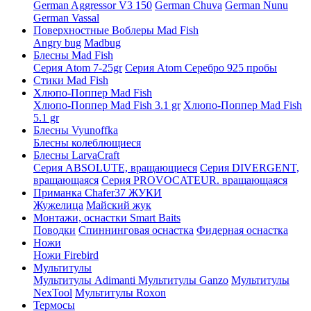
German Aggressor V3 150
German Chuva
German Nunu
German Vassal
Поверхностные Воблеры Mad Fish
Angry bug
Madbug
Блесны Mad Fish
Серия Atom 7-25gr
Серия Atom Серебро 925 пробы
Стики Mad Fish
Хлюпо-Поппер Mad Fish
Хлюпо-Поппер Mad Fish 3.1 gr
Хлюпо-Поппер Mad Fish
5.1 gr
Блесны Vyunoffka
Блесны колеблющиеся
Блесны LarvaCraft
Серия ABSOLUTE, вращающиеся
Серия DIVERGENT,
вращающаяся
Серия PROVOCATEUR. вращающаяся
Приманка Chafer37 ЖУКИ
Жужелица
Майский жук
Монтажи, оснастки Smart Baits
Поводки
Спиннинговая оснастка
Фидерная оснастка
Ножи
Ножи Firebird
Мультитулы
Мультитулы Adimanti
Мультитулы Ganzo
Мультитулы
NexTool
Мультитулы Roxon
Термосы