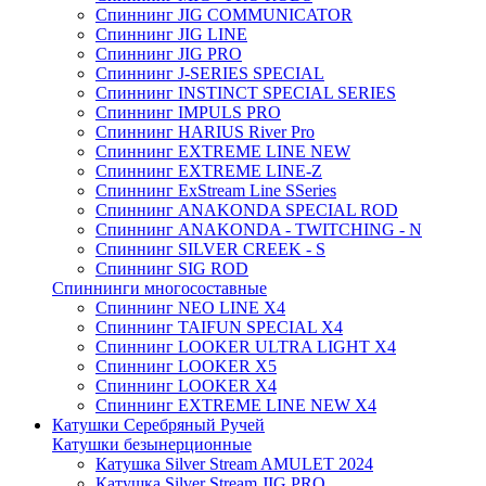
Спиннинг JIG COMMUNICATOR
Спиннинг JIG LINE
Спиннинг JIG PRO
Спиннинг J-SERIES SPECIAL
Спиннинг INSTINCT SPECIAL SERIES
Спиннинг IMPULS PRO
Спиннинг HARIUS River Pro
Спиннинг EXTREME LINE NEW
Спиннинг EXTREME LINE-Z
Спиннинг ExStream Line SSeries
Спиннинг ANAKONDA SPECIAL ROD
Спиннинг ANAKONDA - TWITCHING - N
Спиннинг SILVER CREEK - S
Спиннинг SIG ROD
Спиннинги многосоставные
Спиннинг NEO LINE X4
Спиннинг TAIFUN SPECIAL X4
Спиннинг LOOKER ULTRA LIGHT X4
Спиннинг LOOKER X5
Спиннинг LOOKER X4
Спиннинг EXTREME LINE NEW X4
Катушки Серебряный Ручей
Катушки безынерционные
Катушка Silver Stream AMULET 2024
Катушка Silver Stream JIG PRO