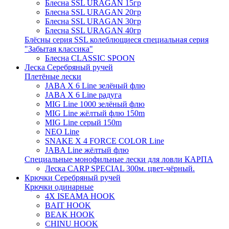
Блесна SSL URAGAN 15гр
Блесна SSL URAGAN 20гр
Блесна SSL URAGAN 30гр
Блесна SSL URAGAN 40гр
Блёсны серия SSL колеблющиеся специальная серия
"Забытая классика"
Блесна CLASSIC SPOON
Леска Серебряный ручей
Плетёные лески
JABA X 6 Line зелёный флю
JABA X 6 Line радуга
MIG Line 1000 зелёный флю
MIG Line жёлтый флю 150m
MIG Line серый 150m
NEO Line
SNAKE X 4 FORCE COLOR Line
JABA Line жёлтый флю
Специальные монофильные лески для ловли КАРПА
Леска CARP SPECIAL 300м. цвет-чёрный.
Крючки Серебряный ручей
Крючки одинарные
4X ISEAMA HOOK
BAIT HOOK
BEAK HOOK
CHINU HOOK