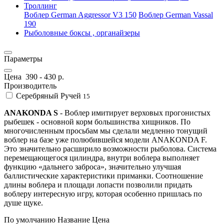
Троллинг
Воблер German Aggressor V3 150
Воблер German Vassal
190
Рыболовные боксы , органайзеры
Параметры
Цена
390
-
430
р.
Производитель
Серебряный Ручей
15
ANAKONDA S
- Воблер имитирует верховых прогонистых
рыбешек - основной корм большинства хищников. По
многочисленным просьбам мы сделали медленно тонущий
воблер на базе уже полюбившейся модели ANAKONDA F.
Это значительно расширило возможности рыболова. Система
перемещающегося цилиндра, внутри воблера выполняет
функцию «дальнего заброса», значительно улучшая
баллистические характеристики приманки. Соотношение
длины воблера и площади лопасти позволили придать
воблеру интересную игру, которая особенно пришлась по
душе щуке.
По умолчанию
Название
Цена