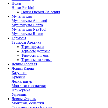
Ножи
Ножи Firebird
Ножи Firebird 7А серия
Мультитулы
Мультитулы Adimanti
Мультитулы Ganzo
Мультитулы NexTool
Мультитулы Roxon
Термосы
Термосы Арктика
Термокружки
Термосы Детские
Термосы для еды
Термосы питьевые
Ловим Головля
Ловим Карпа
Катушки
Крючки
Леска, шнур
Монтажи и оснастки
Прикормка
Удилища
Ловим Форель
Монтажи, оснастки
Форелевая паста Berkley