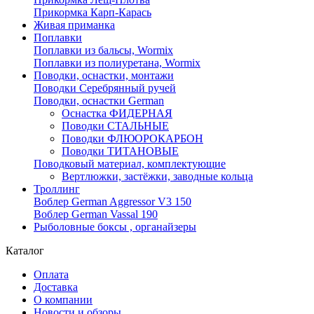
Прикормка Карп-Карась
Живая приманка
Поплавки
Поплавки из бальсы, Wormix
Поплавки из полиуретана, Wormix
Поводки, оснастки, монтажи
Поводки Серебрянный ручей
Поводки, оснастки German
Оснастка ФИДЕРНАЯ
Поводки СТАЛЬНЫЕ
Поводки ФЛЮОРОКАРБОН
Поводки ТИТАНОВЫЕ
Поводковый материал, комплектующие
Вертлюжки, застёжки, заводные кольца
Троллинг
Воблер German Aggressor V3 150
Воблер German Vassal 190
Рыболовные боксы , органайзеры
Каталог
Оплата
Доставка
О компании
Новости и обзоры