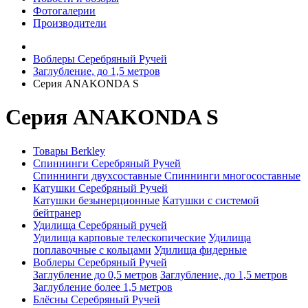
Фотогалерии
Производители
Воблеры Серебряный Ручей
Заглубление, до 1,5 метров
Серия ANAKONDA S
Серия ANAKONDA S
Товары Berkley
Спиннинги Серебряный Ручей
Спиннинги двухсоставные
Спиннинги многосоставные
Катушки Серебряный Ручей
Катушки безынерционные
Катушки с системой
бейтранер
Удилища Серебряный ручей
Удилища карповые телескопические
Удилища
поплавочные с кольцами
Удилища фидерные
Воблеры Серебряный Ручей
Заглубление до 0,5 метров
Заглубление, до 1,5 метров
Заглубление более 1,5 метров
Блёсны Серебряный Ручей