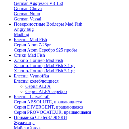
German Aggressor V3 150
German Chuva
German Nunu
German Vassal
Поверхностные Воблеры Mad Fish
Angry bug
Madbug
Блесны Mad Fish
Серия Atom 7-25gr
Серия Atom Серебро 925 пробы
Стики Mad Fish
Хлюпо-Поппер Mad Fish
Хлюпо-Поппер Mad Fish 3.1 gr
Хлюпо-Поппер Mad Fish 5.1 gr
Блесны Vyunoffka
Блесны колеблющиеся
Серия ALFA
Серия ALFA серебро
Блесны LarvaCraft
Серия ABSOLUTE, вращающиеся
Серия DIVERGENT, вращающаяся
Серия PROVOCATEUR. вращающаяся
Приманка Chafer37 ЖУКИ
Жужелица
Майский жук