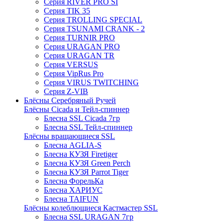
Серия RIVER PRO SI
Серия TIK 35
Серия TROLLING SPECIAL
Серия TSUNAMI CRANK - 2
Серия TURNIR PRO
Серия URAGAN PRO
Серия URAGAN TR
Серия VERSUS
Серия VipRus Pro
Серия VIRUS TWITCHING
Серия Z-VIB
Блёсны Серебряный Ручей
Блёсны Cicada и Тейл-спиннер
Блесна SSL Cicada 7гр
Блесна SSL Тейл-спиннер
Блёсны вращающиеся SSL
Блесна AGLIA-S
Блесна КУЗЯ Firetiger
Блесна КУЗЯ Green Perch
Блесна КУЗЯ Parrot Tiger
Блесна ФорельКа
Блесна ХАРИУС
Блесна TAIFUN
Блёсны колеблющиеся Кастмастер SSL
Блесна SSL URAGAN 7гр