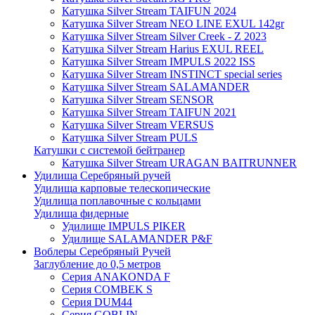
Катушка Silver Stream TAIFUN 2024
Катушка Silver Stream NEO LINE EXUL 142gr
Катушка Silver Stream Silver Creek - Z 2023
Катушка Silver Stream Harius EXUL REEL
Катушка Silver Stream IMPULS 2022 ISS
Катушка Silver Stream INSTINCT special series
Катушка Silver Stream SALAMANDER
Катушка Silver Stream SENSOR
Катушка Silver Stream TAIFUN 2021
Катушка Silver Stream VERSUS
Катушка Silver Stream PULS
Катушки с системой бейтранер
Катушка Silver Stream URAGAN BAITRUNNER
Удилища Серебряный ручей
Удилища карповые телескопические
Удилища поплавочные с кольцами
Удилища фидерные
Удилище IMPULS PIKER
Удилище SALAMANDER P&F
Воблеры Серебряный Ручей
Заглубление до 0,5 метров
Серия ANAKONDA F
Серия COMBEK S
Серия DUM44
Серия GOBLIN