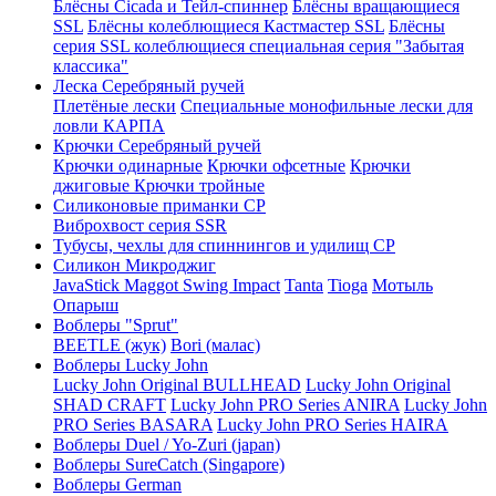
Блёсны Cicada и Тейл-спиннер
Блёсны вращающиеся
SSL
Блёсны колеблющиеся Кастмастер SSL
Блёсны
серия SSL колеблющиеся специальная серия "Забытая
классика"
Леска Серебряный ручей
Плетёные лески
Специальные монофильные лески для
ловли КАРПА
Крючки Серебряный ручей
Крючки одинарные
Крючки офсетные
Крючки
джиговые
Крючки тройные
Силиконовые приманки СР
Виброхвост серия SSR
Тубусы, чехлы для спиннингов и удилищ СР
Силикон Микроджиг
JavaStick
Maggot
Swing Impact
Tanta
Tioga
Мотыль
Опарыш
Воблеры "Sprut"
BEETLE (жук)
Bori (малас)
Воблеры Lucky John
Lucky John Original BULLHEAD
Lucky John Original
SHAD CRAFT
Lucky John PRO Series ANIRA
Lucky John
PRO Series BASARA
Lucky John PRO Series HAIRA
Воблеры Duel / Yo-Zuri (japan)
Воблеры SureCatch (Singapore)
Воблеры German