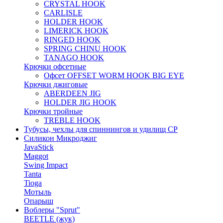
CRYSTAL HOOK
CARLISLE
HOLDER HOOK
LIMERICK HOOK
RINGED HOOK
SPRING CHINU HOOK
TANAGO HOOK
Крючки офсетные
Офсет OFFSET WORM HOOK BIG EYE
Крючки джиговые
ABERDEEN JIG
HOLDER JIG HOOK
Крючки тройные
TREBLE HOOK
Тубусы, чехлы для спиннингов и удилищ СР
Силикон Микроджиг
JavaStick
Maggot
Swing Impact
Tanta
Tioga
Мотыль
Опарыш
Воблеры "Sprut"
BEETLE (жук)