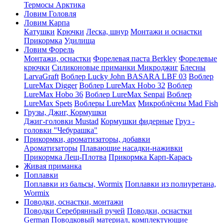
Термосы Арктика
Ловим Головля
Ловим Карпа
Катушки
Крючки
Леска, шнур
Монтажи и оснастки
Прикормка
Удилища
Ловим Форель
Монтажи, оснастки
Форелевая паста Berkley
Форелевые
крючки
Силиконовые приманки Микроджиг
Блесны
LarvaGraft
Воблер Lucky John BASARA LBF 03
Воблер
LureMax Digger
Воблер LureMax Hobo 32
Воблер
LureMax Hobo 36
Воблер LureMax Senpai
Воблер
LureMax Spets
Воблеры LureMax
Микроблёсны Mad Fish
Грузы, Джиг, Кормушки
Джиг-головки Mustad
Кормушки фидерные
Груз -
головки "Чебурашка"
Прикормки, ароматизаторы, добавки
Ароматизаторы
Плавающие насадки-наживки
Прикормка Лещ-Плотва
Прикормка Карп-Карась
Живая приманка
Поплавки
Поплавки из бальсы, Wormix
Поплавки из полиуретана,
Wormix
Поводки, оснастки, монтажи
Поводки Серебрянный ручей
Поводки, оснастки
German
Поводковый материал, комплектующие