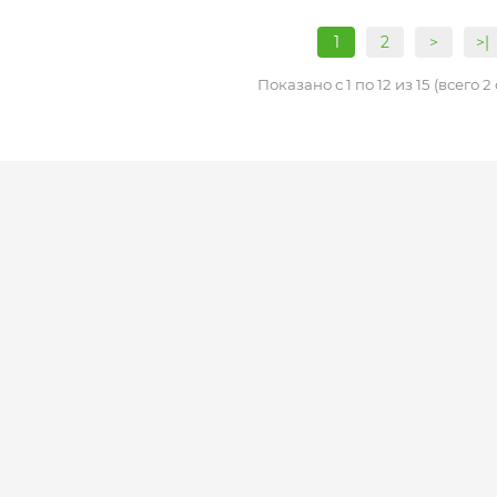
1
2
>
>|
Показано с 1 по 12 из 15 (всего 2