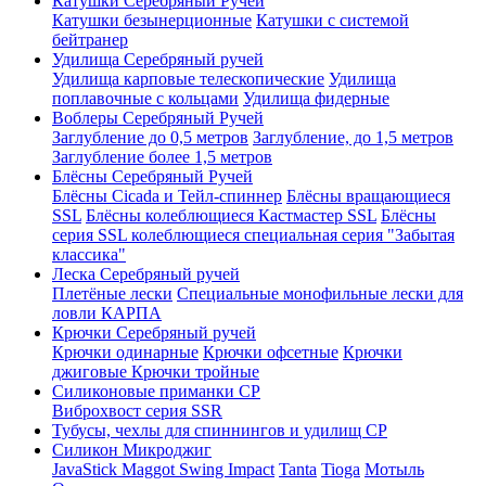
Катушки Серебряный Ручей
Катушки безынерционные
Катушки с системой
бейтранер
Удилища Серебряный ручей
Удилища карповые телескопические
Удилища
поплавочные с кольцами
Удилища фидерные
Воблеры Серебряный Ручей
Заглубление до 0,5 метров
Заглубление, до 1,5 метров
Заглубление более 1,5 метров
Блёсны Серебряный Ручей
Блёсны Cicada и Тейл-спиннер
Блёсны вращающиеся
SSL
Блёсны колеблющиеся Кастмастер SSL
Блёсны
серия SSL колеблющиеся специальная серия "Забытая
классика"
Леска Серебряный ручей
Плетёные лески
Специальные монофильные лески для
ловли КАРПА
Крючки Серебряный ручей
Крючки одинарные
Крючки офсетные
Крючки
джиговые
Крючки тройные
Силиконовые приманки СР
Виброхвост серия SSR
Тубусы, чехлы для спиннингов и удилищ СР
Силикон Микроджиг
JavaStick
Maggot
Swing Impact
Tanta
Tioga
Мотыль