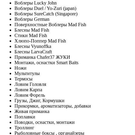
Воблеры Lucky John
Воблеры Duel / Yo-Zuri (japan)
Воблеры SureCatch (Singapore)
Воблеры German
Поверхностные Воблеры Mad Fish
Блесны Mad Fish
Стики Mad Fish
Хлюпо-Поппер Mad Fish
Блесны Vyunoffka
Блесны LarvaCraft
Приманка Chafer37 ЖУКИ
Монтажи, оснастки Smart Baits
Ножи
Мультитулы
Термосы
Ловим Головля
Ловим Карпа
Ловим Форель
Грузы, Джиг, Кормушки
Прикормки, ароматизаторы, добавки
Живая приманка
Поплавки
Поводки, оснастки, монтажи
Троллинг
Рыболовные боксы , органайзеры