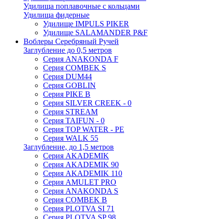
Удилища поплавочные с кольцами
Удилища фидерные
Удилище IMPULS PIKER
Удилище SALAMANDER P&F
Воблеры Серебряный Ручей
Заглубление до 0,5 метров
Серия ANAKONDA F
Серия COMBEK S
Серия DUM44
Серия GOBLIN
Серия PIKE B
Серия SILVER CREEK - 0
Серия STREAM
Серия TAIFUN - 0
Серия TOP WATER - PE
Серия WALK 55
Заглубление, до 1,5 метров
Серия AKADEMIK
Серия AKADEMIK 90
Серия AKADEMIK 110
Серия AMULET PRO
Серия ANAKONDA S
Серия COMBEK B
Серия PLOTVA SI 71
Серия PLOTVA SP 98