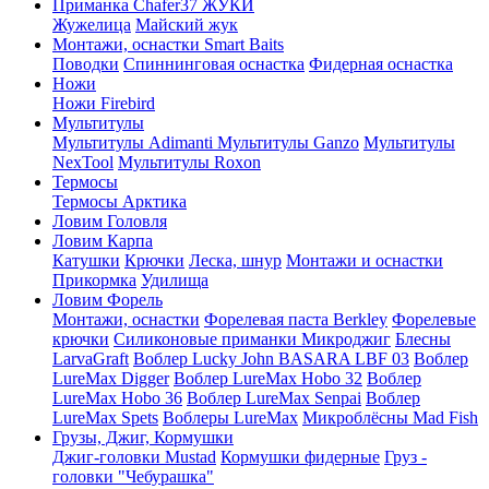
Приманка Chafer37 ЖУКИ
Жужелица
Майский жук
Монтажи, оснастки Smart Baits
Поводки
Спиннинговая оснастка
Фидерная оснастка
Ножи
Ножи Firebird
Мультитулы
Мультитулы Adimanti
Мультитулы Ganzo
Мультитулы
NexTool
Мультитулы Roxon
Термосы
Термосы Арктика
Ловим Головля
Ловим Карпа
Катушки
Крючки
Леска, шнур
Монтажи и оснастки
Прикормка
Удилища
Ловим Форель
Монтажи, оснастки
Форелевая паста Berkley
Форелевые
крючки
Силиконовые приманки Микроджиг
Блесны
LarvaGraft
Воблер Lucky John BASARA LBF 03
Воблер
LureMax Digger
Воблер LureMax Hobo 32
Воблер
LureMax Hobo 36
Воблер LureMax Senpai
Воблер
LureMax Spets
Воблеры LureMax
Микроблёсны Mad Fish
Грузы, Джиг, Кормушки
Джиг-головки Mustad
Кормушки фидерные
Груз -
головки "Чебурашка"