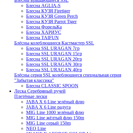
Блёсны вращающиеся SSL
Блесна AGLIA-S
Блесна КУЗЯ Firetiger
Блесна КУЗЯ Green Perch
Блесна КУЗЯ Parrot Tiger
Блесна ФорельКа
Блесна ХАРИУС
Блесна TAIFUN
Блёсны колеблющиеся Кастмастер SSL
Блесна SSL URAGAN 7гр
Блесна SSL URAGAN 15гр
Блесна SSL URAGAN 20гр
Блесна SSL URAGAN 30гр
Блесна SSL URAGAN 40гр
Блёсны серия SSL колеблющиеся специальная серия
"Забытая классика"
Блесна CLASSIC SPOON
Леска Серебряный ручей
Плетёные лески
JABA X 6 Line зелёный флю
JABA X 6 Line радуга
MIG Line 1000 зелёный флю
MIG Line жёлтый флю 150m
MIG Line серый 150m
NEO Line