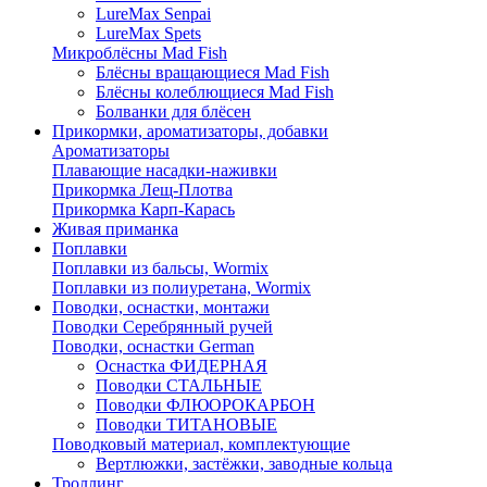
LureMax Senpai
LureMax Spets
Микроблёсны Mad Fish
Блёсны вращающиеся Mad Fish
Блёсны колеблющиеся Mad Fish
Болванки для блёсен
Прикормки, ароматизаторы, добавки
Ароматизаторы
Плавающие насадки-наживки
Прикормка Лещ-Плотва
Прикормка Карп-Карась
Живая приманка
Поплавки
Поплавки из бальсы, Wormix
Поплавки из полиуретана, Wormix
Поводки, оснастки, монтажи
Поводки Серебрянный ручей
Поводки, оснастки German
Оснастка ФИДЕРНАЯ
Поводки СТАЛЬНЫЕ
Поводки ФЛЮОРОКАРБОН
Поводки ТИТАНОВЫЕ
Поводковый материал, комплектующие
Вертлюжки, застёжки, заводные кольца
Троллинг