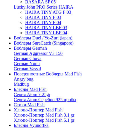
BASARA SP 05
Lucky John PRO Series HAIRA
HAIRA TINY ATG F 03
HAIRA TINY F 03
HAIRA TINY F 04
HAIRA TINY LBF 03
HAIRA TINY LBF 04
Воблеры Duel / Yo-Zuri (japan)
Воблеры SureCatch (Singapore)
Воблеры German
German Aggressor V3 150
German Chuva
German Nunu
German Vassal
Поверхностные Воблеры Mad Fish
Angry bug
Madbug
Блесны Mad Fish
Серия Atom 7-25gr
Серия Atom Серебро 925 пробы
Стики Mad Fish
Хлюпо-Поппер Mad Fish
Хлюпо-Поппер Mad Fish 3.1 gr
Хлюпо-Поппер Mad Fish 5.1 gr
Блесны Vyunoffka