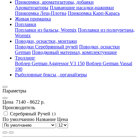
Прикормки, ароматизаторы, добавки
Ароматизаторы
Плавающие насадки-наживки
Прикормка Лещ-Плотва
Прикормка Карп-Карась
Живая приманка
Поплавки
Поплавки из бальсы, Wormix
Поплавки из полиуретана,
Wormix
Поводки, оснастки, монтажи
Поводки Серебрянный ручей
Поводки, оснастки
German
Поводковый материал, комплектующие
Троллинг
Воблер German Aggressor V3 150
Воблер German Vassal
190
Рыболовные боксы , органайзеры
Параметры
Цена
7140
-
8622
р.
Производитель
Серебряный Ручей
13
По умолчанию
Название
Цена