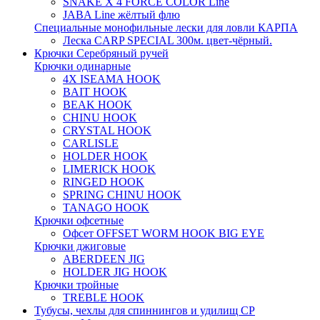
SNAKE X 4 FORCE COLOR Line
JABA Line жёлтый флю
Специальные монофильные лески для ловли КАРПА
Леска CARP SPECIAL 300м. цвет-чёрный.
Крючки Серебряный ручей
Крючки одинарные
4X ISEAMA HOOK
BAIT HOOK
BEAK HOOK
CHINU HOOK
CRYSTAL HOOK
CARLISLE
HOLDER HOOK
LIMERICK HOOK
RINGED HOOK
SPRING CHINU HOOK
TANAGO HOOK
Крючки офсетные
Офсет OFFSET WORM HOOK BIG EYE
Крючки джиговые
ABERDEEN JIG
HOLDER JIG HOOK
Крючки тройные
TREBLE HOOK
Тубусы, чехлы для спиннингов и удилищ СР