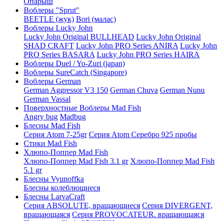
Опарыш
Воблеры "Sprut"
BEETLE (жук)
Bori (малас)
Воблеры Lucky John
Lucky John Original BULLHEAD
Lucky John Original
SHAD CRAFT
Lucky John PRO Series ANIRA
Lucky John
PRO Series BASARA
Lucky John PRO Series HAIRA
Воблеры Duel / Yo-Zuri (japan)
Воблеры SureCatch (Singapore)
Воблеры German
German Aggressor V3 150
German Chuva
German Nunu
German Vassal
Поверхностные Воблеры Mad Fish
Angry bug
Madbug
Блесны Mad Fish
Серия Atom 7-25gr
Серия Atom Серебро 925 пробы
Стики Mad Fish
Хлюпо-Поппер Mad Fish
Хлюпо-Поппер Mad Fish 3.1 gr
Хлюпо-Поппер Mad Fish
5.1 gr
Блесны Vyunoffka
Блесны колеблющиеся
Блесны LarvaCraft
Серия ABSOLUTE, вращающиеся
Серия DIVERGENT,
вращающаяся
Серия PROVOCATEUR. вращающаяся