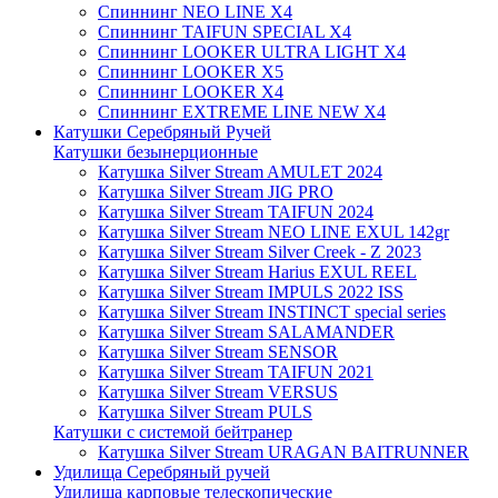
Спиннинг NEO LINE X4
Спиннинг TAIFUN SPECIAL X4
Спиннинг LOOKER ULTRA LIGHT X4
Спиннинг LOOKER X5
Спиннинг LOOKER X4
Спиннинг EXTREME LINE NEW X4
Катушки Серебряный Ручей
Катушки безынерционные
Катушка Silver Stream AMULET 2024
Катушка Silver Stream JIG PRO
Катушка Silver Stream TAIFUN 2024
Катушка Silver Stream NEO LINE EXUL 142gr
Катушка Silver Stream Silver Creek - Z 2023
Катушка Silver Stream Harius EXUL REEL
Катушка Silver Stream IMPULS 2022 ISS
Катушка Silver Stream INSTINCT special series
Катушка Silver Stream SALAMANDER
Катушка Silver Stream SENSOR
Катушка Silver Stream TAIFUN 2021
Катушка Silver Stream VERSUS
Катушка Silver Stream PULS
Катушки с системой бейтранер
Катушка Silver Stream URAGAN BAITRUNNER
Удилища Серебряный ручей
Удилища карповые телескопические