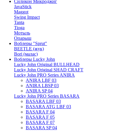
Силикон Микроджиг
JavaStick
Maggot
Swing Impact
Tanta
Tioga
Мотыль
Опарыш
Воблеры "Sprut"
BEETLE (жук)
Bori (малас)
Воблеры Lucky John
Lucky John Original BULLHEAD
Lucky John Original SHAD CRAFT
Lucky John PRO Series ANIRA
ANIRA LBF 03
ANIRA LBSP 03
ANIRA SP 04
Lucky John PRO Series BASARA
BASARA LBF 03
BASARA ATG LBF 03
BASARA F 04
BASARA F 05
BASARA F 07
BASARA SP 04