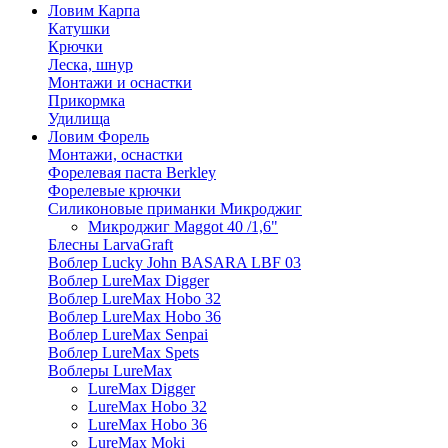
Ловим Карпа
Катушки
Крючки
Леска, шнур
Монтажи и оснастки
Прикормка
Удилища
Ловим Форель
Монтажи, оснастки
Форелевая паста Berkley
Форелевые крючки
Силиконовые приманки Микроджиг
Микроджиг Maggot 40 /1,6"
Блесны LarvaGraft
Воблер Lucky John BASARA LBF 03
Воблер LureMax Digger
Воблер LureMax Hobo 32
Воблер LureMax Hobo 36
Воблер LureMax Senpai
Воблер LureMax Spets
Воблеры LureMax
LureMax Digger
LureMax Hobo 32
LureMax Hobo 36
LureMax Moki