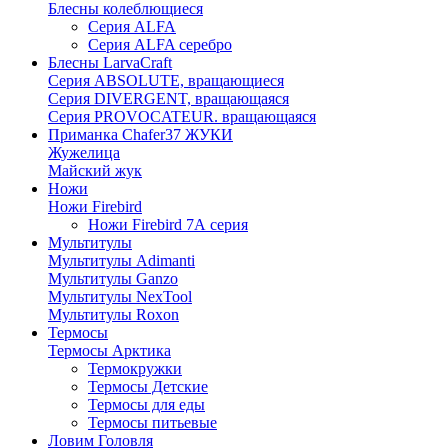
Блесны колеблющиеся
Серия ALFA
Серия ALFA серебро
Блесны LarvaCraft
Серия ABSOLUTE, вращающиеся
Серия DIVERGENT, вращающаяся
Серия PROVOCATEUR. вращающаяся
Приманка Chafer37 ЖУКИ
Жужелица
Майский жук
Ножи
Ножи Firebird
Ножи Firebird 7А серия
Мультитулы
Мультитулы Adimanti
Мультитулы Ganzo
Мультитулы NexTool
Мультитулы Roxon
Термосы
Термосы Арктика
Термокружки
Термосы Детские
Термосы для еды
Термосы питьевые
Ловим Головля