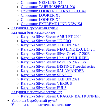
Спиннинг NEO LINE X4
Спиннинг TAIFUN SPECIAL X4
Спиннинг LOOKER ULTRA LIGHT X4
Спиннинг LOOKER X5
Спиннинг LOOKER X4
Спиннинг EXTREME LINE NEW X4
Катушки Серебряный Ручей
Катушки безынерционные
Катушка Silver Stream AMULET 2024
Катушка Silver Stream JIG PRO
Катушка Silver Stream TAIFUN 2024
Катушка Silver Stream NEO LINE EXUL 142gr
Катушка Silver Stream Silver Creek - Z 2023
Катушка Silver Stream Harius EXUL REEL
Катушка Silver Stream IMPULS 2022 ISS
Катушка Silver Stream INSTINCT special series
Катушка Silver Stream SALAMANDER
Катушка Silver Stream SENSOR
Катушка Silver Stream TAIFUN 2021
Катушка Silver Stream VERSUS
Катушка Silver Stream PULS
Катушки с системой бейтранер
Катушка Silver Stream URAGAN BAITRUNNER
Удилища Серебряный ручей
Удилища карповые телескопические