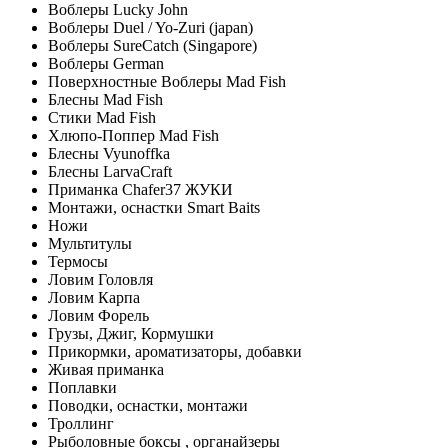
Воблеры Lucky John
Воблеры Duel / Yo-Zuri (japan)
Воблеры SureCatch (Singapore)
Воблеры German
Поверхностные Воблеры Mad Fish
Блесны Mad Fish
Стики Mad Fish
Хлюпо-Поппер Mad Fish
Блесны Vyunoffka
Блесны LarvaCraft
Приманка Chafer37 ЖУКИ
Монтажи, оснастки Smart Baits
Ножи
Мультитулы
Термосы
Ловим Головля
Ловим Карпа
Ловим Форель
Грузы, Джиг, Кормушки
Прикормки, ароматизаторы, добавки
Живая приманка
Поплавки
Поводки, оснастки, монтажи
Троллинг
Рыболовные боксы , органайзеры