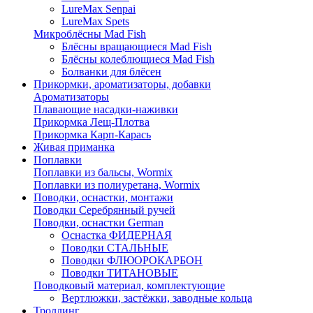
LureMax Senpai
LureMax Spets
Микроблёсны Mad Fish
Блёсны вращающиеся Mad Fish
Блёсны колеблющиеся Mad Fish
Болванки для блёсен
Прикормки, ароматизаторы, добавки
Ароматизаторы
Плавающие насадки-наживки
Прикормка Лещ-Плотва
Прикормка Карп-Карась
Живая приманка
Поплавки
Поплавки из бальсы, Wormix
Поплавки из полиуретана, Wormix
Поводки, оснастки, монтажи
Поводки Серебрянный ручей
Поводки, оснастки German
Оснастка ФИДЕРНАЯ
Поводки СТАЛЬНЫЕ
Поводки ФЛЮОРОКАРБОН
Поводки ТИТАНОВЫЕ
Поводковый материал, комплектующие
Вертлюжки, застёжки, заводные кольца
Троллинг