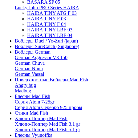
BASARA SP 05
Lucky John PRO Series HAIRA
HAIRA TINY ATG F 03
HAIRA TINY F 03
HAIRA TINY F 04
HAIRA TINY LBF 03
HAIRA TINY LBF 04
Воблеры Duel / Yo-Zuri (japan)
Воблеры SureCatch (Singapore)
Воблеры German
German Aggressor V3 150
German Chuva
German Nunu
German Vassal
Поверхностные Воблеры Mad Fish
Angry bug
Madbug
Блесны Mad Fish
Серия Atom 7-25gr
Серия Atom Серебро 925 пробы
Стики Mad Fish
Хлюпо-Поппер Mad Fish
Хлюпо-Поппер Mad Fish 3.1 gr
Хлюпо-Поппер Mad Fish 5.1 gr
Блесны Vyunoffka