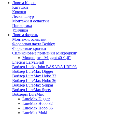
Ловим Карпа
Катушки
Крючки
Леска, шнур
Монтажи и оснастки
Прикормка
Удилища
Ловим Форель
Монтажи, оснастки
Форелевая паста Berkley
Форелевые крючки
Силиконовые приманки Микроджиг
Микроджиг Maggot 40 /1,6"
Блесны LarvaGraft
Воблер Lucky John BASARA LBF 03
Воблер LureMax Digger
Воблер LureMax Hobo 32
Воблер LureMax Hobo 36
Воблер LureMax Senpai
Воблер LureMax Spets
Воблеры LureMax
LureMax Digger
LureMax Hobo 32
LureMax Hobo 36
LureMax Moki