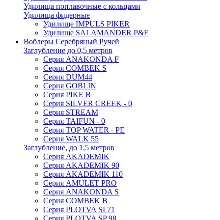
Удилища поплавочные с кольцами
Удилища фидерные
Удилище IMPULS PIKER
Удилище SALAMANDER P&F
Воблеры Серебряный Ручей
Заглубление до 0,5 метров
Серия ANAKONDA F
Серия COMBEK S
Серия DUM44
Серия GOBLIN
Серия PIKE B
Серия SILVER CREEK - 0
Серия STREAM
Серия TAIFUN - 0
Серия TOP WATER - PE
Серия WALK 55
Заглубление, до 1,5 метров
Серия AKADEMIK
Серия AKADEMIK 90
Серия AKADEMIK 110
Серия AMULET PRO
Серия ANAKONDA S
Серия COMBEK B
Серия PLOTVA SI 71
Серия PLOTVA SP 98