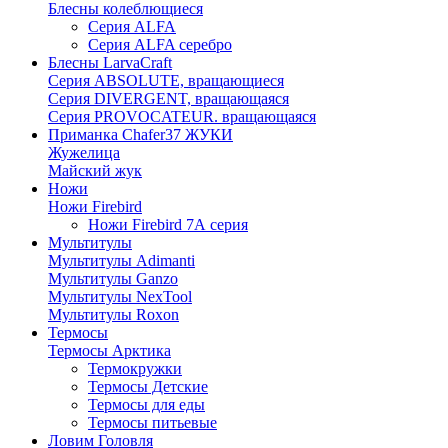
Блесны колеблющиеся
Серия ALFA
Серия ALFA серебро
Блесны LarvaCraft
Серия ABSOLUTE, вращающиеся
Серия DIVERGENT, вращающаяся
Серия PROVOCATEUR. вращающаяся
Приманка Chafer37 ЖУКИ
Жужелица
Майский жук
Ножи
Ножи Firebird
Ножи Firebird 7А серия
Мультитулы
Мультитулы Adimanti
Мультитулы Ganzo
Мультитулы NexTool
Мультитулы Roxon
Термосы
Термосы Арктика
Термокружки
Термосы Детские
Термосы для еды
Термосы питьевые
Ловим Головля