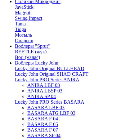
Силикон Микроджиг
JavaStick
Maggot
Swing Impact
Tanta
Tioga
Мотыль
Опарыш
Воблеры "Sprut"
BEETLE (жук)
Bori (малас)
Воблеры Lucky John
Lucky John Original BULLHEAD
Lucky John Original SHAD CRAFT
Lucky John PRO Series ANIRA
ANIRA LBF 03
ANIRA LBSP 03
ANIRA SP 04
Lucky John PRO Series BASARA
BASARA LBF 03
BASARA ATG LBF 03
BASARA F 04
BASARA F 05
BASARA F 07
BASARA SP 04