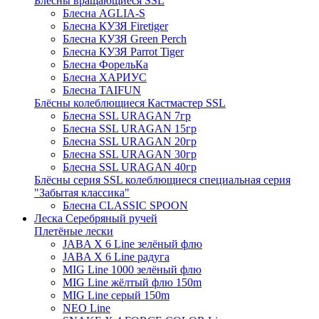
Блёсны вращающиеся SSL
Блесна AGLIA-S
Блесна КУЗЯ Firetiger
Блесна КУЗЯ Green Perch
Блесна КУЗЯ Parrot Tiger
Блесна ФорельКа
Блесна ХАРИУС
Блесна TAIFUN
Блёсны колеблющиеся Кастмастер SSL
Блесна SSL URAGAN 7гр
Блесна SSL URAGAN 15гр
Блесна SSL URAGAN 20гр
Блесна SSL URAGAN 30гр
Блесна SSL URAGAN 40гр
Блёсны серия SSL колеблющиеся специальная серия
"Забытая классика"
Блесна CLASSIC SPOON
Леска Серебряный ручей
Плетёные лески
JABA X 6 Line зелёный флю
JABA X 6 Line радуга
MIG Line 1000 зелёный флю
MIG Line жёлтый флю 150m
MIG Line серый 150m
NEO Line