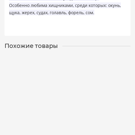
Особенно любима хищниками, среди которых: окунь,
щука, жерех, судах, голавль, форель, сом.
Похожие товары
Блесна Mad Fish Atom 14g, 67mm, покрытие Серебро
(14005)
2014005
3
350 р.