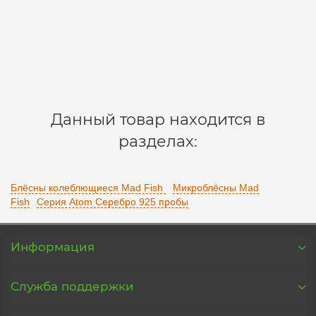
280 р.
В корзину
Данный товар находится в
разделах:
Блёсны колеблющиеся Mad Fish
Микроблёсны Mad
Fish
Серия Atom Серебро 925 пробы
Информация
Служба поддержки