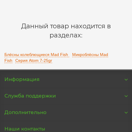
В корзину
Данный товар находится в
разделах:
Блёсны колеблющиеся Mad Fish
Микроблёсны Mad
Fish
Серия Atom 7-25gr
Информация
Служба поддержки
Дополнительно
Наши контакты