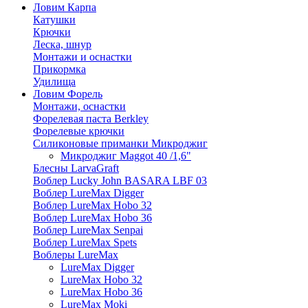
Ловим Карпа
Катушки
Крючки
Леска, шнур
Монтажи и оснастки
Прикормка
Удилища
Ловим Форель
Монтажи, оснастки
Форелевая паста Berkley
Форелевые крючки
Силиконовые приманки Микроджиг
Микроджиг Maggot 40 /1,6"
Блесны LarvaGraft
Воблер Lucky John BASARA LBF 03
Воблер LureMax Digger
Воблер LureMax Hobo 32
Воблер LureMax Hobo 36
Воблер LureMax Senpai
Воблер LureMax Spets
Воблеры LureMax
LureMax Digger
LureMax Hobo 32
LureMax Hobo 36
LureMax Moki