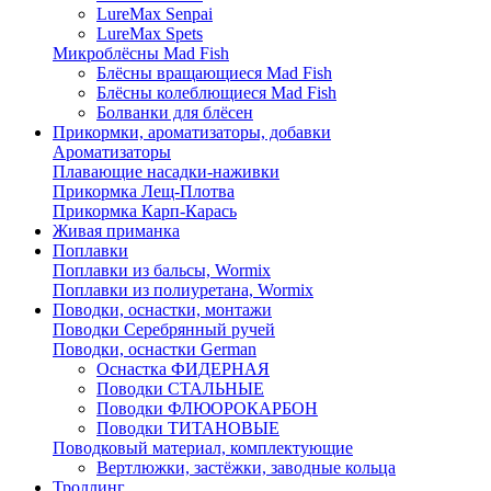
LureMax Senpai
LureMax Spets
Микроблёсны Mad Fish
Блёсны вращающиеся Mad Fish
Блёсны колеблющиеся Mad Fish
Болванки для блёсен
Прикормки, ароматизаторы, добавки
Ароматизаторы
Плавающие насадки-наживки
Прикормка Лещ-Плотва
Прикормка Карп-Карась
Живая приманка
Поплавки
Поплавки из бальсы, Wormix
Поплавки из полиуретана, Wormix
Поводки, оснастки, монтажи
Поводки Серебрянный ручей
Поводки, оснастки German
Оснастка ФИДЕРНАЯ
Поводки СТАЛЬНЫЕ
Поводки ФЛЮОРОКАРБОН
Поводки ТИТАНОВЫЕ
Поводковый материал, комплектующие
Вертлюжки, застёжки, заводные кольца
Троллинг