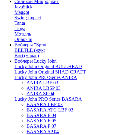
Силикон Микроджиг
JavaStick
Maggot
Swing Impact
Tanta
Tioga
Мотыль
Опарыш
Воблеры "Sprut"
BEETLE (жук)
Bori (малас)
Воблеры Lucky John
Lucky John Original BULLHEAD
Lucky John Original SHAD CRAFT
Lucky John PRO Series ANIRA
ANIRA LBF 03
ANIRA LBSP 03
ANIRA SP 04
Lucky John PRO Series BASARA
BASARA LBF 03
BASARA ATG LBF 03
BASARA F 04
BASARA F 05
BASARA F 07
BASARA SP 04