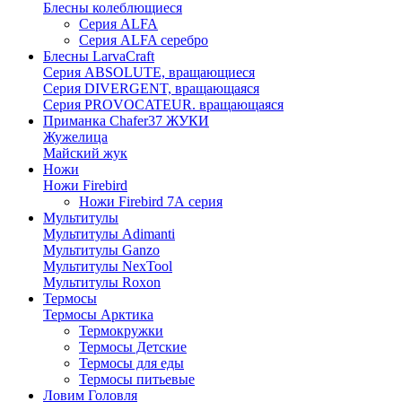
Блесны колеблющиеся
Серия ALFA
Серия ALFA серебро
Блесны LarvaCraft
Серия ABSOLUTE, вращающиеся
Серия DIVERGENT, вращающаяся
Серия PROVOCATEUR. вращающаяся
Приманка Chafer37 ЖУКИ
Жужелица
Майский жук
Ножи
Ножи Firebird
Ножи Firebird 7А серия
Мультитулы
Мультитулы Adimanti
Мультитулы Ganzo
Мультитулы NexTool
Мультитулы Roxon
Термосы
Термосы Арктика
Термокружки
Термосы Детские
Термосы для еды
Термосы питьевые
Ловим Головля