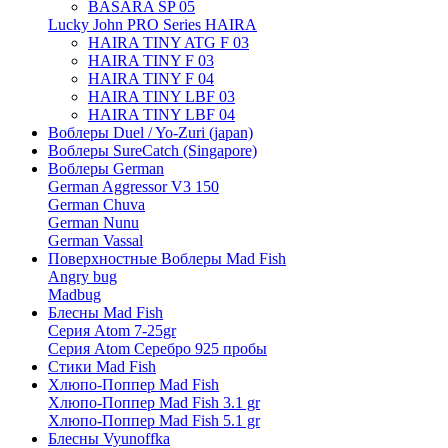
BASARA SP 05
Lucky John PRO Series HAIRA
HAIRA TINY ATG F 03
HAIRA TINY F 03
HAIRA TINY F 04
HAIRA TINY LBF 03
HAIRA TINY LBF 04
Воблеры Duel / Yo-Zuri (japan)
Воблеры SureCatch (Singapore)
Воблеры German
German Aggressor V3 150
German Chuva
German Nunu
German Vassal
Поверхностные Воблеры Mad Fish
Angry bug
Madbug
Блесны Mad Fish
Серия Atom 7-25gr
Серия Atom Серебро 925 пробы
Стики Mad Fish
Хлюпо-Поппер Mad Fish
Хлюпо-Поппер Mad Fish 3.1 gr
Хлюпо-Поппер Mad Fish 5.1 gr
Блесны Vyunoffka