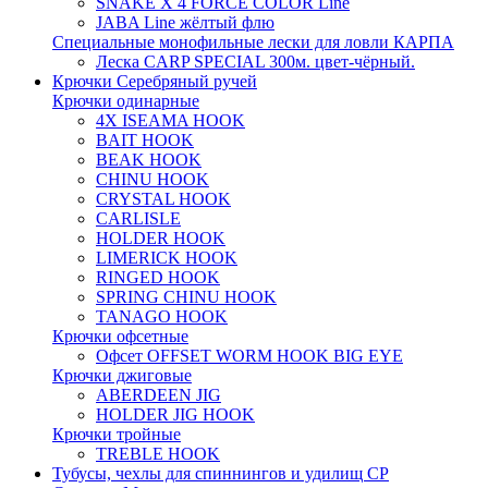
SNAKE X 4 FORCE COLOR Line
JABA Line жёлтый флю
Специальные монофильные лески для ловли КАРПА
Леска CARP SPECIAL 300м. цвет-чёрный.
Крючки Серебряный ручей
Крючки одинарные
4X ISEAMA HOOK
BAIT HOOK
BEAK HOOK
CHINU HOOK
CRYSTAL HOOK
CARLISLE
HOLDER HOOK
LIMERICK HOOK
RINGED HOOK
SPRING CHINU HOOK
TANAGO HOOK
Крючки офсетные
Офсет OFFSET WORM HOOK BIG EYE
Крючки джиговые
ABERDEEN JIG
HOLDER JIG HOOK
Крючки тройные
TREBLE HOOK
Тубусы, чехлы для спиннингов и удилищ СР