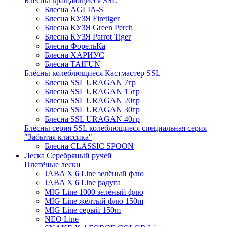
Блёсны вращающиеся SSL
Блесна AGLIA-S
Блесна КУЗЯ Firetiger
Блесна КУЗЯ Green Perch
Блесна КУЗЯ Parrot Tiger
Блесна ФорельКа
Блесна ХАРИУС
Блесна TAIFUN
Блёсны колеблющиеся Кастмастер SSL
Блесна SSL URAGAN 7гр
Блесна SSL URAGAN 15гр
Блесна SSL URAGAN 20гр
Блесна SSL URAGAN 30гр
Блесна SSL URAGAN 40гр
Блёсны серия SSL колеблющиеся специальная серия
"Забытая классика"
Блесна CLASSIC SPOON
Леска Серебряный ручей
Плетёные лески
JABA X 6 Line зелёный флю
JABA X 6 Line радуга
MIG Line 1000 зелёный флю
MIG Line жёлтый флю 150m
MIG Line серый 150m
NEO Line