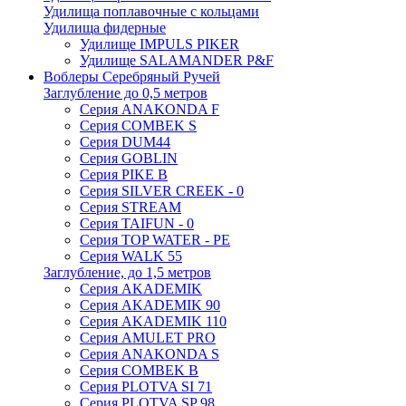
Удилища поплавочные с кольцами
Удилища фидерные
Удилище IMPULS PIKER
Удилище SALAMANDER P&F
Воблеры Серебряный Ручей
Заглубление до 0,5 метров
Серия ANAKONDA F
Серия COMBEK S
Серия DUM44
Серия GOBLIN
Серия PIKE B
Серия SILVER CREEK - 0
Серия STREAM
Серия TAIFUN - 0
Серия TOP WATER - PE
Серия WALK 55
Заглубление, до 1,5 метров
Серия AKADEMIK
Серия AKADEMIK 90
Серия AKADEMIK 110
Серия AMULET PRO
Серия ANAKONDA S
Серия COMBEK B
Серия PLOTVA SI 71
Серия PLOTVA SP 98