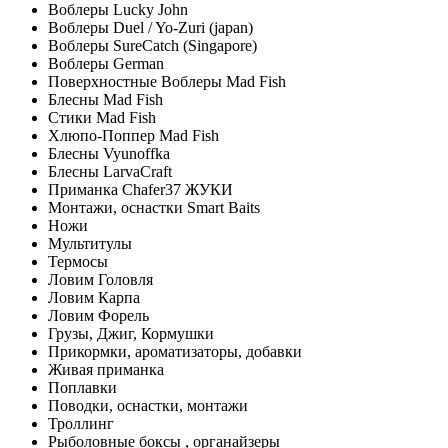
Воблеры Lucky John
Воблеры Duel / Yo-Zuri (japan)
Воблеры SureCatch (Singapore)
Воблеры German
Поверхностные Воблеры Mad Fish
Блесны Mad Fish
Стики Mad Fish
Хлюпо-Поппер Mad Fish
Блесны Vyunoffka
Блесны LarvaCraft
Приманка Chafer37 ЖУКИ
Монтажи, оснастки Smart Baits
Ножи
Мультитулы
Термосы
Ловим Головля
Ловим Карпа
Ловим Форель
Грузы, Джиг, Кормушки
Прикормки, ароматизаторы, добавки
Живая приманка
Поплавки
Поводки, оснастки, монтажи
Троллинг
Рыболовные боксы , органайзеры