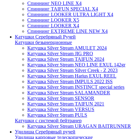
Спиннинг NEO LINE X4
Спиннинг TAIFUN SPECIAL X4
Спиннинг LOOKER ULTRA LIGHT X4
Спиннинг LOOKER X5
Спиннинг LOOKER X4
Спиннинг EXTREME LINE NEW X4
Катушки Серебряный Ручей
Катушки безынерционные
Катушка Silver Stream AMULET 2024
Катушка Silver Stream JIG PRO
Катушка Silver Stream TAIFUN 2024
Катушка Silver Stream NEO LINE EXUL 142gr
Катушка Silver Stream Silver Creek - Z 2023
Катушка Silver Stream Harius EXUL REEL
Катушка Silver Stream IMPULS 2022 ISS
Катушка Silver Stream INSTINCT special series
Катушка Silver Stream SALAMANDER
Катушка Silver Stream SENSOR
Катушка Silver Stream TAIFUN 2021
Катушка Silver Stream VERSUS
Катушка Silver Stream PULS
Катушки с системой бейтранер
Катушка Silver Stream URAGAN BAITRUNNER
Удилища Серебряный ручей
Удилища карповые телескопические