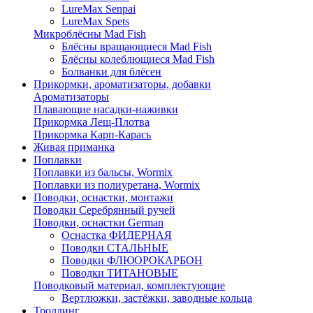
LureMax Senpai
LureMax Spets
Микроблёсны Mad Fish
Блёсны вращающиеся Mad Fish
Блёсны колеблющиеся Mad Fish
Болванки для блёсен
Прикормки, ароматизаторы, добавки
Ароматизаторы
Плавающие насадки-наживки
Прикормка Лещ-Плотва
Прикормка Карп-Карась
Живая приманка
Поплавки
Поплавки из бальсы, Wormix
Поплавки из полиуретана, Wormix
Поводки, оснастки, монтажи
Поводки Серебрянный ручей
Поводки, оснастки German
Оснастка ФИДЕРНАЯ
Поводки СТАЛЬНЫЕ
Поводки ФЛЮОРОКАРБОН
Поводки ТИТАНОВЫЕ
Поводковый материал, комплектующие
Вертлюжки, застёжки, заводные кольца
Троллинг