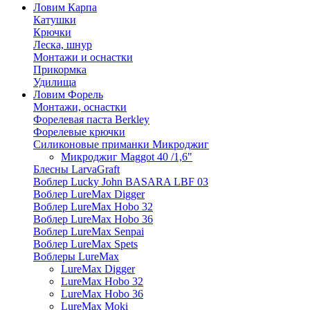
Ловим Карпа
Катушки
Крючки
Леска, шнур
Монтажи и оснастки
Прикормка
Удилища
Ловим Форель
Монтажи, оснастки
Форелевая паста Berkley
Форелевые крючки
Силиконовые приманки Микроджиг
Микроджиг Maggot 40 /1,6"
Блесны LarvaGraft
Воблер Lucky John BASARA LBF 03
Воблер LureMax Digger
Воблер LureMax Hobo 32
Воблер LureMax Hobo 36
Воблер LureMax Senpai
Воблер LureMax Spets
Воблеры LureMax
LureMax Digger
LureMax Hobo 32
LureMax Hobo 36
LureMax Moki