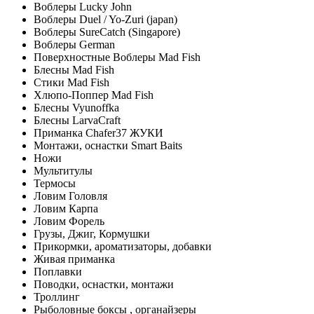
Воблеры Lucky John
Воблеры Duel / Yo-Zuri (japan)
Воблеры SureCatch (Singapore)
Воблеры German
Поверхностные Воблеры Mad Fish
Блесны Mad Fish
Стики Mad Fish
Хлюпо-Поппер Mad Fish
Блесны Vyunoffka
Блесны LarvaCraft
Приманка Chafer37 ЖУКИ
Монтажи, оснастки Smart Baits
Ножи
Мультитулы
Термосы
Ловим Головля
Ловим Карпа
Ловим Форель
Грузы, Джиг, Кормушки
Прикормки, ароматизаторы, добавки
Живая приманка
Поплавки
Поводки, оснастки, монтажи
Троллинг
Рыболовные боксы , органайзеры