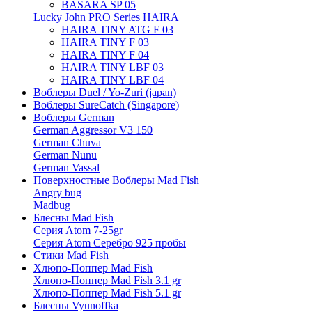
BASARA SP 05
Lucky John PRO Series HAIRA
HAIRA TINY ATG F 03
HAIRA TINY F 03
HAIRA TINY F 04
HAIRA TINY LBF 03
HAIRA TINY LBF 04
Воблеры Duel / Yo-Zuri (japan)
Воблеры SureCatch (Singapore)
Воблеры German
German Aggressor V3 150
German Chuva
German Nunu
German Vassal
Поверхностные Воблеры Mad Fish
Angry bug
Madbug
Блесны Mad Fish
Серия Atom 7-25gr
Серия Atom Серебро 925 пробы
Стики Mad Fish
Хлюпо-Поппер Mad Fish
Хлюпо-Поппер Mad Fish 3.1 gr
Хлюпо-Поппер Mad Fish 5.1 gr
Блесны Vyunoffka