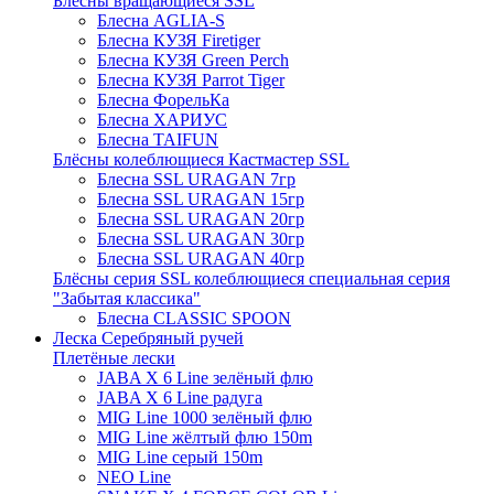
Блёсны вращающиеся SSL
Блесна AGLIA-S
Блесна КУЗЯ Firetiger
Блесна КУЗЯ Green Perch
Блесна КУЗЯ Parrot Tiger
Блесна ФорельКа
Блесна ХАРИУС
Блесна TAIFUN
Блёсны колеблющиеся Кастмастер SSL
Блесна SSL URAGAN 7гр
Блесна SSL URAGAN 15гр
Блесна SSL URAGAN 20гр
Блесна SSL URAGAN 30гр
Блесна SSL URAGAN 40гр
Блёсны серия SSL колеблющиеся специальная серия
"Забытая классика"
Блесна CLASSIC SPOON
Леска Серебряный ручей
Плетёные лески
JABA X 6 Line зелёный флю
JABA X 6 Line радуга
MIG Line 1000 зелёный флю
MIG Line жёлтый флю 150m
MIG Line серый 150m
NEO Line