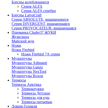
Блесны колеблющиеся
Серия ALFA
Серия ALFA серебро
Блесны LarvaCraft
Серия ABSOLUTE, вращающиеся
Серия DIVERGENT, вращающаяся
Серия PROVOCATEUR. вращающаяся
Приманка Chafer37 ЖУКИ
Жужелица
Майский жук
Ножи
Ножи Firebird
Ножи Firebird 7А серия
Мультитулы
Мультитулы Adimanti
Мультитулы Ganzo
Мультитулы NexTool
Мультитулы Roxon
Термосы
Термосы Арктика
Термокружки
Термосы Детские
Термосы для еды
Термосы питьевые
Ловим Головля