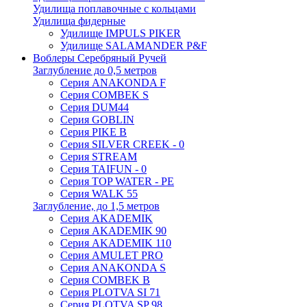
Удилища поплавочные с кольцами
Удилища фидерные
Удилище IMPULS PIKER
Удилище SALAMANDER P&F
Воблеры Серебряный Ручей
Заглубление до 0,5 метров
Серия ANAKONDA F
Серия COMBEK S
Серия DUM44
Серия GOBLIN
Серия PIKE B
Серия SILVER CREEK - 0
Серия STREAM
Серия TAIFUN - 0
Серия TOP WATER - PE
Серия WALK 55
Заглубление, до 1,5 метров
Серия AKADEMIK
Серия AKADEMIK 90
Серия AKADEMIK 110
Серия AMULET PRO
Серия ANAKONDA S
Серия COMBEK B
Серия PLOTVA SI 71
Серия PLOTVA SP 98