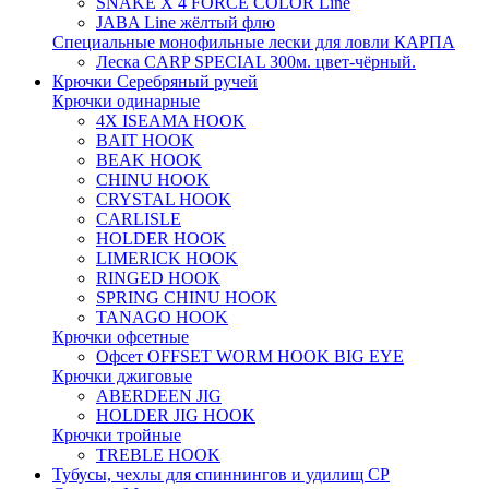
SNAKE X 4 FORCE COLOR Line
JABA Line жёлтый флю
Специальные монофильные лески для ловли КАРПА
Леска CARP SPECIAL 300м. цвет-чёрный.
Крючки Серебряный ручей
Крючки одинарные
4X ISEAMA HOOK
BAIT HOOK
BEAK HOOK
CHINU HOOK
CRYSTAL HOOK
CARLISLE
HOLDER HOOK
LIMERICK HOOK
RINGED HOOK
SPRING CHINU HOOK
TANAGO HOOK
Крючки офсетные
Офсет OFFSET WORM HOOK BIG EYE
Крючки джиговые
ABERDEEN JIG
HOLDER JIG HOOK
Крючки тройные
TREBLE HOOK
Тубусы, чехлы для спиннингов и удилищ СР