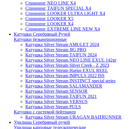
Спиннинг NEO LINE X4
Спиннинг TAIFUN SPECIAL X4
Спиннинг LOOKER ULTRA LIGHT X4
Спиннинг LOOKER X5
Спиннинг LOOKER X4
Спиннинг EXTREME LINE NEW X4
Катушки Серебряный Ручей
Катушки безынерционные
Катушка Silver Stream AMULET 2024
Катушка Silver Stream JIG PRO
Катушка Silver Stream TAIFUN 2024
Катушка Silver Stream NEO LINE EXUL 142gr
Катушка Silver Stream Silver Creek - Z 2023
Катушка Silver Stream Harius EXUL REEL
Катушка Silver Stream IMPULS 2022 ISS
Катушка Silver Stream INSTINCT special series
Катушка Silver Stream SALAMANDER
Катушка Silver Stream SENSOR
Катушка Silver Stream TAIFUN 2021
Катушка Silver Stream VERSUS
Катушка Silver Stream PULS
Катушки с системой бейтранер
Катушка Silver Stream URAGAN BAITRUNNER
Удилища Серебряный ручей
Удилища карповые телескопические