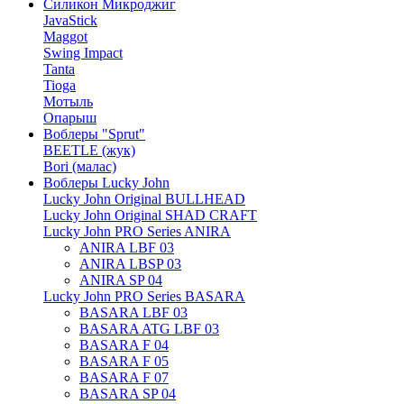
Силикон Микроджиг
JavaStick
Maggot
Swing Impact
Tanta
Tioga
Мотыль
Опарыш
Воблеры "Sprut"
BEETLE (жук)
Bori (малас)
Воблеры Lucky John
Lucky John Original BULLHEAD
Lucky John Original SHAD CRAFT
Lucky John PRO Series ANIRA
ANIRA LBF 03
ANIRA LBSP 03
ANIRA SP 04
Lucky John PRO Series BASARA
BASARA LBF 03
BASARA ATG LBF 03
BASARA F 04
BASARA F 05
BASARA F 07
BASARA SP 04