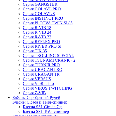
Серия GANGSTER
Серия GOLAVL PRO
Серия GOLAVL S
Серия INSTINCT PRO
Серия PLOTVA TWIN SI 85
Серия R-VIB 18
Серия R-VIB 24
Серия R-VIB 32
Серия REFLEX PRO
Серия RIVER PRO SI
Серия TIK 35
Серия TROLLING SPECIAL
Серия TSUNAMI CRANK - 2
Серия TURNIR PRO
Серия URAGAN PRO
Серия URAGAN TR
Серия VERSUS
Серия VipRus Pro
Серия VIRUS TWITCHING
Серия Z-VIB
Блёсны Серебряный Ручей
Блёсны Cicada и Тейл-спиннер
Блесна SSL Cicada 7гр
Блесна SSL Тейл-спиннер