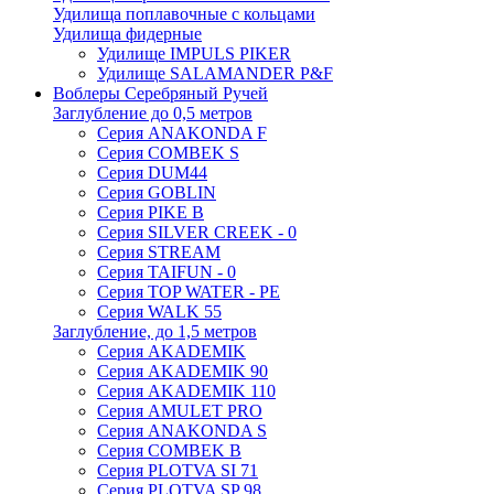
Удилища поплавочные с кольцами
Удилища фидерные
Удилище IMPULS PIKER
Удилище SALAMANDER P&F
Воблеры Серебряный Ручей
Заглубление до 0,5 метров
Серия ANAKONDA F
Серия COMBEK S
Серия DUM44
Серия GOBLIN
Серия PIKE B
Серия SILVER CREEK - 0
Серия STREAM
Серия TAIFUN - 0
Серия TOP WATER - PE
Серия WALK 55
Заглубление, до 1,5 метров
Серия AKADEMIK
Серия AKADEMIK 90
Серия AKADEMIK 110
Серия AMULET PRO
Серия ANAKONDA S
Серия COMBEK B
Серия PLOTVA SI 71
Серия PLOTVA SP 98