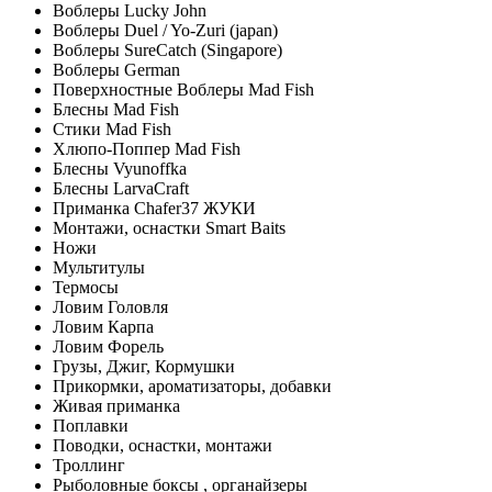
Воблеры Lucky John
Воблеры Duel / Yo-Zuri (japan)
Воблеры SureCatch (Singapore)
Воблеры German
Поверхностные Воблеры Mad Fish
Блесны Mad Fish
Стики Mad Fish
Хлюпо-Поппер Mad Fish
Блесны Vyunoffka
Блесны LarvaCraft
Приманка Chafer37 ЖУКИ
Монтажи, оснастки Smart Baits
Ножи
Мультитулы
Термосы
Ловим Головля
Ловим Карпа
Ловим Форель
Грузы, Джиг, Кормушки
Прикормки, ароматизаторы, добавки
Живая приманка
Поплавки
Поводки, оснастки, монтажи
Троллинг
Рыболовные боксы , органайзеры