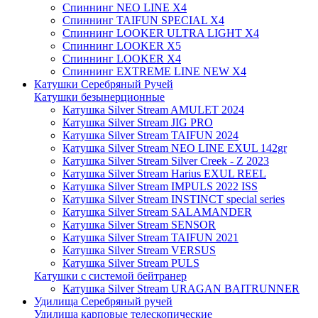
Спиннинг NEO LINE X4
Спиннинг TAIFUN SPECIAL X4
Спиннинг LOOKER ULTRA LIGHT X4
Спиннинг LOOKER X5
Спиннинг LOOKER X4
Спиннинг EXTREME LINE NEW X4
Катушки Серебряный Ручей
Катушки безынерционные
Катушка Silver Stream AMULET 2024
Катушка Silver Stream JIG PRO
Катушка Silver Stream TAIFUN 2024
Катушка Silver Stream NEO LINE EXUL 142gr
Катушка Silver Stream Silver Creek - Z 2023
Катушка Silver Stream Harius EXUL REEL
Катушка Silver Stream IMPULS 2022 ISS
Катушка Silver Stream INSTINCT special series
Катушка Silver Stream SALAMANDER
Катушка Silver Stream SENSOR
Катушка Silver Stream TAIFUN 2021
Катушка Silver Stream VERSUS
Катушка Silver Stream PULS
Катушки с системой бейтранер
Катушка Silver Stream URAGAN BAITRUNNER
Удилища Серебряный ручей
Удилища карповые телескопические