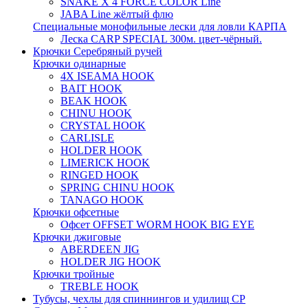
SNAKE X 4 FORCE COLOR Line
JABA Line жёлтый флю
Специальные монофильные лески для ловли КАРПА
Леска CARP SPECIAL 300м. цвет-чёрный.
Крючки Серебряный ручей
Крючки одинарные
4X ISEAMA HOOK
BAIT HOOK
BEAK HOOK
CHINU HOOK
CRYSTAL HOOK
CARLISLE
HOLDER HOOK
LIMERICK HOOK
RINGED HOOK
SPRING CHINU HOOK
TANAGO HOOK
Крючки офсетные
Офсет OFFSET WORM HOOK BIG EYE
Крючки джиговые
ABERDEEN JIG
HOLDER JIG HOOK
Крючки тройные
TREBLE HOOK
Тубусы, чехлы для спиннингов и удилищ СР