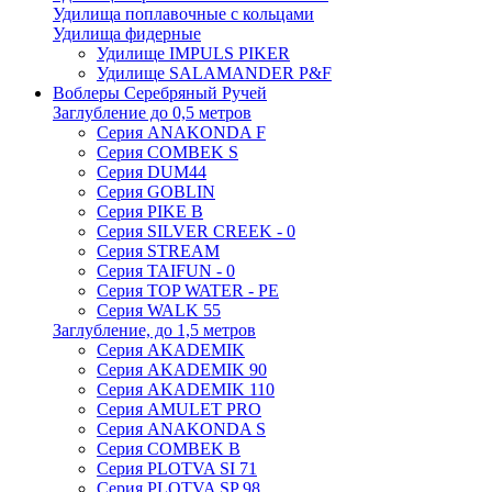
Удилища поплавочные с кольцами
Удилища фидерные
Удилище IMPULS PIKER
Удилище SALAMANDER P&F
Воблеры Серебряный Ручей
Заглубление до 0,5 метров
Серия ANAKONDA F
Серия COMBEK S
Серия DUM44
Серия GOBLIN
Серия PIKE B
Серия SILVER CREEK - 0
Серия STREAM
Серия TAIFUN - 0
Серия TOP WATER - PE
Серия WALK 55
Заглубление, до 1,5 метров
Серия AKADEMIK
Серия AKADEMIK 90
Серия AKADEMIK 110
Серия AMULET PRO
Серия ANAKONDA S
Серия COMBEK B
Серия PLOTVA SI 71
Серия PLOTVA SP 98