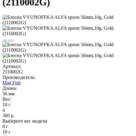
(2110002G)
Артикул:
2110002G
Производитель:
Mad Fish
Длина:
56 мм
Вес:
10 г
4
360 р.
Выберите вес модели
8 г
10 г