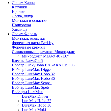
Ловим Карпа
Катушки
Крючки
Леска, шнур
Монтажи и оснастки
Прикормка
Удилища
Ловим Форель
Монтажи, оснастки
Форелевая паста Berkley
Форелевые крючки
Силиконовые приманки Микроджиг
Микроджиг Maggot 40 /1,6"
Блесны LarvaGraft
Воблер Lucky John BASARA LBF 03
Воблер LureMax Digger
Воблер LureMax Hobo 32
Воблер LureMax Hobo 36
Воблер LureMax Senpai
Воблер LureMax Spets
Воблеры LureMax
LureMax Digger
LureMax Hobo 32
LureMax Hobo 36
LureMax Moki