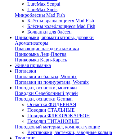
LureMax Senpai
LureMax Spets
Микроблёсны Mad Fish
Блёсны вращающиеся Mad Fish
Блёсны колеблющиеся Mad Fish
Болванки для блёсен
Прикормки, ароматизаторы, добавки
Ароматизаторы
Плавающие насадки-наживки
Прикормка Лещ-Плотва
Прикормка Карп-Карась
Живая приманка
Поплавки
Поплавки из бальсы, Wormix
Поплавки из полиуретана, Wormix
Поводки, оснастки, монтажи
Поводки Серебрянный ручей
Поводки, оснастки German
Оснастка ФИДЕРНАЯ
Поводки СТАЛЬНЫЕ
Поводки ФЛЮОРОКАРБОН
Поводки ТИТАНОВЫЕ
Поводковый материал, комплектующие
Вертлюжки, застёжки, заводные кольца
Троллинг