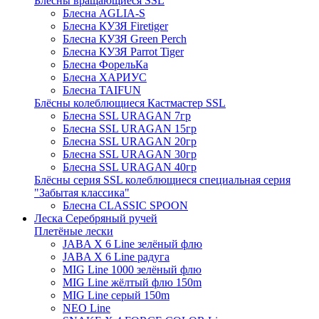
Блёсны вращающиеся SSL
Блесна AGLIA-S
Блесна КУЗЯ Firetiger
Блесна КУЗЯ Green Perch
Блесна КУЗЯ Parrot Tiger
Блесна ФорельКа
Блесна ХАРИУС
Блесна TAIFUN
Блёсны колеблющиеся Кастмастер SSL
Блесна SSL URAGAN 7гр
Блесна SSL URAGAN 15гр
Блесна SSL URAGAN 20гр
Блесна SSL URAGAN 30гр
Блесна SSL URAGAN 40гр
Блёсны серия SSL колеблющиеся специальная серия
"Забытая классика"
Блесна CLASSIC SPOON
Леска Серебряный ручей
Плетёные лески
JABA X 6 Line зелёный флю
JABA X 6 Line радуга
MIG Line 1000 зелёный флю
MIG Line жёлтый флю 150m
MIG Line серый 150m
NEO Line