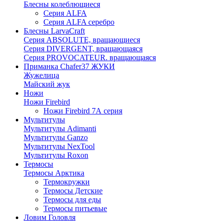
Блесны колеблющиеся
Серия ALFA
Серия ALFA серебро
Блесны LarvaCraft
Серия ABSOLUTE, вращающиеся
Серия DIVERGENT, вращающаяся
Серия PROVOCATEUR. вращающаяся
Приманка Chafer37 ЖУКИ
Жужелица
Майский жук
Ножи
Ножи Firebird
Ножи Firebird 7А серия
Мультитулы
Мультитулы Adimanti
Мультитулы Ganzo
Мультитулы NexTool
Мультитулы Roxon
Термосы
Термосы Арктика
Термокружки
Термосы Детские
Термосы для еды
Термосы питьевые
Ловим Головля