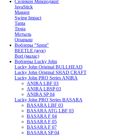
Силикон Микроджиг
JavaStick
Maggot
Swing Impact
Tanta
Tioga
Мотыль
Опарыш
Воблеры "Sprut"
BEETLE (жук)
Bori (малас)
Воблеры Lucky John
Lucky John Original BULLHEAD
Lucky John Original SHAD CRAFT
Lucky John PRO Series ANIRA
ANIRA LBF 03
ANIRA LBSP 03
ANIRA SP 04
Lucky John PRO Series BASARA
BASARA LBF 03
BASARA ATG LBF 03
BASARA F 04
BASARA F 05
BASARA F 07
BASARA SP 04