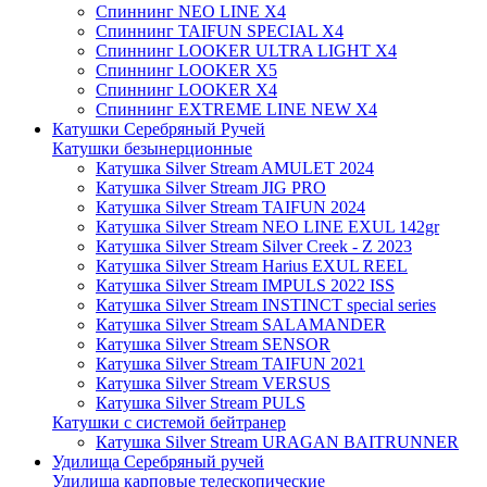
Спиннинг NEO LINE X4
Спиннинг TAIFUN SPECIAL X4
Спиннинг LOOKER ULTRA LIGHT X4
Спиннинг LOOKER X5
Спиннинг LOOKER X4
Спиннинг EXTREME LINE NEW X4
Катушки Серебряный Ручей
Катушки безынерционные
Катушка Silver Stream AMULET 2024
Катушка Silver Stream JIG PRO
Катушка Silver Stream TAIFUN 2024
Катушка Silver Stream NEO LINE EXUL 142gr
Катушка Silver Stream Silver Creek - Z 2023
Катушка Silver Stream Harius EXUL REEL
Катушка Silver Stream IMPULS 2022 ISS
Катушка Silver Stream INSTINCT special series
Катушка Silver Stream SALAMANDER
Катушка Silver Stream SENSOR
Катушка Silver Stream TAIFUN 2021
Катушка Silver Stream VERSUS
Катушка Silver Stream PULS
Катушки с системой бейтранер
Катушка Silver Stream URAGAN BAITRUNNER
Удилища Серебряный ручей
Удилища карповые телескопические