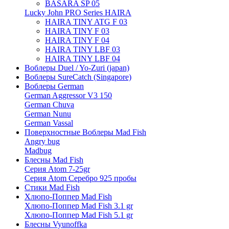
BASARA SP 05
Lucky John PRO Series HAIRA
HAIRA TINY ATG F 03
HAIRA TINY F 03
HAIRA TINY F 04
HAIRA TINY LBF 03
HAIRA TINY LBF 04
Воблеры Duel / Yo-Zuri (japan)
Воблеры SureCatch (Singapore)
Воблеры German
German Aggressor V3 150
German Chuva
German Nunu
German Vassal
Поверхностные Воблеры Mad Fish
Angry bug
Madbug
Блесны Mad Fish
Серия Atom 7-25gr
Серия Atom Серебро 925 пробы
Стики Mad Fish
Хлюпо-Поппер Mad Fish
Хлюпо-Поппер Mad Fish 3.1 gr
Хлюпо-Поппер Mad Fish 5.1 gr
Блесны Vyunoffka