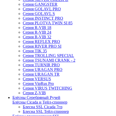
Серия GANGSTER
Серия GOLAVL PRO
Серия GOLAVL S
Серия INSTINCT PRO
Серия PLOTVA TWIN SI 85
Серия R-VIB 18
Серия R-VIB 24
Серия R-VIB 32
Серия REFLEX PRO
Серия RIVER PRO SI
Серия TIK 35
Серия TROLLING SPECIAL
Серия TSUNAMI CRANK - 2
Серия TURNIR PRO
Серия URAGAN PRO
Серия URAGAN TR
Серия VERSUS
Серия VipRus Pro
Серия VIRUS TWITCHING
Серия Z-VIB
Блёсны Серебряный Ручей
Блёсны Cicada и Тейл-спиннер
Блесна SSL Cicada 7гр
Блесна SSL Тейл-спиннер