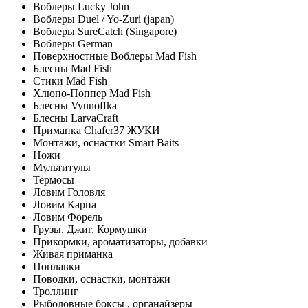
Воблеры Lucky John
Воблеры Duel / Yo-Zuri (japan)
Воблеры SureCatch (Singapore)
Воблеры German
Поверхностные Воблеры Mad Fish
Блесны Mad Fish
Стики Mad Fish
Хлюпо-Поппер Mad Fish
Блесны Vyunoffka
Блесны LarvaCraft
Приманка Chafer37 ЖУКИ
Монтажи, оснастки Smart Baits
Ножи
Мультитулы
Термосы
Ловим Головля
Ловим Карпа
Ловим Форель
Грузы, Джиг, Кормушки
Прикормки, ароматизаторы, добавки
Живая приманка
Поплавки
Поводки, оснастки, монтажи
Троллинг
Рыболовные боксы , органайзеры