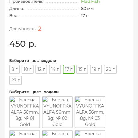
Производитель:
Mad Fish
Длина:
80 мм
Вес:
17 г
2
450 р.
Выберите вес модели
8 г
10 г
12 г
14 г
17 г
15 г
19 г
20 г
27 г
Выберите цвет модели