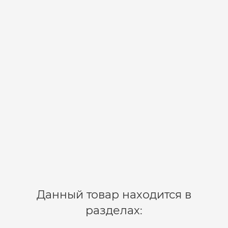
Блесна VYUNOFFKA ALFA spoon 80mm,19g, Gold
(2119005G)
2119005G
7
480 р.
В корзину
Данный товар находится в
разделах: