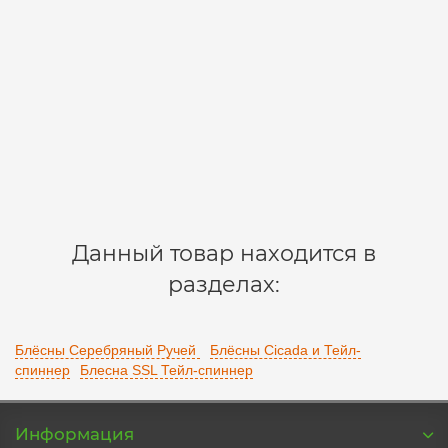
Блесна SSL URAGAN 7g 45mm C3
11-25-0236
2
185 р.
В корзину
Данный товар находится в
разделах:
Блёсны Серебряный Ручей
Блёсны Cicada и Тейл-
спиннер
Блесна SSL Тейл-спиннер
Информация