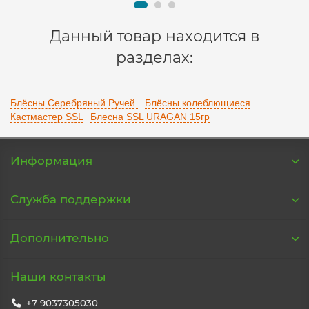
Данный товар находится в
разделах:
Блёсны Серебряный Ручей
Блёсны колеблющиеся
Кастмастер SSL
Блесна SSL URAGAN 15гр
Информация
Служба поддержки
Дополнительно
Наши контакты
+7 9037305030