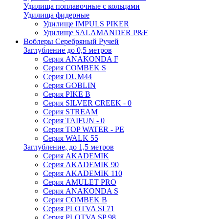
Удилища поплавочные с кольцами
Удилища фидерные
Удилище IMPULS PIKER
Удилище SALAMANDER P&F
Воблеры Серебряный Ручей
Заглубление до 0,5 метров
Серия ANAKONDA F
Серия COMBEK S
Серия DUM44
Серия GOBLIN
Серия PIKE B
Серия SILVER CREEK - 0
Серия STREAM
Серия TAIFUN - 0
Серия TOP WATER - PE
Серия WALK 55
Заглубление, до 1,5 метров
Серия AKADEMIK
Серия AKADEMIK 90
Серия AKADEMIK 110
Серия AMULET PRO
Серия ANAKONDA S
Серия COMBEK B
Серия PLOTVA SI 71
Серия PLOTVA SP 98