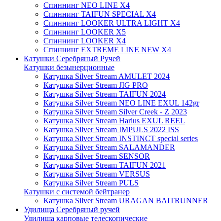
Спиннинг NEO LINE X4
Спиннинг TAIFUN SPECIAL X4
Спиннинг LOOKER ULTRA LIGHT X4
Спиннинг LOOKER X5
Спиннинг LOOKER X4
Спиннинг EXTREME LINE NEW X4
Катушки Серебряный Ручей
Катушки безынерционные
Катушка Silver Stream AMULET 2024
Катушка Silver Stream JIG PRO
Катушка Silver Stream TAIFUN 2024
Катушка Silver Stream NEO LINE EXUL 142gr
Катушка Silver Stream Silver Creek - Z 2023
Катушка Silver Stream Harius EXUL REEL
Катушка Silver Stream IMPULS 2022 ISS
Катушка Silver Stream INSTINCT special series
Катушка Silver Stream SALAMANDER
Катушка Silver Stream SENSOR
Катушка Silver Stream TAIFUN 2021
Катушка Silver Stream VERSUS
Катушка Silver Stream PULS
Катушки с системой бейтранер
Катушка Silver Stream URAGAN BAITRUNNER
Удилища Серебряный ручей
Удилища карповые телескопические