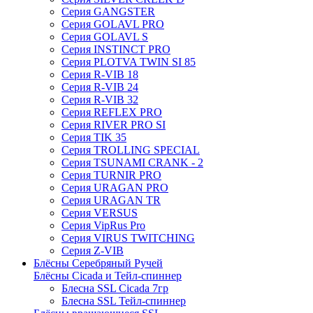
Серия GANGSTER
Серия GOLAVL PRO
Серия GOLAVL S
Серия INSTINCT PRO
Серия PLOTVA TWIN SI 85
Серия R-VIB 18
Серия R-VIB 24
Серия R-VIB 32
Серия REFLEX PRO
Серия RIVER PRO SI
Серия TIK 35
Серия TROLLING SPECIAL
Серия TSUNAMI CRANK - 2
Серия TURNIR PRO
Серия URAGAN PRO
Серия URAGAN TR
Серия VERSUS
Серия VipRus Pro
Серия VIRUS TWITCHING
Серия Z-VIB
Блёсны Серебряный Ручей
Блёсны Cicada и Тейл-спиннер
Блесна SSL Cicada 7гр
Блесна SSL Тейл-спиннер