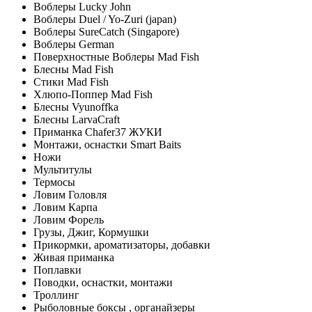
Воблеры Lucky John
Воблеры Duel / Yo-Zuri (japan)
Воблеры SureCatch (Singapore)
Воблеры German
Поверхностные Воблеры Mad Fish
Блесны Mad Fish
Стики Mad Fish
Хлюпо-Поппер Mad Fish
Блесны Vyunoffka
Блесны LarvaCraft
Приманка Chafer37 ЖУКИ
Монтажи, оснастки Smart Baits
Ножи
Мультитулы
Термосы
Ловим Головля
Ловим Карпа
Ловим Форель
Грузы, Джиг, Кормушки
Прикормки, ароматизаторы, добавки
Живая приманка
Поплавки
Поводки, оснастки, монтажи
Троллинг
Рыболовные боксы , органайзеры