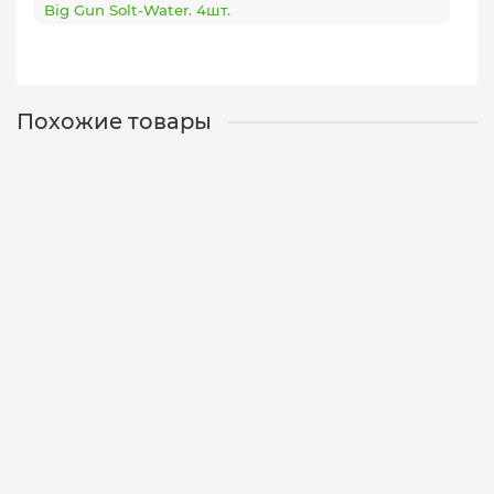
Big Gun Solt-Water. 4шт.
Похожие товары
Крючок одинарный MUSTAD 10829NPBLN №8/0 Big
Gun Solt-Water. 3шт.
10829-8/0-3
2
390 р.