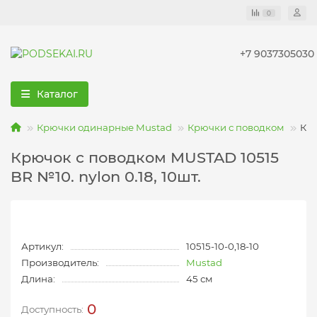
0
+7 9037305030
Каталог
Крючки одинарные Mustad
Крючки с поводком
Крю
Крючок с поводком MUSTAD 10515
BR №10. nylon 0.18, 10шт.
Артикул:
10515-10-0,18-10
Производитель:
Mustad
Длина:
45 см
0