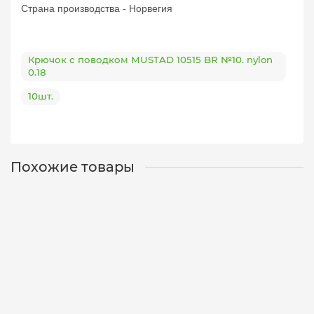
Страна производства - Норвегия
Крючок с поводком MUSTAD 10515 BR №10. nylon
0.18
10шт.
Похожие товары
Крючок с поводком MUSTAD 10015 BLN №10. nylon 0.18,
10шт.
10015-10-0,18-10