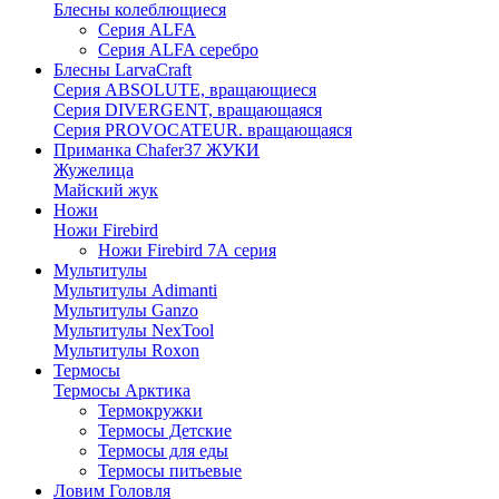
Блесны колеблющиеся
Серия ALFA
Серия ALFA серебро
Блесны LarvaCraft
Серия ABSOLUTE, вращающиеся
Серия DIVERGENT, вращающаяся
Серия PROVOCATEUR. вращающаяся
Приманка Chafer37 ЖУКИ
Жужелица
Майский жук
Ножи
Ножи Firebird
Ножи Firebird 7А серия
Мультитулы
Мультитулы Adimanti
Мультитулы Ganzo
Мультитулы NexTool
Мультитулы Roxon
Термосы
Термосы Арктика
Термокружки
Термосы Детские
Термосы для еды
Термосы питьевые
Ловим Головля