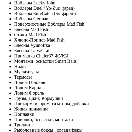
Воблеры Lucky John
Воблеры Duel / Yo-Zuri (japan)
Воблеры SureCatch (Singapore)
Воблеры German
Поверхностные Воблеры Mad Fish
Блесны Mad Fish
Стики Mad Fish
Хлюпо-Поппер Mad Fish
Блесны Vyunoffka
Блесны LarvaCraft
Приманка Chafer37 ЖУКИ
Монтажи, оснастки Smart Baits
Ножи
Мультитулы
Термосы
Ловим Головля
Ловим Карпа
Ловим Форель
Грузы, Джиг, Кормушки
Прикормки, ароматизаторы, добавки
Живая приманка
Поплавки
Поводки, оснастки, монтажи
Троллинг
Рыболовные боксы , органайзеры