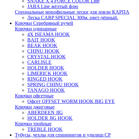
SNAKE X 4 FORCE COLOR Line
JABA Line жёлтый флю
Специальные монофильные лески для ловли КАРПА
Леска CARP SPECIAL 300м. цвет-чёрный.
Крючки Серебряный ручей
Крючки одинарные
4X ISEAMA HOOK
BAIT HOOK
BEAK HOOK
CHINU HOOK
CRYSTAL HOOK
CARLISLE
HOLDER HOOK
LIMERICK HOOK
RINGED HOOK
SPRING CHINU HOOK
TANAGO HOOK
Крючки офсетные
Офсет OFFSET WORM HOOK BIG EYE
Крючки джиговые
ABERDEEN JIG
HOLDER JIG HOOK
Крючки тройные
TREBLE HOOK
Тубусы, чехлы для спиннингов и удилищ СР