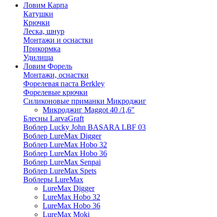
Ловим Карпа
Катушки
Крючки
Леска, шнур
Монтажи и оснастки
Прикормка
Удилища
Ловим Форель
Монтажи, оснастки
Форелевая паста Berkley
Форелевые крючки
Силиконовые приманки Микроджиг
Микроджиг Maggot 40 /1,6"
Блесны LarvaGraft
Воблер Lucky John BASARA LBF 03
Воблер LureMax Digger
Воблер LureMax Hobo 32
Воблер LureMax Hobo 36
Воблер LureMax Senpai
Воблер LureMax Spets
Воблеры LureMax
LureMax Digger
LureMax Hobo 32
LureMax Hobo 36
LureMax Moki