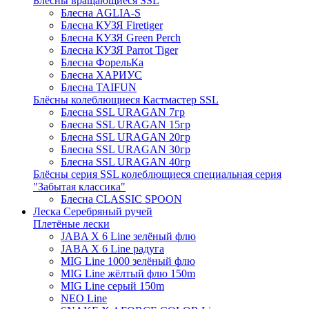
Блёсны вращающиеся SSL
Блесна AGLIA-S
Блесна КУЗЯ Firetiger
Блесна КУЗЯ Green Perch
Блесна КУЗЯ Parrot Tiger
Блесна ФорельКа
Блесна ХАРИУС
Блесна TAIFUN
Блёсны колеблющиеся Кастмастер SSL
Блесна SSL URAGAN 7гр
Блесна SSL URAGAN 15гр
Блесна SSL URAGAN 20гр
Блесна SSL URAGAN 30гр
Блесна SSL URAGAN 40гр
Блёсны серия SSL колеблющиеся специальная серия
"Забытая классика"
Блесна CLASSIC SPOON
Леска Серебряный ручей
Плетёные лески
JABA X 6 Line зелёный флю
JABA X 6 Line радуга
MIG Line 1000 зелёный флю
MIG Line жёлтый флю 150m
MIG Line серый 150m
NEO Line