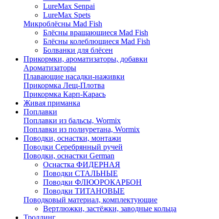
LureMax Senpai
LureMax Spets
Микроблёсны Mad Fish
Блёсны вращающиеся Mad Fish
Блёсны колеблющиеся Mad Fish
Болванки для блёсен
Прикормки, ароматизаторы, добавки
Ароматизаторы
Плавающие насадки-наживки
Прикормка Лещ-Плотва
Прикормка Карп-Карась
Живая приманка
Поплавки
Поплавки из бальсы, Wormix
Поплавки из полиуретана, Wormix
Поводки, оснастки, монтажи
Поводки Серебрянный ручей
Поводки, оснастки German
Оснастка ФИДЕРНАЯ
Поводки СТАЛЬНЫЕ
Поводки ФЛЮОРОКАРБОН
Поводки ТИТАНОВЫЕ
Поводковый материал, комплектующие
Вертлюжки, застёжки, заводные кольца
Троллинг