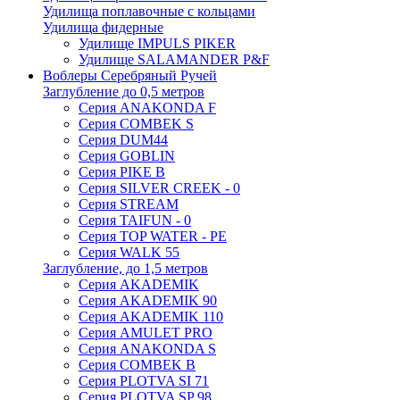
Удилища поплавочные с кольцами
Удилища фидерные
Удилище IMPULS PIKER
Удилище SALAMANDER P&F
Воблеры Серебряный Ручей
Заглубление до 0,5 метров
Серия ANAKONDA F
Серия COMBEK S
Серия DUM44
Серия GOBLIN
Серия PIKE B
Серия SILVER CREEK - 0
Серия STREAM
Серия TAIFUN - 0
Серия TOP WATER - PE
Серия WALK 55
Заглубление, до 1,5 метров
Серия AKADEMIK
Серия AKADEMIK 90
Серия AKADEMIK 110
Серия AMULET PRO
Серия ANAKONDA S
Серия COMBEK B
Серия PLOTVA SI 71
Серия PLOTVA SP 98