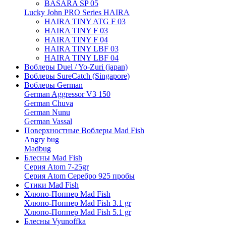
BASARA SP 05
Lucky John PRO Series HAIRA
HAIRA TINY ATG F 03
HAIRA TINY F 03
HAIRA TINY F 04
HAIRA TINY LBF 03
HAIRA TINY LBF 04
Воблеры Duel / Yo-Zuri (japan)
Воблеры SureCatch (Singapore)
Воблеры German
German Aggressor V3 150
German Chuva
German Nunu
German Vassal
Поверхностные Воблеры Mad Fish
Angry bug
Madbug
Блесны Mad Fish
Серия Atom 7-25gr
Серия Atom Серебро 925 пробы
Стики Mad Fish
Хлюпо-Поппер Mad Fish
Хлюпо-Поппер Mad Fish 3.1 gr
Хлюпо-Поппер Mad Fish 5.1 gr
Блесны Vyunoffka