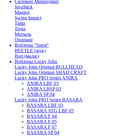
Силикон Микроджиг
JavaStick
Maggot
Swing Impact
Tanta
Tioga
Мотыль
Опарыш
Воблеры "Sprut"
BEETLE (жук)
Bori (малас)
Воблеры Lucky John
Lucky John Original BULLHEAD
Lucky John Original SHAD CRAFT
Lucky John PRO Series ANIRA
ANIRA LBF 03
ANIRA LBSP 03
ANIRA SP 04
Lucky John PRO Series BASARA
BASARA LBF 03
BASARA ATG LBF 03
BASARA F 04
BASARA F 05
BASARA F 07
BASARA SP 04