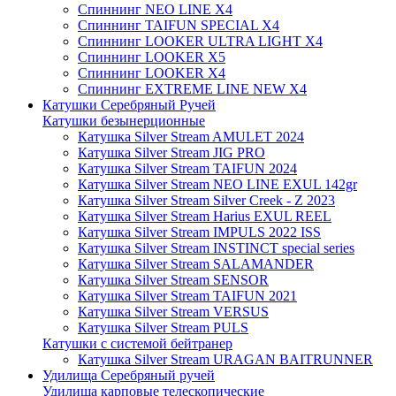
Спиннинг NEO LINE X4
Спиннинг TAIFUN SPECIAL X4
Спиннинг LOOKER ULTRA LIGHT X4
Спиннинг LOOKER X5
Спиннинг LOOKER X4
Спиннинг EXTREME LINE NEW X4
Катушки Серебряный Ручей
Катушки безынерционные
Катушка Silver Stream AMULET 2024
Катушка Silver Stream JIG PRO
Катушка Silver Stream TAIFUN 2024
Катушка Silver Stream NEO LINE EXUL 142gr
Катушка Silver Stream Silver Creek - Z 2023
Катушка Silver Stream Harius EXUL REEL
Катушка Silver Stream IMPULS 2022 ISS
Катушка Silver Stream INSTINCT special series
Катушка Silver Stream SALAMANDER
Катушка Silver Stream SENSOR
Катушка Silver Stream TAIFUN 2021
Катушка Silver Stream VERSUS
Катушка Silver Stream PULS
Катушки с системой бейтранер
Катушка Silver Stream URAGAN BAITRUNNER
Удилища Серебряный ручей
Удилища карповые телескопические