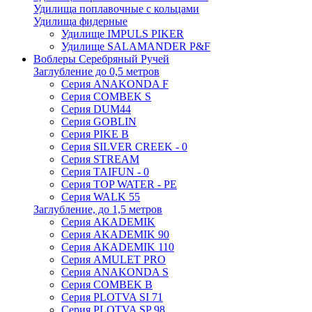
Удилища поплавочные с кольцами
Удилища фидерные
Удилище IMPULS PIKER
Удилище SALAMANDER P&F
Воблеры Серебряный Ручей
Заглубление до 0,5 метров
Серия ANAKONDA F
Серия COMBEK S
Серия DUM44
Серия GOBLIN
Серия PIKE B
Серия SILVER CREEK - 0
Серия STREAM
Серия TAIFUN - 0
Серия TOP WATER - PE
Серия WALK 55
Заглубление, до 1,5 метров
Серия AKADEMIK
Серия AKADEMIK 90
Серия AKADEMIK 110
Серия AMULET PRO
Серия ANAKONDA S
Серия COMBEK B
Серия PLOTVA SI 71
Серия PLOTVA SP 98