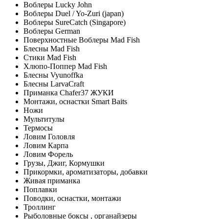
Воблеры Lucky John
Воблеры Duel / Yo-Zuri (japan)
Воблеры SureCatch (Singapore)
Воблеры German
Поверхностные Воблеры Mad Fish
Блесны Mad Fish
Стики Mad Fish
Хлюпо-Поппер Mad Fish
Блесны Vyunoffka
Блесны LarvaCraft
Приманка Chafer37 ЖУКИ
Монтажи, оснастки Smart Baits
Ножи
Мультитулы
Термосы
Ловим Головля
Ловим Карпа
Ловим Форель
Грузы, Джиг, Кормушки
Прикормки, ароматизаторы, добавки
Живая приманка
Поплавки
Поводки, оснастки, монтажи
Троллинг
Рыболовные боксы , органайзеры