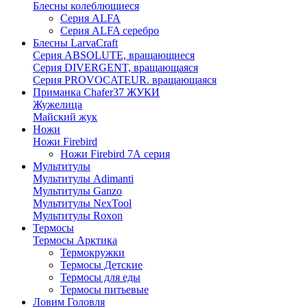
Блесны колеблющиеся
Серия ALFA
Серия ALFA серебро
Блесны LarvaCraft
Серия ABSOLUTE, вращающиеся
Серия DIVERGENT, вращающаяся
Серия PROVOCATEUR. вращающаяся
Приманка Chafer37 ЖУКИ
Жужелица
Майский жук
Ножи
Ножи Firebird
Ножи Firebird 7А серия
Мультитулы
Мультитулы Adimanti
Мультитулы Ganzo
Мультитулы NexTool
Мультитулы Roxon
Термосы
Термосы Арктика
Термокружки
Термосы Детские
Термосы для еды
Термосы питьевые
Ловим Головля