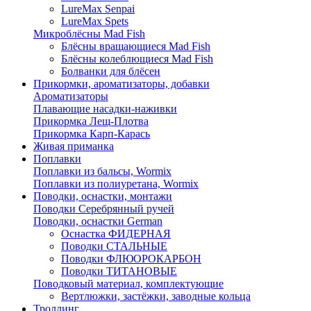
LureMax Senpai
LureMax Spets
Микроблёсны Mad Fish
Блёсны вращающиеся Mad Fish
Блёсны колеблющиеся Mad Fish
Болванки для блёсен
Прикормки, ароматизаторы, добавки
Ароматизаторы
Плавающие насадки-наживки
Прикормка Лещ-Плотва
Прикормка Карп-Карась
Живая приманка
Поплавки
Поплавки из бальсы, Wormix
Поплавки из полиуретана, Wormix
Поводки, оснастки, монтажи
Поводки Серебрянный ручей
Поводки, оснастки German
Оснастка ФИДЕРНАЯ
Поводки СТАЛЬНЫЕ
Поводки ФЛЮОРОКАРБОН
Поводки ТИТАНОВЫЕ
Поводковый материал, комплектующие
Вертлюжки, застёжки, заводные кольца
Троллинг