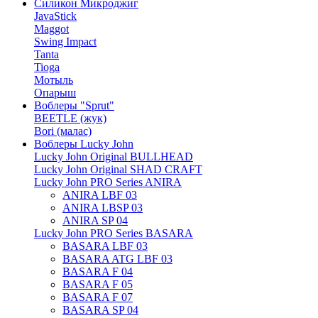
Силикон Микроджиг
JavaStick
Maggot
Swing Impact
Tanta
Tioga
Мотыль
Опарыш
Воблеры "Sprut"
BEETLE (жук)
Bori (малас)
Воблеры Lucky John
Lucky John Original BULLHEAD
Lucky John Original SHAD CRAFT
Lucky John PRO Series ANIRA
ANIRA LBF 03
ANIRA LBSP 03
ANIRA SP 04
Lucky John PRO Series BASARA
BASARA LBF 03
BASARA ATG LBF 03
BASARA F 04
BASARA F 05
BASARA F 07
BASARA SP 04