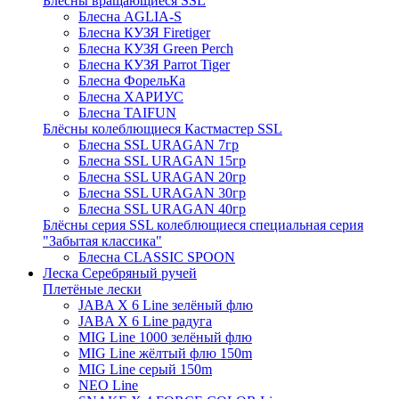
Блёсны вращающиеся SSL
Блесна AGLIA-S
Блесна КУЗЯ Firetiger
Блесна КУЗЯ Green Perch
Блесна КУЗЯ Parrot Tiger
Блесна ФорельКа
Блесна ХАРИУС
Блесна TAIFUN
Блёсны колеблющиеся Кастмастер SSL
Блесна SSL URAGAN 7гр
Блесна SSL URAGAN 15гр
Блесна SSL URAGAN 20гр
Блесна SSL URAGAN 30гр
Блесна SSL URAGAN 40гр
Блёсны серия SSL колеблющиеся специальная серия
"Забытая классика"
Блесна CLASSIC SPOON
Леска Серебряный ручей
Плетёные лески
JABA X 6 Line зелёный флю
JABA X 6 Line радуга
MIG Line 1000 зелёный флю
MIG Line жёлтый флю 150m
MIG Line серый 150m
NEO Line