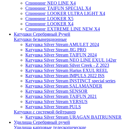
Спиннинг NEO LINE X4
Спиннинг TAIFUN SPECIAL X4
Спиннинг LOOKER ULTRA LIGHT X4
Спиннинг LOOKER X5
Спиннинг LOOKER X4
Спиннинг EXTREME LINE NEW X4
Катушки Серебряный Ручей
Катушки безынерционные
Катушка Silver Stream AMULET 2024
Катушка Silver Stream JIG PRO
Катушка Silver Stream TAIFUN 2024
Катушка Silver Stream NEO LINE EXUL 142gr
Катушка Silver Stream Silver Creek - Z 2023
Катушка Silver Stream Harius EXUL REEL
Катушка Silver Stream IMPULS 2022 ISS
Катушка Silver Stream INSTINCT special series
Катушка Silver Stream SALAMANDER
Катушка Silver Stream SENSOR
Катушка Silver Stream TAIFUN 2021
Катушка Silver Stream VERSUS
Катушка Silver Stream PULS
Катушки с системой бейтранер
Катушка Silver Stream URAGAN BAITRUNNER
Удилища Серебряный ручей
Удилища карповые телескопические