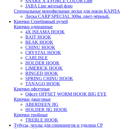
SNAKE X 4 FORCE COLOR Line
JABA Line жёлтый флю
Специальные монофильные лески для ловли КАРПА
Леска CARP SPECIAL 300м. цвет-чёрный.
Крючки Серебряный ручей
Крючки одинарные
4X ISEAMA HOOK
BAIT HOOK
BEAK HOOK
CHINU HOOK
CRYSTAL HOOK
CARLISLE
HOLDER HOOK
LIMERICK HOOK
RINGED HOOK
SPRING CHINU HOOK
TANAGO HOOK
Крючки офсетные
Офсет OFFSET WORM HOOK BIG EYE
Крючки джиговые
ABERDEEN JIG
HOLDER JIG HOOK
Крючки тройные
TREBLE HOOK
Тубусы, чехлы для спиннингов и удилищ СР