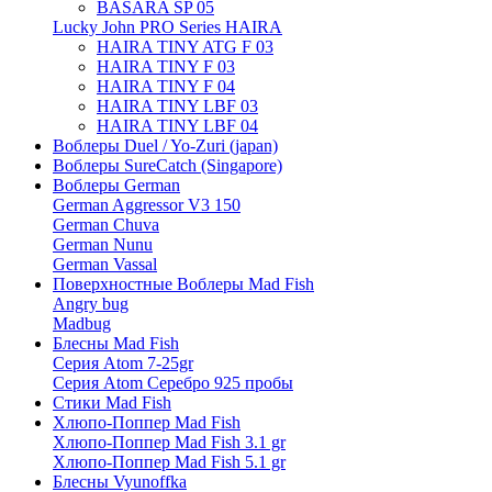
BASARA SP 05
Lucky John PRO Series HAIRA
HAIRA TINY ATG F 03
HAIRA TINY F 03
HAIRA TINY F 04
HAIRA TINY LBF 03
HAIRA TINY LBF 04
Воблеры Duel / Yo-Zuri (japan)
Воблеры SureCatch (Singapore)
Воблеры German
German Aggressor V3 150
German Chuva
German Nunu
German Vassal
Поверхностные Воблеры Mad Fish
Angry bug
Madbug
Блесны Mad Fish
Серия Atom 7-25gr
Серия Atom Серебро 925 пробы
Стики Mad Fish
Хлюпо-Поппер Mad Fish
Хлюпо-Поппер Mad Fish 3.1 gr
Хлюпо-Поппер Mad Fish 5.1 gr
Блесны Vyunoffka