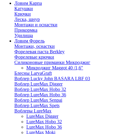
Ловим Карпа
Катушки
Крючки
Леска, шнур
Монтажи и оснастки
Прикормка
Удилища
Ловим Форель
Монтажи, оснастки
Форелевая паста Berkley
Форелевые крючки
Силиконовые приманки Микроджиг
Микроджиг Maggot 40 /1,6"
Блесны LarvaGraft
Воблер Lucky John BASARA LBF 03
Воблер LureMax Digger
Воблер LureMax Hobo 32
Воблер LureMax Hobo 36
Воблер LureMax Senpai
Воблер LureMax Spets
Воблеры LureMax
LureMax Digger
LureMax Hobo 32
LureMax Hobo 36
LureMax Moki