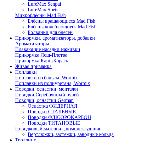
LureMax Senpai
LureMax Spets
Микроблёсны Mad Fish
Блёсны вращающиеся Mad Fish
Блёсны колеблющиеся Mad Fish
Болванки для блёсен
Прикормки, ароматизаторы, добавки
Ароматизаторы
Плавающие насадки-наживки
Прикормка Лещ-Плотва
Прикормка Карп-Карась
Живая приманка
Поплавки
Поплавки из бальсы, Wormix
Поплавки из полиуретана, Wormix
Поводки, оснастки, монтажи
Поводки Серебрянный ручей
Поводки, оснастки German
Оснастка ФИДЕРНАЯ
Поводки СТАЛЬНЫЕ
Поводки ФЛЮОРОКАРБОН
Поводки ТИТАНОВЫЕ
Поводковый материал, комплектующие
Вертлюжки, застёжки, заводные кольца
Троллинг