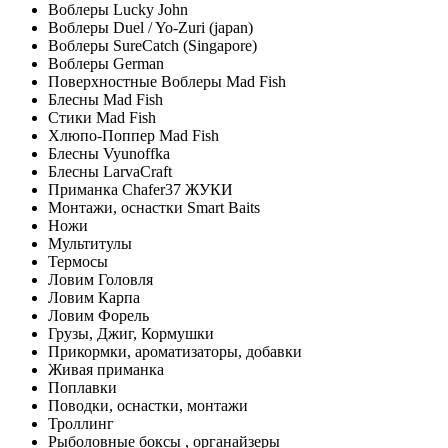
Воблеры Lucky John
Воблеры Duel / Yo-Zuri (japan)
Воблеры SureCatch (Singapore)
Воблеры German
Поверхностные Воблеры Mad Fish
Блесны Mad Fish
Стики Mad Fish
Хлюпо-Поппер Mad Fish
Блесны Vyunoffka
Блесны LarvaCraft
Приманка Chafer37 ЖУКИ
Монтажи, оснастки Smart Baits
Ножи
Мультитулы
Термосы
Ловим Головля
Ловим Карпа
Ловим Форель
Грузы, Джиг, Кормушки
Прикормки, ароматизаторы, добавки
Живая приманка
Поплавки
Поводки, оснастки, монтажи
Троллинг
Рыболовные боксы , органайзеры