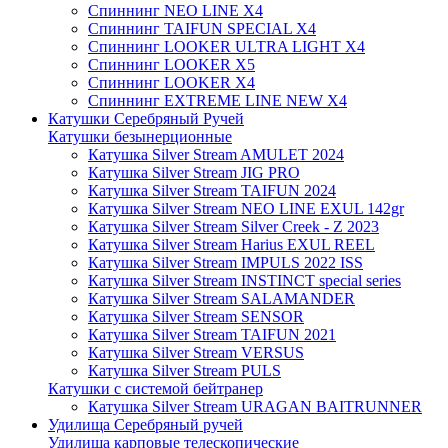
Спиннинг NEO LINE X4
Спиннинг TAIFUN SPECIAL X4
Спиннинг LOOKER ULTRA LIGHT X4
Спиннинг LOOKER X5
Спиннинг LOOKER X4
Спиннинг EXTREME LINE NEW X4
Катушки Серебряный Ручей
Катушки безынерционные
Катушка Silver Stream AMULET 2024
Катушка Silver Stream JIG PRO
Катушка Silver Stream TAIFUN 2024
Катушка Silver Stream NEO LINE EXUL 142gr
Катушка Silver Stream Silver Creek - Z 2023
Катушка Silver Stream Harius EXUL REEL
Катушка Silver Stream IMPULS 2022 ISS
Катушка Silver Stream INSTINCT special series
Катушка Silver Stream SALAMANDER
Катушка Silver Stream SENSOR
Катушка Silver Stream TAIFUN 2021
Катушка Silver Stream VERSUS
Катушка Silver Stream PULS
Катушки с системой бейтранер
Катушка Silver Stream URAGAN BAITRUNNER
Удилища Серебряный ручей
Удилища карповые телескопические