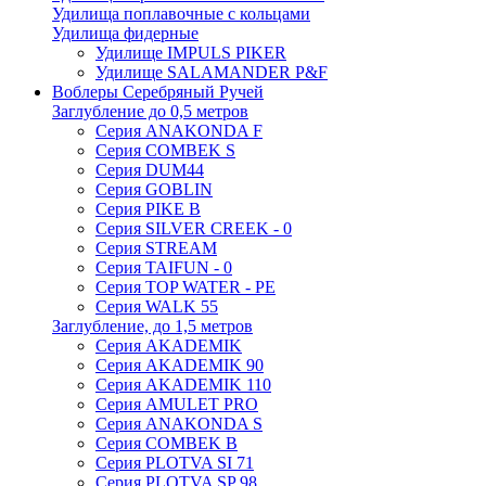
Удилища поплавочные с кольцами
Удилища фидерные
Удилище IMPULS PIKER
Удилище SALAMANDER P&F
Воблеры Серебряный Ручей
Заглубление до 0,5 метров
Серия ANAKONDA F
Серия COMBEK S
Серия DUM44
Серия GOBLIN
Серия PIKE B
Серия SILVER CREEK - 0
Серия STREAM
Серия TAIFUN - 0
Серия TOP WATER - PE
Серия WALK 55
Заглубление, до 1,5 метров
Серия AKADEMIK
Серия AKADEMIK 90
Серия AKADEMIK 110
Серия AMULET PRO
Серия ANAKONDA S
Серия COMBEK B
Серия PLOTVA SI 71
Серия PLOTVA SP 98