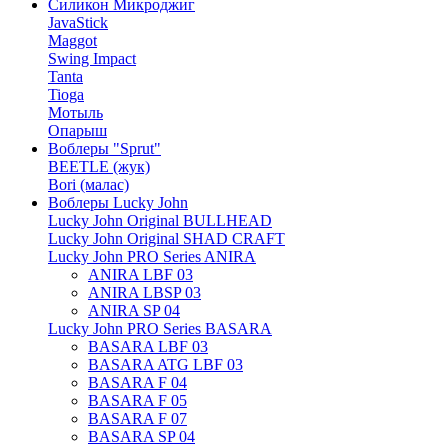
Силикон Микроджиг
JavaStick
Maggot
Swing Impact
Tanta
Tioga
Мотыль
Опарыш
Воблеры "Sprut"
BEETLE (жук)
Bori (малас)
Воблеры Lucky John
Lucky John Original BULLHEAD
Lucky John Original SHAD CRAFT
Lucky John PRO Series ANIRA
ANIRA LBF 03
ANIRA LBSP 03
ANIRA SP 04
Lucky John PRO Series BASARA
BASARA LBF 03
BASARA ATG LBF 03
BASARA F 04
BASARA F 05
BASARA F 07
BASARA SP 04