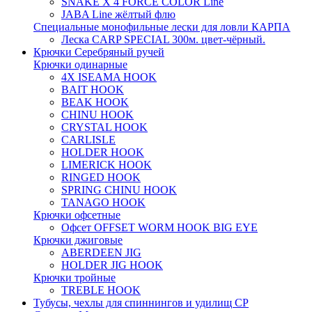
SNAKE X 4 FORCE COLOR Line
JABA Line жёлтый флю
Специальные монофильные лески для ловли КАРПА
Леска CARP SPECIAL 300м. цвет-чёрный.
Крючки Серебряный ручей
Крючки одинарные
4X ISEAMA HOOK
BAIT HOOK
BEAK HOOK
CHINU HOOK
CRYSTAL HOOK
CARLISLE
HOLDER HOOK
LIMERICK HOOK
RINGED HOOK
SPRING CHINU HOOK
TANAGO HOOK
Крючки офсетные
Офсет OFFSET WORM HOOK BIG EYE
Крючки джиговые
ABERDEEN JIG
HOLDER JIG HOOK
Крючки тройные
TREBLE HOOK
Тубусы, чехлы для спиннингов и удилищ СР