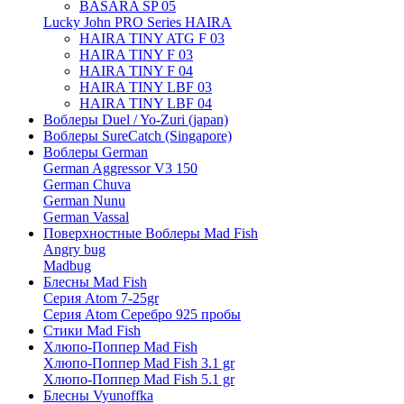
BASARA SP 05
Lucky John PRO Series HAIRA
HAIRA TINY ATG F 03
HAIRA TINY F 03
HAIRA TINY F 04
HAIRA TINY LBF 03
HAIRA TINY LBF 04
Воблеры Duel / Yo-Zuri (japan)
Воблеры SureCatch (Singapore)
Воблеры German
German Aggressor V3 150
German Chuva
German Nunu
German Vassal
Поверхностные Воблеры Mad Fish
Angry bug
Madbug
Блесны Mad Fish
Серия Atom 7-25gr
Серия Atom Серебро 925 пробы
Стики Mad Fish
Хлюпо-Поппер Mad Fish
Хлюпо-Поппер Mad Fish 3.1 gr
Хлюпо-Поппер Mad Fish 5.1 gr
Блесны Vyunoffka