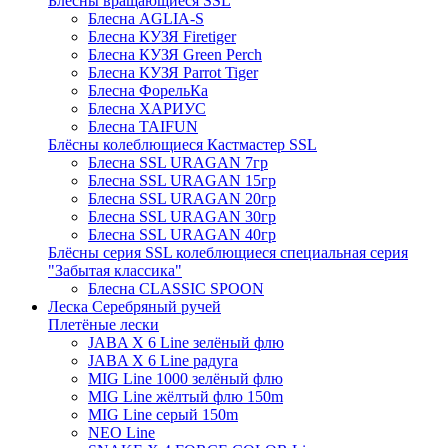
Блёсны вращающиеся SSL
Блесна AGLIA-S
Блесна КУЗЯ Firetiger
Блесна КУЗЯ Green Perch
Блесна КУЗЯ Parrot Tiger
Блесна ФорельКа
Блесна ХАРИУС
Блесна TAIFUN
Блёсны колеблющиеся Кастмастер SSL
Блесна SSL URAGAN 7гр
Блесна SSL URAGAN 15гр
Блесна SSL URAGAN 20гр
Блесна SSL URAGAN 30гр
Блесна SSL URAGAN 40гр
Блёсны серия SSL колеблющиеся специальная серия
"Забытая классика"
Блесна CLASSIC SPOON
Леска Серебряный ручей
Плетёные лески
JABA X 6 Line зелёный флю
JABA X 6 Line радуга
MIG Line 1000 зелёный флю
MIG Line жёлтый флю 150m
MIG Line серый 150m
NEO Line