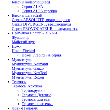
Блесны колеблющиеся
Серия ALFA
Серия ALFA серебро
Блесны LarvaCraft
Серия ABSOLUTE, вращающиеся
Серия DIVERGENT, вращающаяся
Серия PROVOCATEUR. вращающаяся
Приманка Chafer37 ЖУКИ
Жужелица
Майский жук
Ножи
Ножи Firebird
Ножи Firebird 7А серия
Мультитулы
Мультитулы Adimanti
Мультитулы Ganzo
Мультитулы NexTool
Мультитулы Roxon
Термосы
Термосы Арктика
Термокружки
Термосы Детские
Термосы для еды
Термосы питьевые
Ловим Головля