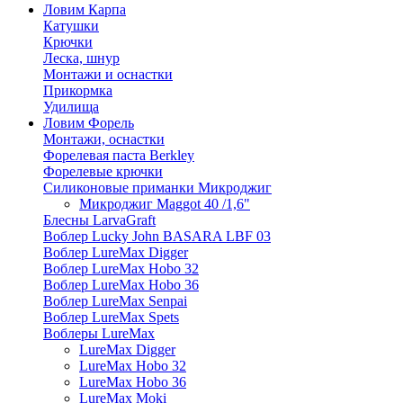
Ловим Карпа
Катушки
Крючки
Леска, шнур
Монтажи и оснастки
Прикормка
Удилища
Ловим Форель
Монтажи, оснастки
Форелевая паста Berkley
Форелевые крючки
Силиконовые приманки Микроджиг
Микроджиг Maggot 40 /1,6"
Блесны LarvaGraft
Воблер Lucky John BASARA LBF 03
Воблер LureMax Digger
Воблер LureMax Hobo 32
Воблер LureMax Hobo 36
Воблер LureMax Senpai
Воблер LureMax Spets
Воблеры LureMax
LureMax Digger
LureMax Hobo 32
LureMax Hobo 36
LureMax Moki