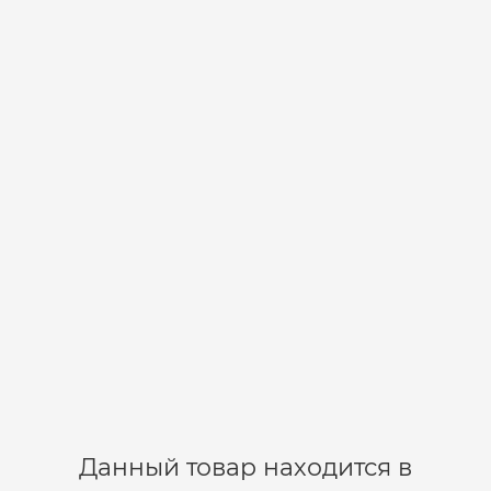
В корзину
Джиговые крючки ABERDEEN JIG (bn) № 2/0 уп. 5шт.
06-33-0033
10
59 р.
В корзину
Данный товар находится в