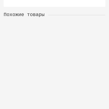
Похожие товары
Джиговые крючки ABERDEEN JIG (bn) № 2 уп. 5шт.
06-33-0029
10
51 р.
В корзину