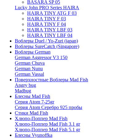
BASARA SP 05
Lucky John PRO Series HAIRA
HAIRA TINY ATG F 03
HAIRA TINY F 03
HAIRA TINY F 04
HAIRA TINY LBF 03
HAIRA TINY LBF 04
Воблеры Duel / Yo-Zuri (japan)
Воблеры SureCatch (Singapore)
Воблеры German
German Aggressor V3 150
German Chuva
German Nunu
German Vassal
Поверхностные Воблеры Mad Fish
Angry bug
Madbug
Блесны Mad Fish
Серия Atom 7-25gr
Серия Atom Серебро 925 пробы
Стики Mad Fish
Хлюпо-Поппер Mad Fish
Хлюпо-Поппер Mad Fish 3.1 gr
Хлюпо-Поппер Mad Fish 5.1 gr
Блесны Vyunoffka