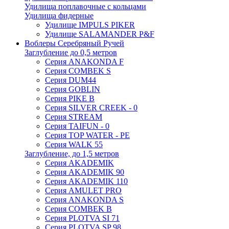
Удилища поплавочные с кольцами
Удилища фидерные
Удилище IMPULS PIKER
Удилище SALAMANDER P&F
Воблеры Серебряный Ручей
Заглубление до 0,5 метров
Серия ANAKONDA F
Серия COMBEK S
Серия DUM44
Серия GOBLIN
Серия PIKE B
Серия SILVER CREEK - 0
Серия STREAM
Серия TAIFUN - 0
Серия TOP WATER - PE
Серия WALK 55
Заглубление, до 1,5 метров
Серия AKADEMIK
Серия AKADEMIK 90
Серия AKADEMIK 110
Серия AMULET PRO
Серия ANAKONDA S
Серия COMBEK B
Серия PLOTVA SI 71
Серия PLOTVA SP 98