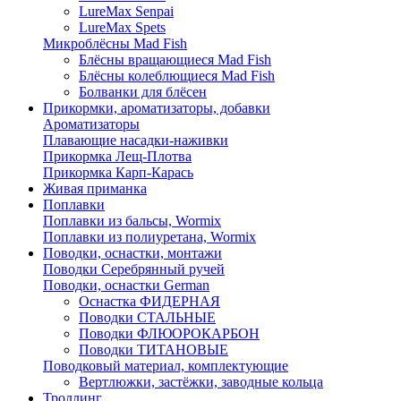
LureMax Senpai
LureMax Spets
Микроблёсны Mad Fish
Блёсны вращающиеся Mad Fish
Блёсны колеблющиеся Mad Fish
Болванки для блёсен
Прикормки, ароматизаторы, добавки
Ароматизаторы
Плавающие насадки-наживки
Прикормка Лещ-Плотва
Прикормка Карп-Карась
Живая приманка
Поплавки
Поплавки из бальсы, Wormix
Поплавки из полиуретана, Wormix
Поводки, оснастки, монтажи
Поводки Серебрянный ручей
Поводки, оснастки German
Оснастка ФИДЕРНАЯ
Поводки СТАЛЬНЫЕ
Поводки ФЛЮОРОКАРБОН
Поводки ТИТАНОВЫЕ
Поводковый материал, комплектующие
Вертлюжки, застёжки, заводные кольца
Троллинг