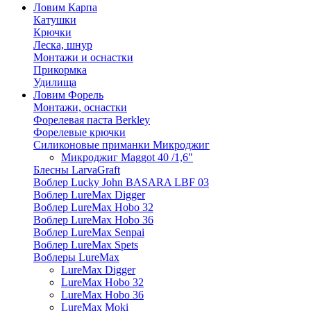
Ловим Карпа
Катушки
Крючки
Леска, шнур
Монтажи и оснастки
Прикормка
Удилища
Ловим Форель
Монтажи, оснастки
Форелевая паста Berkley
Форелевые крючки
Силиконовые приманки Микроджиг
Микроджиг Maggot 40 /1,6"
Блесны LarvaGraft
Воблер Lucky John BASARA LBF 03
Воблер LureMax Digger
Воблер LureMax Hobo 32
Воблер LureMax Hobo 36
Воблер LureMax Senpai
Воблер LureMax Spets
Воблеры LureMax
LureMax Digger
LureMax Hobo 32
LureMax Hobo 36
LureMax Moki