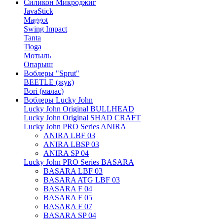
Силикон Микроджиг
JavaStick
Maggot
Swing Impact
Tanta
Tioga
Мотыль
Опарыш
Воблеры "Sprut"
BEETLE (жук)
Bori (малас)
Воблеры Lucky John
Lucky John Original BULLHEAD
Lucky John Original SHAD CRAFT
Lucky John PRO Series ANIRA
ANIRA LBF 03
ANIRA LBSP 03
ANIRA SP 04
Lucky John PRO Series BASARA
BASARA LBF 03
BASARA ATG LBF 03
BASARA F 04
BASARA F 05
BASARA F 07
BASARA SP 04