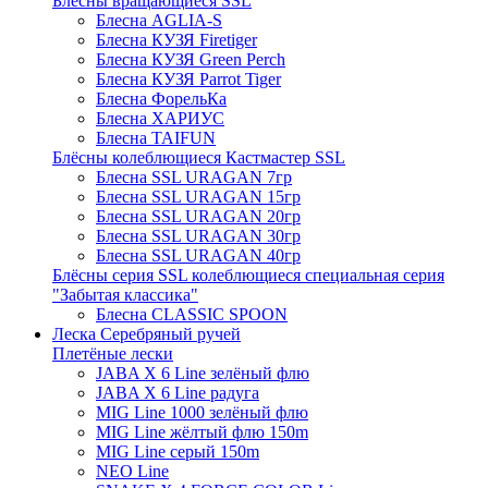
Блёсны вращающиеся SSL
Блесна AGLIA-S
Блесна КУЗЯ Firetiger
Блесна КУЗЯ Green Perch
Блесна КУЗЯ Parrot Tiger
Блесна ФорельКа
Блесна ХАРИУС
Блесна TAIFUN
Блёсны колеблющиеся Кастмастер SSL
Блесна SSL URAGAN 7гр
Блесна SSL URAGAN 15гр
Блесна SSL URAGAN 20гр
Блесна SSL URAGAN 30гр
Блесна SSL URAGAN 40гр
Блёсны серия SSL колеблющиеся специальная серия
"Забытая классика"
Блесна CLASSIC SPOON
Леска Серебряный ручей
Плетёные лески
JABA X 6 Line зелёный флю
JABA X 6 Line радуга
MIG Line 1000 зелёный флю
MIG Line жёлтый флю 150m
MIG Line серый 150m
NEO Line