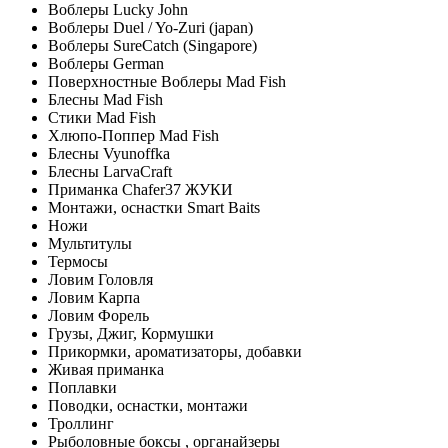
Воблеры Lucky John
Воблеры Duel / Yo-Zuri (japan)
Воблеры SureCatch (Singapore)
Воблеры German
Поверхностные Воблеры Mad Fish
Блесны Mad Fish
Стики Mad Fish
Хлюпо-Поппер Mad Fish
Блесны Vyunoffka
Блесны LarvaCraft
Приманка Chafer37 ЖУКИ
Монтажи, оснастки Smart Baits
Ножи
Мультитулы
Термосы
Ловим Головля
Ловим Карпа
Ловим Форель
Грузы, Джиг, Кормушки
Прикормки, ароматизаторы, добавки
Живая приманка
Поплавки
Поводки, оснастки, монтажи
Троллинг
Рыболовные боксы , органайзеры