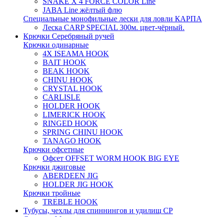
SNAKE X 4 FORCE COLOR Line
JABA Line жёлтый флю
Специальные монофильные лески для ловли КАРПА
Леска CARP SPECIAL 300м. цвет-чёрный.
Крючки Серебряный ручей
Крючки одинарные
4X ISEAMA HOOK
BAIT HOOK
BEAK HOOK
CHINU HOOK
CRYSTAL HOOK
CARLISLE
HOLDER HOOK
LIMERICK HOOK
RINGED HOOK
SPRING CHINU HOOK
TANAGO HOOK
Крючки офсетные
Офсет OFFSET WORM HOOK BIG EYE
Крючки джиговые
ABERDEEN JIG
HOLDER JIG HOOK
Крючки тройные
TREBLE HOOK
Тубусы, чехлы для спиннингов и удилищ СР