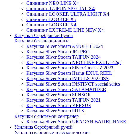
Спиннинг NEO LINE X4
Спиннинг TAIFUN SPECIAL X4
Спиннинг LOOKER ULTRA LIGHT X4
Спиннинг LOOKER X5
Спиннинг LOOKER X4
Спиннинг EXTREME LINE NEW X4
Катушки Серебряный Ручей
Катушки безынерционные
Катушка Silver Stream AMULET 2024
Катушка Silver Stream JIG PRO
Катушка Silver Stream TAIFUN 2024
Катушка Silver Stream NEO LINE EXUL 142gr
Катушка Silver Stream Silver Creek - Z 2023
Катушка Silver Stream Harius EXUL REEL
Катушка Silver Stream IMPULS 2022 ISS
Катушка Silver Stream INSTINCT special series
Катушка Silver Stream SALAMANDER
Катушка Silver Stream SENSOR
Катушка Silver Stream TAIFUN 2021
Катушка Silver Stream VERSUS
Катушка Silver Stream PULS
Катушки с системой бейтранер
Катушка Silver Stream URAGAN BAITRUNNER
Удилища Серебряный ручей
Удилища карповые телескопические