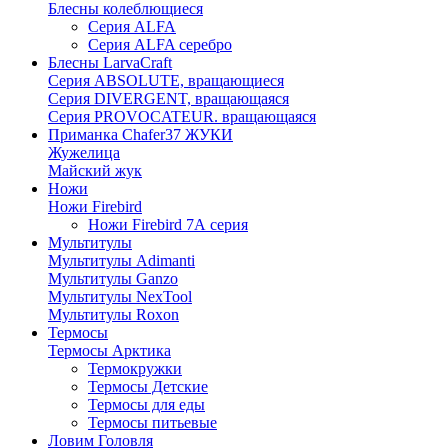
Блесны колеблющиеся
Серия ALFA
Серия ALFA серебро
Блесны LarvaCraft
Серия ABSOLUTE, вращающиеся
Серия DIVERGENT, вращающаяся
Серия PROVOCATEUR. вращающаяся
Приманка Chafer37 ЖУКИ
Жужелица
Майский жук
Ножи
Ножи Firebird
Ножи Firebird 7А серия
Мультитулы
Мультитулы Adimanti
Мультитулы Ganzo
Мультитулы NexTool
Мультитулы Roxon
Термосы
Термосы Арктика
Термокружки
Термосы Детские
Термосы для еды
Термосы питьевые
Ловим Головля