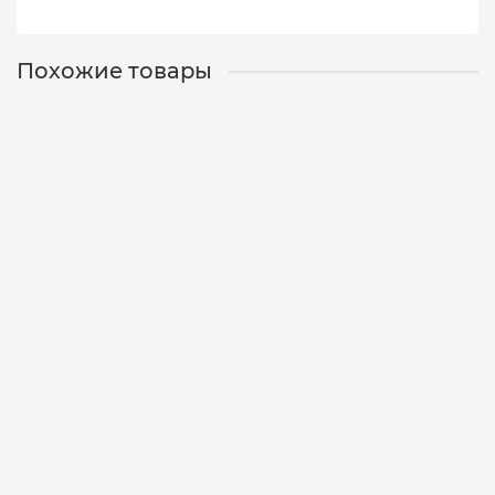
Похожие товары
Плетеная леска MIG Line ML150-20Y жёлтый флю 0.20d
150m (блистер)
09-05-0169
3
495 р.
В корзину