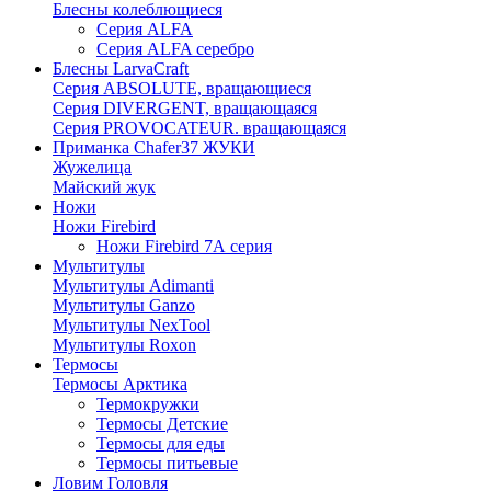
Блесны колеблющиеся
Серия ALFA
Серия ALFA серебро
Блесны LarvaCraft
Серия ABSOLUTE, вращающиеся
Серия DIVERGENT, вращающаяся
Серия PROVOCATEUR. вращающаяся
Приманка Chafer37 ЖУКИ
Жужелица
Майский жук
Ножи
Ножи Firebird
Ножи Firebird 7А серия
Мультитулы
Мультитулы Adimanti
Мультитулы Ganzo
Мультитулы NexTool
Мультитулы Roxon
Термосы
Термосы Арктика
Термокружки
Термосы Детские
Термосы для еды
Термосы питьевые
Ловим Головля