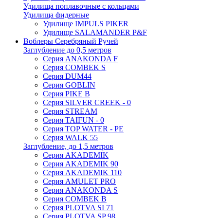
Удилища поплавочные с кольцами
Удилища фидерные
Удилище IMPULS PIKER
Удилище SALAMANDER P&F
Воблеры Серебряный Ручей
Заглубление до 0,5 метров
Серия ANAKONDA F
Серия COMBEK S
Серия DUM44
Серия GOBLIN
Серия PIKE B
Серия SILVER CREEK - 0
Серия STREAM
Серия TAIFUN - 0
Серия TOP WATER - PE
Серия WALK 55
Заглубление, до 1,5 метров
Серия AKADEMIK
Серия AKADEMIK 90
Серия AKADEMIK 110
Серия AMULET PRO
Серия ANAKONDA S
Серия COMBEK B
Серия PLOTVA SI 71
Серия PLOTVA SP 98