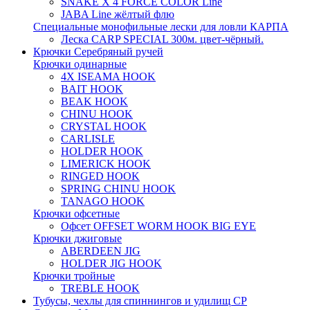
SNAKE X 4 FORCE COLOR Line
JABA Line жёлтый флю
Специальные монофильные лески для ловли КАРПА
Леска CARP SPECIAL 300м. цвет-чёрный.
Крючки Серебряный ручей
Крючки одинарные
4X ISEAMA HOOK
BAIT HOOK
BEAK HOOK
CHINU HOOK
CRYSTAL HOOK
CARLISLE
HOLDER HOOK
LIMERICK HOOK
RINGED HOOK
SPRING CHINU HOOK
TANAGO HOOK
Крючки офсетные
Офсет OFFSET WORM HOOK BIG EYE
Крючки джиговые
ABERDEEN JIG
HOLDER JIG HOOK
Крючки тройные
TREBLE HOOK
Тубусы, чехлы для спиннингов и удилищ СР