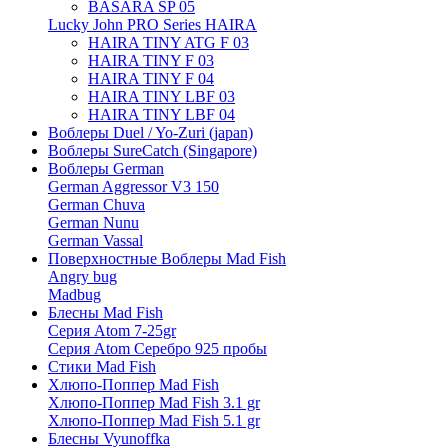
BASARA SP 05
Lucky John PRO Series HAIRA
HAIRA TINY ATG F 03
HAIRA TINY F 03
HAIRA TINY F 04
HAIRA TINY LBF 03
HAIRA TINY LBF 04
Воблеры Duel / Yo-Zuri (japan)
Воблеры SureCatch (Singapore)
Воблеры German
German Aggressor V3 150
German Chuva
German Nunu
German Vassal
Поверхностные Воблеры Mad Fish
Angry bug
Madbug
Блесны Mad Fish
Серия Atom 7-25gr
Серия Atom Серебро 925 пробы
Стики Mad Fish
Хлюпо-Поппер Mad Fish
Хлюпо-Поппер Mad Fish 3.1 gr
Хлюпо-Поппер Mad Fish 5.1 gr
Блесны Vyunoffka