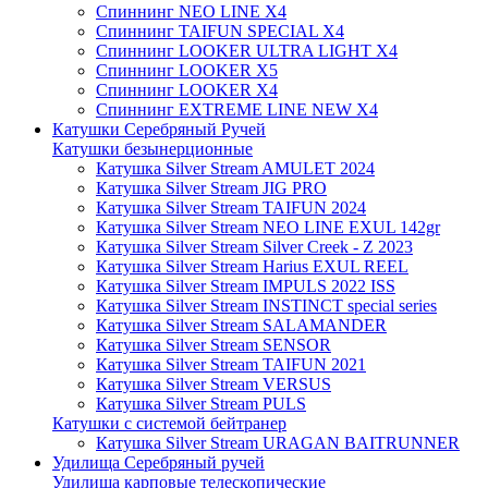
Спиннинг NEO LINE X4
Спиннинг TAIFUN SPECIAL X4
Спиннинг LOOKER ULTRA LIGHT X4
Спиннинг LOOKER X5
Спиннинг LOOKER X4
Спиннинг EXTREME LINE NEW X4
Катушки Серебряный Ручей
Катушки безынерционные
Катушка Silver Stream AMULET 2024
Катушка Silver Stream JIG PRO
Катушка Silver Stream TAIFUN 2024
Катушка Silver Stream NEO LINE EXUL 142gr
Катушка Silver Stream Silver Creek - Z 2023
Катушка Silver Stream Harius EXUL REEL
Катушка Silver Stream IMPULS 2022 ISS
Катушка Silver Stream INSTINCT special series
Катушка Silver Stream SALAMANDER
Катушка Silver Stream SENSOR
Катушка Silver Stream TAIFUN 2021
Катушка Silver Stream VERSUS
Катушка Silver Stream PULS
Катушки с системой бейтранер
Катушка Silver Stream URAGAN BAITRUNNER
Удилища Серебряный ручей
Удилища карповые телескопические