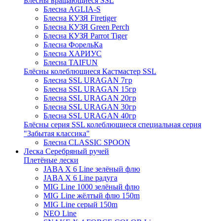
Блёсны вращающиеся SSL
Блесна AGLIA-S
Блесна КУЗЯ Firetiger
Блесна КУЗЯ Green Perch
Блесна КУЗЯ Parrot Tiger
Блесна ФорельКа
Блесна ХАРИУС
Блесна TAIFUN
Блёсны колеблющиеся Кастмастер SSL
Блесна SSL URAGAN 7гр
Блесна SSL URAGAN 15гр
Блесна SSL URAGAN 20гр
Блесна SSL URAGAN 30гр
Блесна SSL URAGAN 40гр
Блёсны серия SSL колеблющиеся специальная серия
"Забытая классика"
Блесна CLASSIC SPOON
Леска Серебряный ручей
Плетёные лески
JABA X 6 Line зелёный флю
JABA X 6 Line радуга
MIG Line 1000 зелёный флю
MIG Line жёлтый флю 150m
MIG Line серый 150m
NEO Line