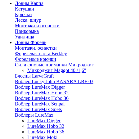
Ловим Карпа
Катушки
Крючки
Леска, шнур
Монтажи и оснастки
Прикормка
Удилища
Ловим Форель
Монтажи, оснастки
Форелевая паста Berkley
Форелевые крючки
Силиконовые приманки Микроджиг
Микроджиг Maggot 40 /1,6"
Блесны LarvaGraft
Воблер Lucky John BASARA LBF 03
Воблер LureMax Digger
Воблер LureMax Hobo 32
Воблер LureMax Hobo 36
Воблер LureMax Senpai
Воблер LureMax Spets
Воблеры LureMax
LureMax Digger
LureMax Hobo 32
LureMax Hobo 36
LureMax Moki