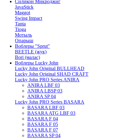
Силикон Микроджиг
JavaStick
Maggot
Swing Impact
Tanta
Tioga
Мотыль
Опарыш
Воблеры "Sprut"
BEETLE (жук)
Bori (малас)
Воблеры Lucky John
Lucky John Original BULLHEAD
Lucky John Original SHAD CRAFT
Lucky John PRO Series ANIRA
ANIRA LBF 03
ANIRA LBSP 03
ANIRA SP 04
Lucky John PRO Series BASARA
BASARA LBF 03
BASARA ATG LBF 03
BASARA F 04
BASARA F 05
BASARA F 07
BASARA SP 04