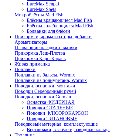
LureMax Senpai
LureMax Spets
Микроблёсны Mad Fish
Блёсны вращающиеся Mad Fish
Блёсны колеблющиеся Mad Fish
Болванки для блёсен
Прикормки, ароматизаторы, добавки
Ароматизаторы
Плавающие насадки-наживки
Прикормка Лещ-Плотва
Прикормка Карп-Карась
Живая приманка
Поплавки
Поплавки из бальсы, Wormix
Поплавки из полиуретана, Wormix
Поводки, оснастки, монтажи
Поводки Серебрянный ручей
Поводки, оснастки German
Оснастка ФИДЕРНАЯ
Поводки СТАЛЬНЫЕ
Поводки ФЛЮОРОКАРБОН
Поводки ТИТАНОВЫЕ
Поводковый материал, комплектующие
Вертлюжки, застёжки, заводные кольца
Троллинг