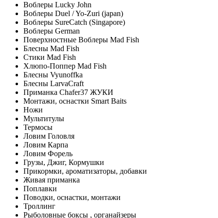
Воблеры Lucky John
Воблеры Duel / Yo-Zuri (japan)
Воблеры SureCatch (Singapore)
Воблеры German
Поверхностные Воблеры Mad Fish
Блесны Mad Fish
Стики Mad Fish
Хлюпо-Поппер Mad Fish
Блесны Vyunoffka
Блесны LarvaCraft
Приманка Chafer37 ЖУКИ
Монтажи, оснастки Smart Baits
Ножи
Мультитулы
Термосы
Ловим Головля
Ловим Карпа
Ловим Форель
Грузы, Джиг, Кормушки
Прикормки, ароматизаторы, добавки
Живая приманка
Поплавки
Поводки, оснастки, монтажи
Троллинг
Рыболовные боксы , органайзеры