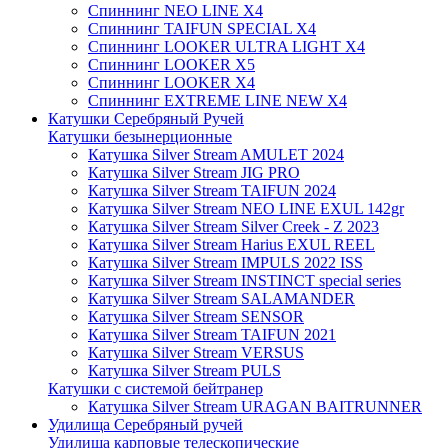
Спиннинг NEO LINE X4
Спиннинг TAIFUN SPECIAL X4
Спиннинг LOOKER ULTRA LIGHT X4
Спиннинг LOOKER X5
Спиннинг LOOKER X4
Спиннинг EXTREME LINE NEW X4
Катушки Серебряный Ручей
Катушки безынерционные
Катушка Silver Stream AMULET 2024
Катушка Silver Stream JIG PRO
Катушка Silver Stream TAIFUN 2024
Катушка Silver Stream NEO LINE EXUL 142gr
Катушка Silver Stream Silver Creek - Z 2023
Катушка Silver Stream Harius EXUL REEL
Катушка Silver Stream IMPULS 2022 ISS
Катушка Silver Stream INSTINCT special series
Катушка Silver Stream SALAMANDER
Катушка Silver Stream SENSOR
Катушка Silver Stream TAIFUN 2021
Катушка Silver Stream VERSUS
Катушка Silver Stream PULS
Катушки с системой бейтранер
Катушка Silver Stream URAGAN BAITRUNNER
Удилища Серебряный ручей
Удилища карповые телескопические