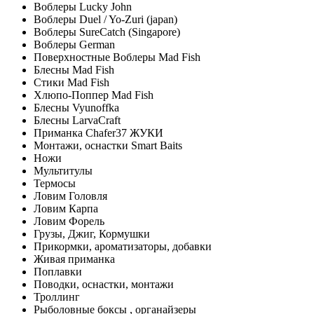
Воблеры Lucky John
Воблеры Duel / Yo-Zuri (japan)
Воблеры SureCatch (Singapore)
Воблеры German
Поверхностные Воблеры Mad Fish
Блесны Mad Fish
Стики Mad Fish
Хлюпо-Поппер Mad Fish
Блесны Vyunoffka
Блесны LarvaCraft
Приманка Chafer37 ЖУКИ
Монтажи, оснастки Smart Baits
Ножи
Мультитулы
Термосы
Ловим Головля
Ловим Карпа
Ловим Форель
Грузы, Джиг, Кормушки
Прикормки, ароматизаторы, добавки
Живая приманка
Поплавки
Поводки, оснастки, монтажи
Троллинг
Рыболовные боксы , органайзеры