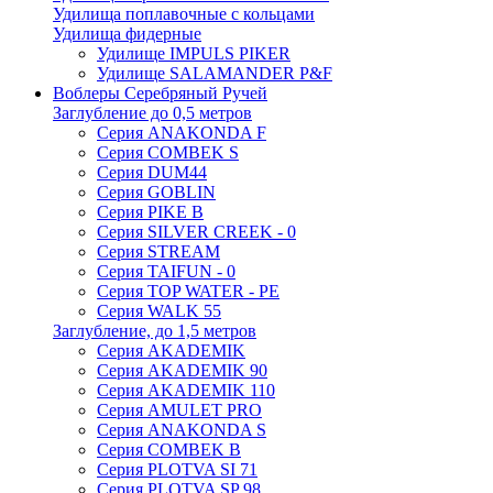
Удилища поплавочные с кольцами
Удилища фидерные
Удилище IMPULS PIKER
Удилище SALAMANDER P&F
Воблеры Серебряный Ручей
Заглубление до 0,5 метров
Серия ANAKONDA F
Серия COMBEK S
Серия DUM44
Серия GOBLIN
Серия PIKE B
Серия SILVER CREEK - 0
Серия STREAM
Серия TAIFUN - 0
Серия TOP WATER - PE
Серия WALK 55
Заглубление, до 1,5 метров
Серия AKADEMIK
Серия AKADEMIK 90
Серия AKADEMIK 110
Серия AMULET PRO
Серия ANAKONDA S
Серия COMBEK B
Серия PLOTVA SI 71
Серия PLOTVA SP 98