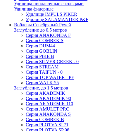
Удилища поплавочные с кольцами
Удилища фидерные
Удилище IMPULS PIKER
Удилище SALAMANDER P&F
Воблеры Серебряный Ручей
Заглубление до 0,5 метров
Серия ANAKONDA F
Серия COMBEK S
Серия DUM44
Серия GOBLIN
Серия PIKE B
Серия SILVER CREEK - 0
Серия STREAM
Серия TAIFUN - 0
Серия TOP WATER - PE
Серия WALK 55
Заглубление, до 1,5 метров
Серия AKADEMIK
Серия AKADEMIK 90
Серия AKADEMIK 110
Серия AMULET PRO
Серия ANAKONDA S
Серия COMBEK B
Серия PLOTVA SI 71
Серия PLOTVA SP 98