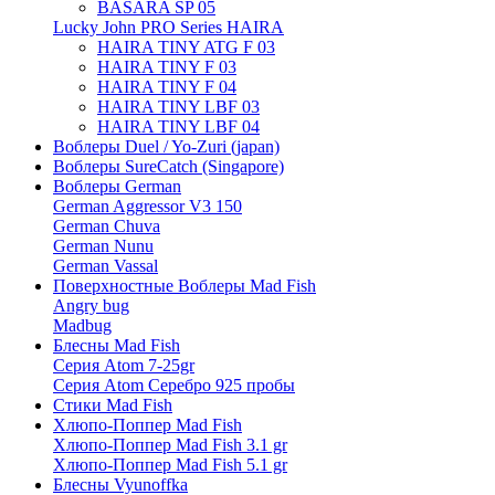
BASARA SP 05
Lucky John PRO Series HAIRA
HAIRA TINY ATG F 03
HAIRA TINY F 03
HAIRA TINY F 04
HAIRA TINY LBF 03
HAIRA TINY LBF 04
Воблеры Duel / Yo-Zuri (japan)
Воблеры SureCatch (Singapore)
Воблеры German
German Aggressor V3 150
German Chuva
German Nunu
German Vassal
Поверхностные Воблеры Mad Fish
Angry bug
Madbug
Блесны Mad Fish
Серия Atom 7-25gr
Серия Atom Серебро 925 пробы
Стики Mad Fish
Хлюпо-Поппер Mad Fish
Хлюпо-Поппер Mad Fish 3.1 gr
Хлюпо-Поппер Mad Fish 5.1 gr
Блесны Vyunoffka