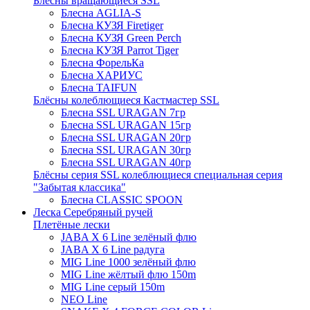
Блёсны вращающиеся SSL
Блесна AGLIA-S
Блесна КУЗЯ Firetiger
Блесна КУЗЯ Green Perch
Блесна КУЗЯ Parrot Tiger
Блесна ФорельКа
Блесна ХАРИУС
Блесна TAIFUN
Блёсны колеблющиеся Кастмастер SSL
Блесна SSL URAGAN 7гр
Блесна SSL URAGAN 15гр
Блесна SSL URAGAN 20гр
Блесна SSL URAGAN 30гр
Блесна SSL URAGAN 40гр
Блёсны серия SSL колеблющиеся специальная серия
"Забытая классика"
Блесна CLASSIC SPOON
Леска Серебряный ручей
Плетёные лески
JABA X 6 Line зелёный флю
JABA X 6 Line радуга
MIG Line 1000 зелёный флю
MIG Line жёлтый флю 150m
MIG Line серый 150m
NEO Line