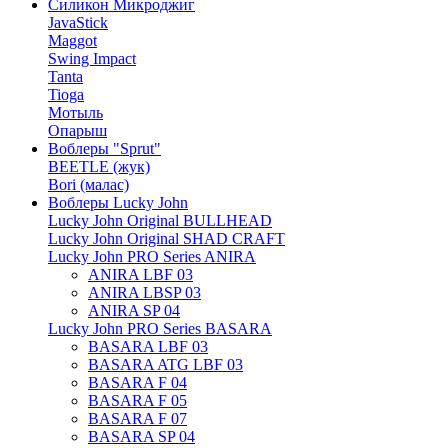
Силикон Микроджиг
JavaStick
Maggot
Swing Impact
Tanta
Tioga
Мотыль
Опарыш
Воблеры "Sprut"
BEETLE (жук)
Bori (малас)
Воблеры Lucky John
Lucky John Original BULLHEAD
Lucky John Original SHAD CRAFT
Lucky John PRO Series ANIRA
ANIRA LBF 03
ANIRA LBSP 03
ANIRA SP 04
Lucky John PRO Series BASARA
BASARA LBF 03
BASARA ATG LBF 03
BASARA F 04
BASARA F 05
BASARA F 07
BASARA SP 04