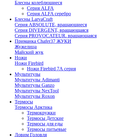
Блесны колеблющиеся
Серия ALFA
Серия ALFA серебро
Блесны LarvaCraft
Серия ABSOLUTE, вращающиеся
Серия DIVERGENT, вращающаяся
Серия PROVOCATEUR. вращающаяся
Приманка Chafer37 ЖУКИ
Жужелица
Майский жук
Ножи
Ножи Firebird
Ножи Firebird 7А серия
Мультитулы
Мультитулы Adimanti
Мультитулы Ganzo
Мультитулы NexTool
Мультитулы Roxon
Термосы
Термосы Арктика
Термокружки
Термосы Детские
Термосы для еды
Термосы питьевые
Ловим Головля