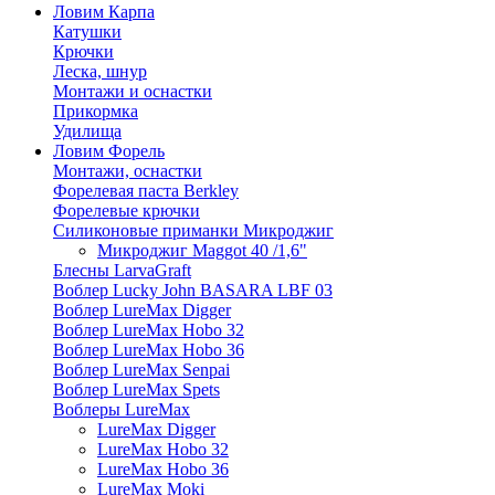
Ловим Карпа
Катушки
Крючки
Леска, шнур
Монтажи и оснастки
Прикормка
Удилища
Ловим Форель
Монтажи, оснастки
Форелевая паста Berkley
Форелевые крючки
Силиконовые приманки Микроджиг
Микроджиг Maggot 40 /1,6"
Блесны LarvaGraft
Воблер Lucky John BASARA LBF 03
Воблер LureMax Digger
Воблер LureMax Hobo 32
Воблер LureMax Hobo 36
Воблер LureMax Senpai
Воблер LureMax Spets
Воблеры LureMax
LureMax Digger
LureMax Hobo 32
LureMax Hobo 36
LureMax Moki