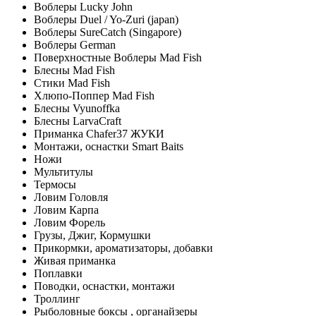
Воблеры Lucky John
Воблеры Duel / Yo-Zuri (japan)
Воблеры SureCatch (Singapore)
Воблеры German
Поверхностные Воблеры Mad Fish
Блесны Mad Fish
Стики Mad Fish
Хлюпо-Поппер Mad Fish
Блесны Vyunoffka
Блесны LarvaCraft
Приманка Chafer37 ЖУКИ
Монтажи, оснастки Smart Baits
Ножи
Мультитулы
Термосы
Ловим Головля
Ловим Карпа
Ловим Форель
Грузы, Джиг, Кормушки
Прикормки, ароматизаторы, добавки
Живая приманка
Поплавки
Поводки, оснастки, монтажи
Троллинг
Рыболовные боксы , органайзеры