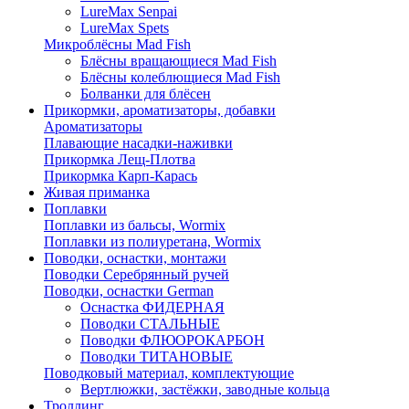
LureMax Senpai
LureMax Spets
Микроблёсны Mad Fish
Блёсны вращающиеся Mad Fish
Блёсны колеблющиеся Mad Fish
Болванки для блёсен
Прикормки, ароматизаторы, добавки
Ароматизаторы
Плавающие насадки-наживки
Прикормка Лещ-Плотва
Прикормка Карп-Карась
Живая приманка
Поплавки
Поплавки из бальсы, Wormix
Поплавки из полиуретана, Wormix
Поводки, оснастки, монтажи
Поводки Серебрянный ручей
Поводки, оснастки German
Оснастка ФИДЕРНАЯ
Поводки СТАЛЬНЫЕ
Поводки ФЛЮОРОКАРБОН
Поводки ТИТАНОВЫЕ
Поводковый материал, комплектующие
Вертлюжки, застёжки, заводные кольца
Троллинг