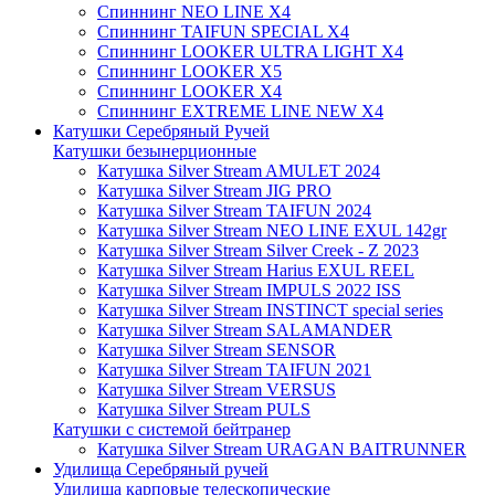
Спиннинг NEO LINE X4
Спиннинг TAIFUN SPECIAL X4
Спиннинг LOOKER ULTRA LIGHT X4
Спиннинг LOOKER X5
Спиннинг LOOKER X4
Спиннинг EXTREME LINE NEW X4
Катушки Серебряный Ручей
Катушки безынерционные
Катушка Silver Stream AMULET 2024
Катушка Silver Stream JIG PRO
Катушка Silver Stream TAIFUN 2024
Катушка Silver Stream NEO LINE EXUL 142gr
Катушка Silver Stream Silver Creek - Z 2023
Катушка Silver Stream Harius EXUL REEL
Катушка Silver Stream IMPULS 2022 ISS
Катушка Silver Stream INSTINCT special series
Катушка Silver Stream SALAMANDER
Катушка Silver Stream SENSOR
Катушка Silver Stream TAIFUN 2021
Катушка Silver Stream VERSUS
Катушка Silver Stream PULS
Катушки с системой бейтранер
Катушка Silver Stream URAGAN BAITRUNNER
Удилища Серебряный ручей
Удилища карповые телескопические