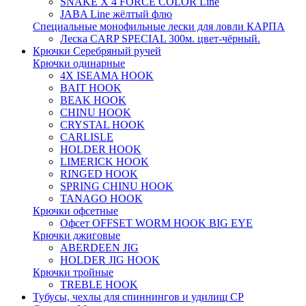
SNAKE X 4 FORCE COLOR Line
JABA Line жёлтый флю
Специальные монофильные лески для ловли КАРПА
Леска CARP SPECIAL 300м. цвет-чёрный.
Крючки Серебряный ручей
Крючки одинарные
4X ISEAMA HOOK
BAIT HOOK
BEAK HOOK
CHINU HOOK
CRYSTAL HOOK
CARLISLE
HOLDER HOOK
LIMERICK HOOK
RINGED HOOK
SPRING CHINU HOOK
TANAGO HOOK
Крючки офсетные
Офсет OFFSET WORM HOOK BIG EYE
Крючки джиговые
ABERDEEN JIG
HOLDER JIG HOOK
Крючки тройные
TREBLE HOOK
Тубусы, чехлы для спиннингов и удилищ СР